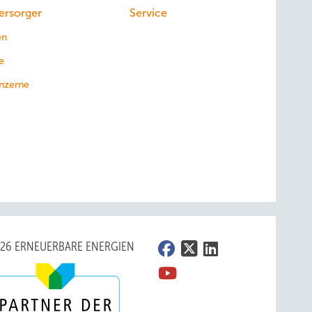
ersorger
Service
en
e
nzerne
026 ERNEUERBARE ENERGIEN