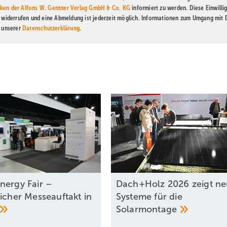
ken der Alfons W. Gentner Verlag GmbH & Co. KG
informiert zu werden. Diese Einwilli
t widerrufen und eine Abmeldung ist jederzeit möglich. Informationen zum Umgang mit
n unserer
Datenschutzerklärung
.
nergy Fair –
Dach+Holz 2026 zeigt n
eicher Messeauftakt in
Systeme für die
Solarmontage