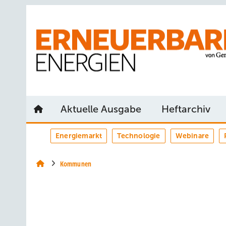
Springe
Springe
Springe
auf
auf
auf
Hauptinhalt
Hauptmenü
SiteSearch
Aktuelle Ausgabe
Heftarchiv
Energiemarkt
Technologie
Webinare
Kommunen