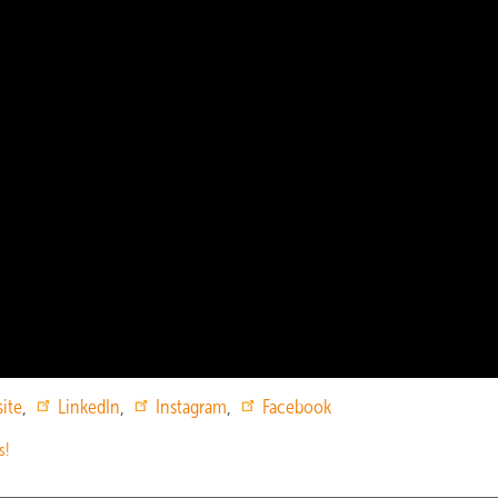
ite
,
LinkedIn
,
Instagram
,
Facebook
s!