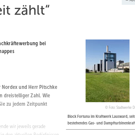
it zählt“
 Fachkräftewerbung bei
knappes
 Nordex und Herr Pitschke
 dreistelliger Zahl. Wie
Sie zu jedem Zeitpunkt
Foto: Stadtwerke D
Block Fortuna im Kraftwerk Lausward, sei
bestehendes Gas- und Dampfturbinenkraf
ende wir jeweils gerade
ßig den aktuellen Bedürfnissen