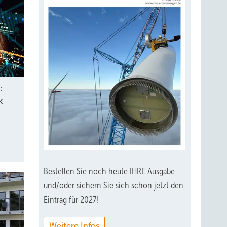
h
aus
en
:
he als
k
n an
Bestellen Sie noch heute IHRE Ausgabe
ndere
und/oder sichern Sie sich schon jetzt den
Eintrag für 2027!
Weitere Infos