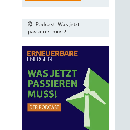
äfte;
r
Podcast: Was jetzt
passieren muss!
 und
ndung
 der