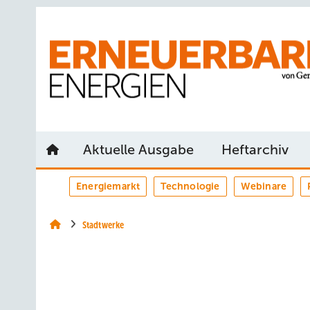
Springe
Springe
Springe
auf
auf
auf
Hauptinhalt
Hauptmenü
SiteSearch
Aktuelle Ausgabe
Heftarchiv
Energiemarkt
Technologie
Webinare
Stadtwerke