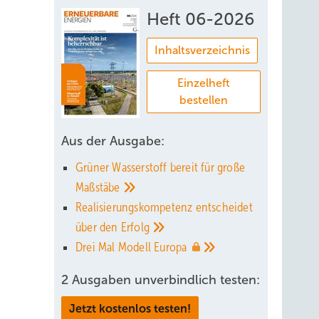
Heft 06-2026
Inhaltsverzeichnis
Einzelheft
bestellen
o
derung,
Aus der Ausgabe:
serer
Grüner Wasserstoff bereit für große
Maßstäbe
.
Realisierungskompetenz entscheidet
über den
Erfolg
Drei Mal Modell
Europa
e­
2 Ausgaben unverbindlich testen:
r und -
Jetzt kostenlos testen!