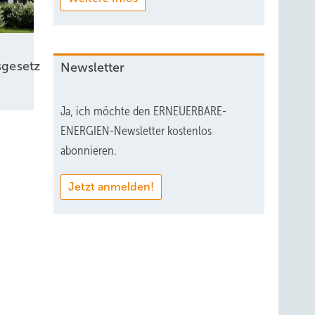
 wir
 zum
gesetz
Newsletter
r
 um in
 für
Ja, ich möchte den ERNEUERBARE-
so
ENERGIEN-Newsletter kostenlos
abonnieren.
r
Jetzt anmelden!
BW. Ich
en
s jeden
etzung
ng,