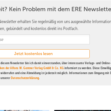
le Fachbereiche zu, dass wir bei Neueinstellungen bei der Qualifikation
r suchen, sind häufig hochspezialisiert, die finden wir nicht so ohne
eit? Kein Problem mit dem ERE Newslette
nforderungen an den sich verknappenden Fachkräftemarkt. Es gibt k
t ist und entsprechende Anforderungen an Mitarbeitende stellt.
ewsletter erhalten Sie regelmäßig von uns ausgewählte Informatio
en, gebündelt und kostenlos direkt ins Postfach.
r Anforderungen und Bedarfe im schwindenden Arbeitskräftep
rnehmen eine Stelle neu besetzt, reißt es in der Regel bildhaft ein
angel von rechts nach links, weil die Geburtenrate bei uns ist, wie
rgreifen können, um diese Mangelsituation zu managen und bei der
diesem Newsletter bin ich damit einverstanden, über interessante Verlags- und Online-
ken der Alfons W. Gentner Verlag GmbH & Co. KG
informiert zu werden. Diese Einwilli
achte, wie meine Mandanten nun prüfen, wie ihre Prozesse zur
t widerrufen und eine Abmeldung ist jederzeit möglich. Informationen zum Umgang mit
 stattfinden, wie sie Quereinsteiger einstellen können, wie sie
n unserer
Datenschutzerklärung
.
cher Intelligenz die Prozesse vereinfachen und insbesondere
ern oder verschärft sie nur den Wettbewerb zwischen den