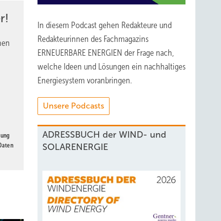
 oder
r!
In diesem Podcast gehen Redakteure und
einen
Redakteurinnen des Fachmagazins
nen
ERNEUERBARE ENERGIEN der Frage nach,
ool
welche Ideen und Lösungen ein nachhaltiges
Energiesystem voranbringen.
e Lücke
Unsere Podcasts
 sie
ADRESSBUCH der WIND- und
gung
 Daten
SOLARENERGIE