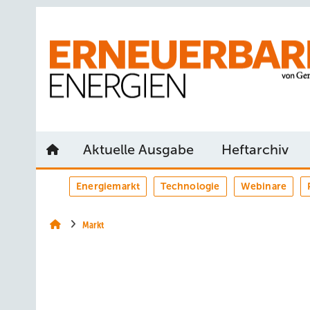
Springe
Springe
Springe
auf
auf
auf
Hauptinhalt
Hauptmenü
SiteSearch
Aktuelle Ausgabe
Heftarchiv
Energiemarkt
Technologie
Webinare
Markt