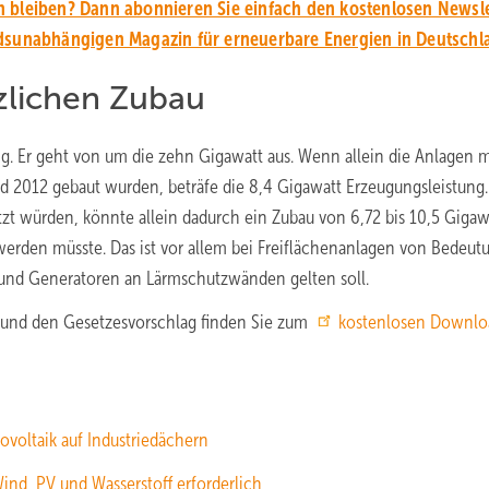
 bleiben? Dann abonnieren Sie einfach den kostenlosen Newsle
unabhängigen Magazin für erneuerbare Energien in Deutschl
zlichen Zubau
ng. Er geht von um die zehn Gigawatt aus. Wenn allein die Anlagen m
 2012 gebaut wurden, beträfe die 8,4 Gigawatt Erzeugungsleistung
tzt würden, könnte allein dadurch ein Zubau von 6,72 bis 10,5 Gigaw
erden müsste. Das ist vor allem bei Freiflächenanlagen von Bedeut
und Generatoren an Lärmschutzwänden gelten soll.
“ und den Gesetzesvorschlag finden Sie zum
kostenlosen Downlo
ovoltaik auf Industriedächern
ind, PV und Wasserstoff erforderlich