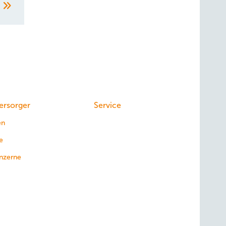
k
ersorger
Service
en
e
nzerne