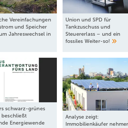
iche Vereinfachungen
Union und SPD für
strom und Speicher
Tankzuschuss und
zum Jahreswechsel in
Steuererlass – und ein
fossiles
Weiter-so!
rs schwarz-grünes
 beschließt
Analyse zeigt:
nde Energiewende
Immobilienkäufer nehmen