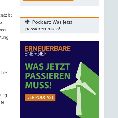
atz ist
Podcast: Was jetzt
ie
passieren muss!
rden.
ütung
dule
tung
ese