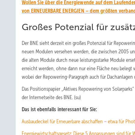
Wollen Sie über die Energiewende auf dem Laufenden
von ERNEUERBARE ENERGIEN – dem größten verbands
Großes Potenzial für zusät
Der BNE sieht derzeit ein großes Potenzial für Repoweri
neuen Modulen versehen werden, die zwischen 2005 und
die alten Module durch neue leistungsstarke Module erse
erreicht werden, ohne dann nur eine Fläche neu belegt w
wobei der Repowering-Paragraph auch für Dachanlagen 
Das Positionspapier „Aktives Repowering von Solarparks
der Internetseite des BNE. (su)
Das ist ebenfalls interessant für Sie:
Ausbaudeckel für Erneuerbare abschaffen – etwa für Phot
Energiewirtschaftsgesetz: Diese 5 Anpassungen sind für W