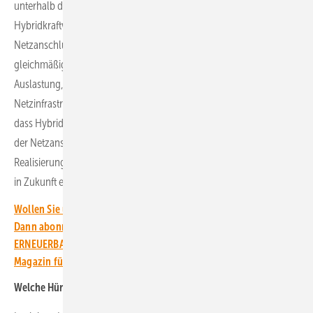
unterhalb der maximal möglichen Summe der Einspeiseleistung des
Hybridkraftwerkes liegt, ohne die vertraglich vereinbarte
Netzanschlussleistung zu überschreiten. Das resultierende
gleichmäßigere Erzeugungsprofil führt zu einer höheren
Auslastung, Stabilisierung und kosteneffizienteren Nutzung der
Netzinfrastruktur, um nur einige Vorteile zu nennen. Bedenkt man,
dass Hybridkraftwerke ganz wesentlich zur besseren Auslastung
der Netzanschlusspunkte beitragen können, so kann die
Realisierung und Nutzung der Vorteile von Wind-PV-Hybridanlagen
in Zukunft einen wichtigen Baustein für die Ausbauziele darstellen.
Wollen Sie über die Energiewende auf dem Laufenden bleiben?
Dann abonnieren Sie einfach den kostenlosen Newsletter von
ERNEUERBARE ENERGIEN – dem größten verbandsunabhängigen
Magazin für erneuerbare Energien in Deutschland!
Welche Hürden stehen solchen Hybridprojekten im Wege?