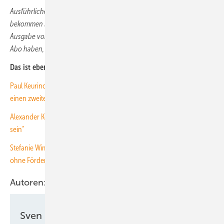
Ausführliche Informationen über Hybrid- und Kombikraftwerke
bekommen Sie im Spezial Hybridkraftwerke, das der nächsten
Ausgabe von
ERNEUERBARE ENERGIEN
beliegt
. Falls Sie noch kein
Abo haben, können Sie
hier reinschnuppern
.
Das ist ebenfalls interessant für Sie:
Paul Keurinck von Urbasolar: „Wir geben der versiegelten Fläche
einen zweiten Nutzen“
Alexander Koffka von ABO Wind: „PPA werden künftig der Standard
sein“
Stefanie Wimmer von Baywa r.e.: „Wir fokussieren uns auf Projekte
ohne Förderung“
Autoren:
Sven Ullrich