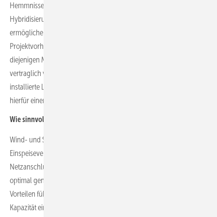
Hemmnisse abgebaut, um neue Hybridprojekte und die
Hybridisierung bestehender Wind- und Solarprojekte zu
ermöglichen. Hier sind vor allem in Spanien und Portugal neue
Projektvorhaben zu beobachten. Als stark werden sich aber
diejenigen Märkte erweisen, die nicht nur die Überschreitung der
vertraglich vereinbarten Netzanschlusskapazität durch die
installierte Leistung des Hybridkraftwerkes zulassen, sondern
hierfür einen gezielten politischen Rechtsrahmen schaffen.
Wie sinnvoll sind solche Hybridprojekte?
Wind- und Solaranlagen weisen häufig ein komplementäres
Einspeiseverhalten auf. Durch die gemeinsame Nutzung eines
Netzanschlusspunktes der beiden Technologien kann dieser
optimal genutzt werden, was zu wirtschaftlichen und technischen
Vorteilen führen kann. Der Grundgedanke hierbei ist, dass die
Kapazität eines bestehenden oder geplanten Netzanschlusspunktes