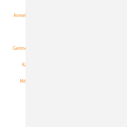
Anmeldung & Registrierung
Datenschutz
E-Paper
ERNEUERBARE ENERGIEN abonnieren
Gentner Energy Media
Gentner Verlag
Impressum
Karriere bei Gentner
Team
Mediaservice
Mitgliedschaften und Engagement
Newsletter
Privacy Manager
RSS-Feed
Veranstaltungen / Webinare