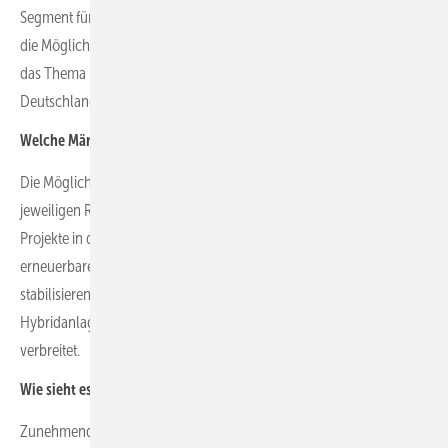
Segment für uns. Wir prüfen und evaluieren bei allen Neuprojekten
die Möglichkeit, ein Hybridprojekt daraus zu machen. Wir werden
das Thema in den nächsten Jahren aktiv weiterverfolgen, in
Deutschland, aber auch im Ausland.
Welche Märkte sind da stark?
Die Möglichkeit, ein Hybridprojekt zu realisieren, hängt von der
jeweiligen Regulierung und – wenn bestehend – Förderung solcher
Projekte in den einzelnen Ländern ab. Um die Volatilität der
erneuerbaren Stromerzeugung zu reduzieren und die Netze zu
stabilisieren werden zum Beispiel in Indien und Australien
Hybridanlagen explizit gefördert und sind entsprechend weit
verbreitet.
Wie sieht es in Europa aus?
Zunehmend werden auch in europäischen Ländern existierende