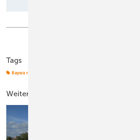
Teilen
Link kopieren
Tags
Baywa r.e.
Photovoltaik
Windkraft
Weitere Inhalte