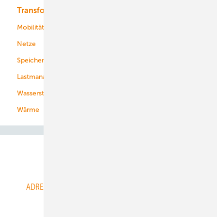
Transformation
Energieversorger
Service
Mobilität
Kommunen
Netze
Stadtwerke
Speicher
Energiekonzerne
Lastmanagement
Wasserstoff
Wärme
Abo- & Leserservice
ADRESSBUCH der WIND- und SOLARENERGIE
AGB
Alle Inhalte chronologisch
Anmelden