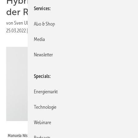
Hybridprojekten hängt von
Services
der Regulierung ab“
von
Sven Ullrich
Abo & Shop
25.03.2022
|
Druckvorschau
Media
Newsletter
Specials
Energiemarkt
Technologie
Webinare
NILS BORNEMANN FOTOGRAFIE
Manuela Nissen ist bei Baywa r.e. für die Entwicklung des Geschäfts mit PV-
Podcasts