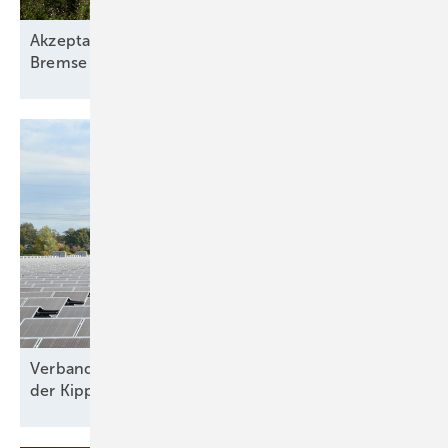
Akzeptanzforschung: Bürgerbeteiligung ist keine
Bremse
Verband warnt: Kroatiens Energiewende steht auf
der
Kippe