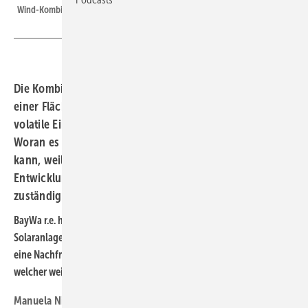
Wind-Kombianlagen zuständig.
Die Kombination aus Photovoltaik und Windkraft auf
einer Fläche ist ein Ansatz, die Netzbelastung durch die
volatile Einspeisung beider Technologien zu verringern.
Woran es bisher scheitert und wie eine Lösung aussehen
kann, weil Manuela Nissen, die bei Baywa RE für die
Entwicklung des Geschäfts mit PV-Wind-Kombianlagen
zuständig ist.
BayWa r.e. hat schon 2020 einen bestehenden Windpark um eine
Solaranlage ergänzt. Das ist ein spannendes Segment. Gibt es dafür
eine Nachfrage und wie entwickelt sich diese beziehungsweise mit
welcher weiteren Entwicklung rechnen Sie?
Manuela Nissen:
In der Tat sind Hybridprojekte ein spannendes