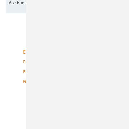
Ausblick der Windbranche: Was kommt 2026?
Unsere Themen
Energiemarkt
Technologie
Energierecht
Planung
Energiemärkte weltweit
Logistik
Finanzierung
Betrieb
Onshore-Wind
Offshore-Wind
Solar
Bioenergie