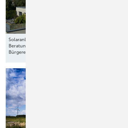
Solaranlagen auf Mehrfamilienhäusern:
Beratungsangebot für
Bürgerenergiegemeinschaften