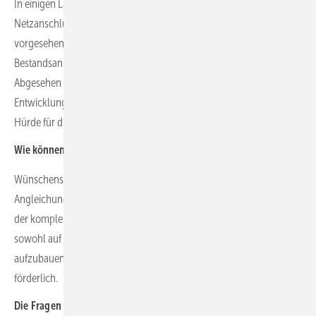
In einigen Ländern ist die Nutzung eines gemeinsamen
Netzanschlusspunktes nach wie vor regulatorisch nicht
vorgesehen, wodurch sowohl die Hybridisierung von
Bestandsanlagen als auch eine Neuentwicklung verhindert wird.
Abgesehen davon sind die unterschiedlichen
Entwicklungszeiträume von Windenergie- und Solaranlagen eine
Hürde für die Realisierung von Hybridprojekten.
Wie können diese Hürden abgebaut werden?
Wünschenswert wäre die Schaffung klarer Rechtsrahmen sowie die
Angleichung der Entwicklungszeiträume der Technologien. Um bei
der komplexeren Planung und Umsetzung von Hybridanlagen
sowohl auf Entwickler- als auch Netzbetreiberseite Expertise
aufzubauen, wäre eine zeitlich befristete Unterstützung der Branche
förderlich.
Die Fragen stellte Sven Ullrich