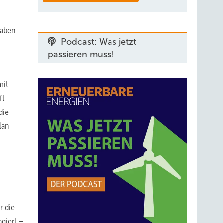
haben
Podcast: Was jetzt
passieren muss!
mit
ft
die
lan
r die
giert –