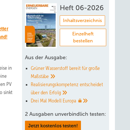
Heft 06-2026
Inhaltsverzeichnis
tter
Einzelheft
and!
bestellen
Aus der Ausgabe:
eise in
Grüner Wasserstoff bereit für große
eine
Maßstäbe
ten PV
Realisierungskompetenz entscheidet
o sinkt
über den
Erfolg
Drei Mal Modell
Europa
2 Ausgaben unverbindlich testen:
Jetzt kostenlos testen!