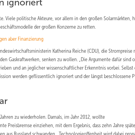
 ignoriert
. Viele politische Akteure, vor allem in den großen Solarmärkten, 
eschäftsmodelle der großen Konzerne zu retten.
igen aber Finanzierung
Bundeswirtschaftsministerin Katherina Reiche (CDU), die Strompreise 
den Gaskraftwerken, senken zu wollen. „Die Argumente dafür sind o
ieben und an jeglicher wissenschaftlicher Erkenntnis vorbei. Selbst 
ion werden geflissentlich ignoriert und der längst beschlossene P
ar
 Jahren zu wiederholen. Damals, im Jahr 2012, wollte
te Preisbremse einziehen, mit dem Ergebnis, dass zehn Jahre späte
gen aus Russland schwanden. „Technologieoffenheit wird dabei propa