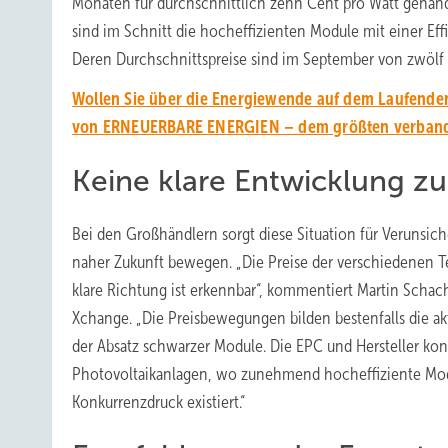
Monaten für durchschnittlich zehn Cent pro Watt gehande
sind im Schnitt die hocheffizienten Module mit einer Eff
Deren Durchschnittspreise sind im September von zwölf a
Wollen Sie über die Energiewende auf dem Laufenden
von ERNEUERBARE ENERGIEN – dem größten verbands
Keine klare Entwicklung z
Bei den Großhändlern sorgt diese Situation für Verunsiche
naher Zukunft bewegen. „Die Preise der verschiedenen Te
klare Richtung ist erkennbar“, kommentiert Martin Scha
Xchange. „Die Preisbewegungen bilden bestenfalls die akt
der Absatz schwarzer Module. Die EPC und Hersteller konz
Photovoltaikanlagen, wo zunehmend hocheffiziente Mod
Konkurrenzdruck existiert.“