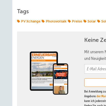
Tags
PV Xchange
Photovoltaik
Preise
Solar
So
Keine Z
Mit unserem N
und Neuigkeit
Bei Anmeldung zu 
Angebote
der Mar
kann ich jederzei
finden Sie auch i