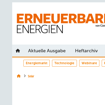
Springe
Springe
Springe
auf
auf
auf
Hauptinhalt
Hauptmenü
SiteSearch
Aktuelle Ausgabe
Heftarchiv
Energiemarkt
Technologie
Webinare
Solar