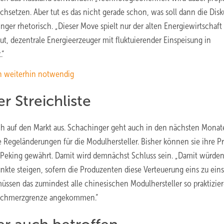
chsetzen. Aber tut es das nicht gerade schon, was soll dann die Dis
nger rhetorisch. „Dieser Move spielt nur der alten Energiewirtschaft
t, dezentrale Energieerzeuger mit fluktuierender Einspeisung in
.“
en weiterhin notwendig
r Streichliste
ich auf den Markt aus. Schachinger geht auch in den nächsten Mona
Regeländerungen für die Modulhersteller. Bisher können sie ihre P
n Peking gewährt. Damit wird demnächst Schluss sein. „Damit würden
kte steigen, sofern die Produzenten diese Verteuerung eins zu eins
üssen das zumindest alle chinesischen Modulhersteller so praktizier
r Schmerzgrenze angekommen.“