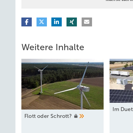
Weitere Inhalte
Im Due
F lott oder
Schrott?