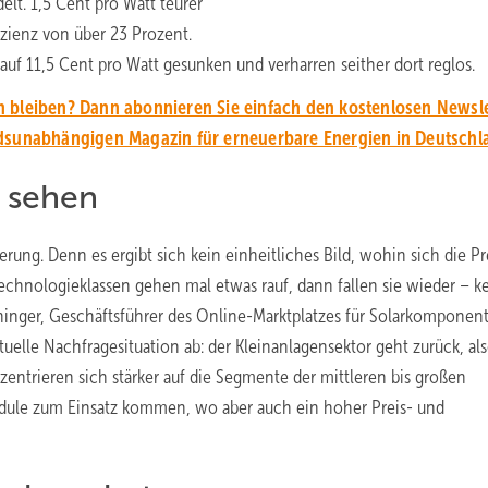
lt. 1,5 Cent pro Watt teurer
izienz von über 23 Prozent.
uf 11,5 Cent pro Watt gesunken und verharren seither dort reglos.
 bleiben? Dann abonnieren Sie einfach den kostenlosen Newsle
unabhängigen Magazin für erneuerbare Energien in Deutschl
u sehen
rung. Denn es ergibt sich kein einheitliches Bild, wohin sich die Pr
chnologieklassen gehen mal etwas rauf, dann fallen sie wieder – k
chinger, Geschäftsführer des Online-Marktplatzes für Solarkomponen
uelle Nachfragesituation ab: der Kleinanlagensektor geht zurück, als
entrieren sich stärker auf die Segmente der mittleren bis großen
ule zum Einsatz kommen, wo aber auch ein hoher Preis- und