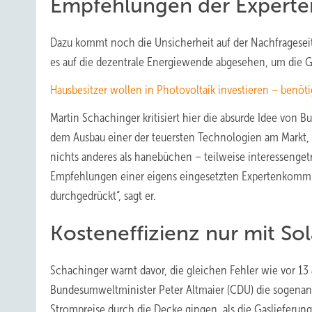
Empfehlungen der Experten
Dazu kommt noch die Unsicherheit auf der Nachfrageseite
es auf die dezentrale Energiewende abgesehen, um die G
Hausbesitzer wollen in Photovoltaik investieren – benöt
Martin Schachinger kritisiert hier die absurde Idee von 
dem Ausbau einer der teuersten Technologien am Markt, 
nichts anderes als hanebüchen – teilweise interessengetr
Empfehlungen einer eigens eingesetzten Expertenkommiss
durchgedrückt“, sagt er.
Kosteneffizienz nur mit Sol
Schachinger warnt davor, die gleichen Fehler wie vor 13
Bundesumweltminister Peter Altmaier (CDU) die sogenann
Strompreise durch die Decke gingen, als die Gaslieferun