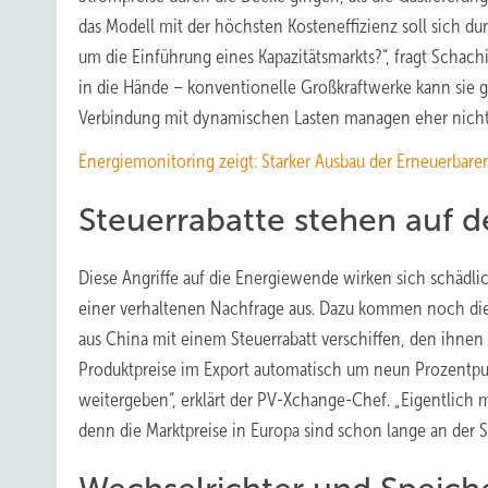
das Modell mit der höchsten Kosteneffizienz soll sich dur
um die Einführung eines Kapazitätsmarkts?“, fragt Schachi
in die Hände – konventionelle Großkraftwerke kann sie gu
Verbindung mit dynamischen Lasten managen eher nicht
Energiemonitoring zeigt: Starker Ausbau der Erneuerbar
Steuerrabatte stehen auf de
Diese Angriffe auf die Energiewende wirken sich schädl
einer verhaltenen Nachfrage aus. Dazu kommen noch die 
aus China mit einem Steuerrabatt verschiffen, den ihne
Produktpreise im Export automatisch um neun Prozentpun
weitergeben“, erklärt der PV-Xchange-Chef. „Eigentlich m
denn die Marktpreise in Europa sind schon lange an de