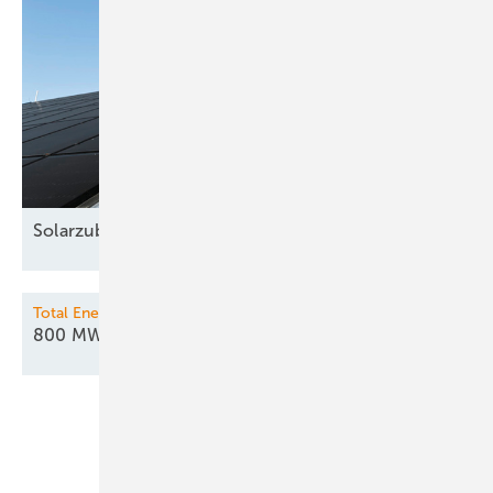
Solarzubau bei 17,5
GW
Total Energies / Allianz Global Investors
800 MW Speicherkraft ans
Netz
Unsere Themen