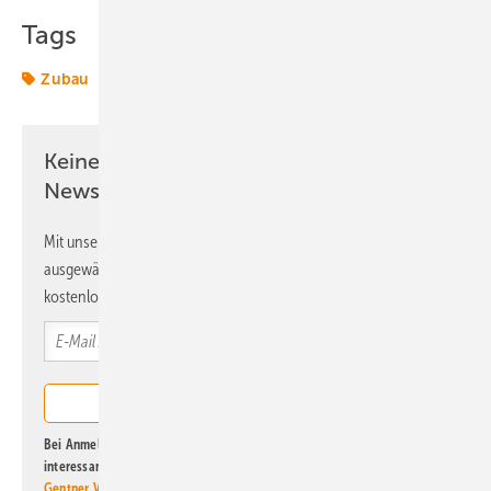
Tags
Zubau
Keine Zeit? Kein Problem mit dem ERE
Newsletter!
Mit unserem Newsletter erhalten Sie regelmäßig von uns
ausgewählte Informationen und Neuigkeiten, gebündelt und
kostenlos direkt ins Postfach.
Bei Anmeldung zu diesem Newsletter bin ich damit einverstanden, über
interessante Verlags- und Online-Angebote
der Marken der Alfons W.
Gentner Verlag GmbH & Co. KG
informiert zu werden. Diese