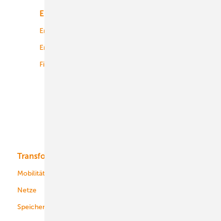
Energiemarkt
Technologie
Energierecht
Planung
Energiemärkte weltweit
Logistik
Finanzierung
Betrieb
Onshore-Wind
Offshore-Wind
Solar
Bioenergie
Transformation
Energieversorger
Service
Mobilität
Kommunen
Netze
Stadtwerke
Speicher
Energiekonzerne