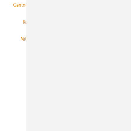
Gentner Energy Media
Gentner Verlag
Impressum
Karriere bei Gentner
Team
Mediaservice
Mitgliedschaften und Engagement
Newsletter
Privacy Manager
RSS-Feed
Veranstaltungen / Webinare
© 2026 ERNEUERBARE ENERGIEN