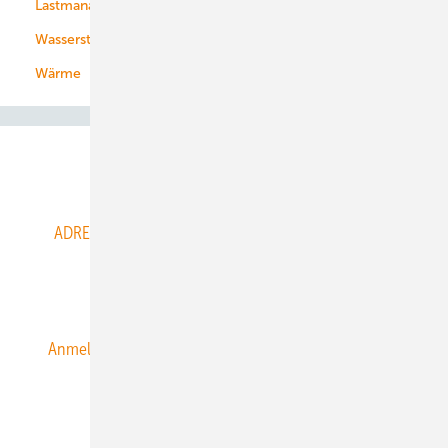
Lastmanagement
Wasserstoff
Wärme
Abo- & Leserservice
ADRESSBUCH der WIND- und SOLARENERGIE
AGB
Alle Inhalte chronologisch
Anmelden
Anmeldung & Registrierung
Datenschutz
E-Paper
ERNEUERBARE ENERGIEN abonnieren