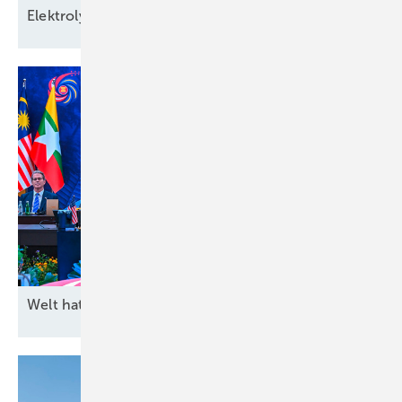
Elektrolyseur für
Bürger:innen
Welt hat
Rohstoffhunger