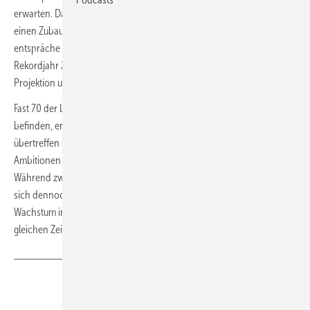
erwarten. Dabei werde das Tempo zulegen und sich bis 2030 auf
einen Zubau binnen eines Jahres von 940 GW hinbewegen. Dies
entspräche einem um 70 Prozent kräftigeren Zubau im Vergleich zum
Rekordjahr 2023. Zu fast 95 Prozent wird es sich gemäß der IEA-
Projektion um neue Windkraft und Photovoltaikanlagen handeln.
Fast 70 der Länder, in denen sich 80 Prozent der globalen Kapazität
befinden, erreichen im Hauptszenario ihre Energieziele oder
übertreffen sie sogar. Vor allem China werde weiterhin die eigenen
Ambitionen übertreffen, aber auch Brasilien, die USA und Indien.
Während zwar vor allem Photovoltaik den Markt bestimme, werde
sich dennoch auch die Windkraftentwicklung wieder erholen und ihr
Wachstum im Sechs-Jahres-Zeitraum 2024 bis 2030 im Vergleich zum
gleichen Zeitraum im Jahresblock 2017 bis 2023 verdoppeln.
(tw)
Teilen
Link kopieren