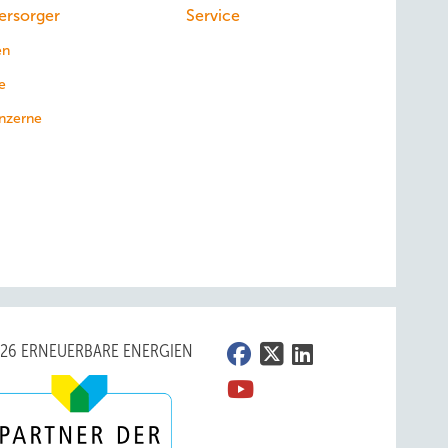
ersorger
Service
en
e
nzerne
026 ERNEUERBARE ENERGIEN