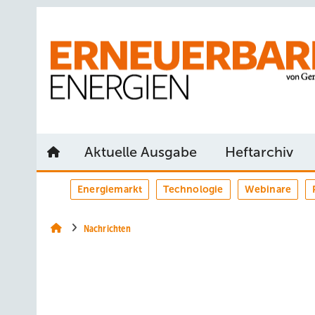
Springe
Springe
Springe
auf
auf
auf
Hauptinhalt
Hauptmenü
SiteSearch
Aktuelle Ausgabe
Heftarchiv
Energiemarkt
Technologie
Webinare
Nachrichten