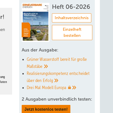
Heft 06-2026
r!
Inhaltsverzeichnis
nen
Einzelheft
bestellen
Aus der Ausgabe:
Grüner Wasserstoff bereit für große
Maßstäbe
Realisierungskompetenz entscheidet
gung
über den
Erfolg
 Daten
Drei Mal Modell
Europa
2 Ausgaben unverbindlich testen:
Jetzt kostenlos testen!