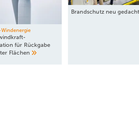
Brandschutz neu
gedach
-Windenergie
indkraft-
ation für Rückgabe
rter
Flächen