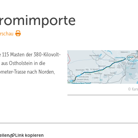
tromimporte
rschau
e 115 Masten der 380-Kilovolt-
aus Ostholstein in die
lometer-Trasse nach Norden,
Kart
eilen
Link kopieren