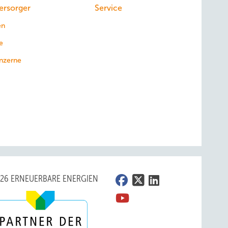
ersorger
Service
en
e
nzerne
026 ERNEUERBARE ENERGIEN