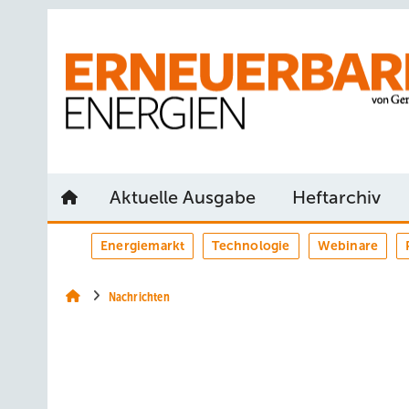
Springe
Springe
Springe
auf
auf
auf
Hauptinhalt
Hauptmenü
SiteSearch
Aktuelle Ausgabe
Heftarchiv
Energiemarkt
Technologie
Webinare
Nachrichten