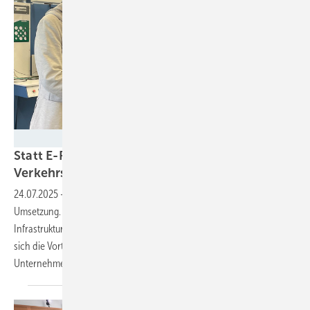
Henrike Klehr/TH Köln
Statt E-Fuels lieber E-Mobilität für
Verkehrswende und
Schwarmstrom
24.07.2025
-
Die elektrifizierte Mobilitätswende ist längst in der
Umsetzung. Das Expertenforum klimafreundliche Mobilität und
Infrastruktur (EKMI) verweist E-Fuels auf die Plätze. Gleichzeitig zeigen
sich die Vorteile von E-Mobilität für Schwarmstrom. Und
Unternehmen wie Lapp steigen als Zulieferer
ein.