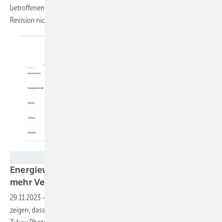
betroffenen Ministerien hieß es, man wolle die Urteile prüfen und eine
Revision nicht
auschließen.
Screenshot https://tracker.ariadneprojekt.de
Energiewende lahmt: Mehr Gasheizungen,
mehr
Verbrenner-Autos
29.11.2023
-
Neue Zahlen des Ariadne Transformationstrackers
zeigen, dass nur 13 von 45 Indikatoren auf Kurs sind, darunter der