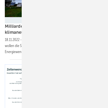
SWS
Milliardeninvestition: So soll Stuttgart
klimaneutral
werden
18.11.2022
-
EE-Strom, Wärmewende und mehr E-Mobilität: Bis 2035
wollen die Stadtwerke Stuttgart drei Milliarden Euro für die
Energiewende ausgeben. Jetzt fehlt nur noch der
Startschuss.