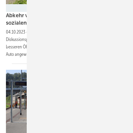
ACE
Abkehr vom Auto hilft dem Klima und der
sozialen
Teilhabe
04.10.2023
-
Agora Verkehrswende veröffentlicht Studie und
Diskussionspapier zur Mobilitätsarmut: Steigende CO2-Preise ohne
besseren ÖPNV bedrohen einkommensschwache Haushalte, die aufs
Auto angewiesen
sind.