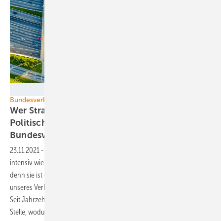
Alessio - stock.adobe.com
Bundesverkehrswegeplanung
Wer Straßen säht, wird Verkehr ernten –
Politische Tricksereien im
Bundesverkehrswegeplan
23.11.2021
-
Die Ampelfraktionen streiten sich in wenigen Punkten so
intensiv wie bei der Bundesverkehrswegeplanung. Und das zurecht,
denn sie ist ein mächtiges Werkzeug zur langfristigen Steuerung
unseres Verkehrs, unseres Wirtschaftens und unserer Mobilitätskultur.
Seit Jahrzehnten steht auch hier das private Automobil an erster
Stelle, wodurch die Ergebnisse mit alten Tricks zu neuen Straßen