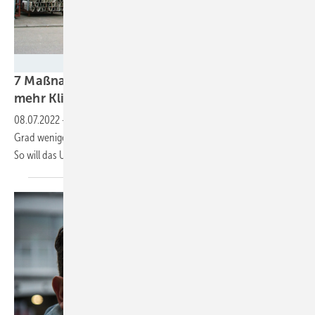
ACE Auto Club Europa
7 Maßnahmen gegen die Energiekrise und für
mehr
Klimaschutz
08.07.2022
-
Autofreie Sonntage, Rückkehr der Homeoffice-Pflicht, 2
Grad weniger in öffentlichen Gebäuden, schnellere Einwanderung:
So will das UBA die Krise als Chance
nutzen.