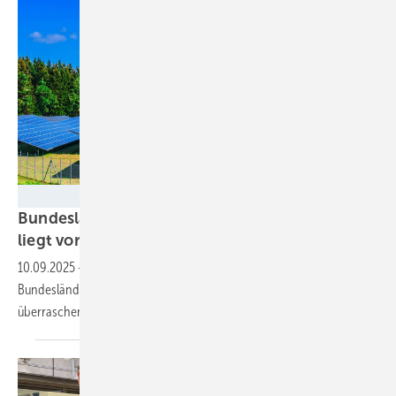
monticellllo / Adobe Stock
Bundesländer-Ranking Energiewende: Wer
liegt
vorn?
10.09.2025
-
Der WWF legt eine Momentaufnahme zum Stand der
Bundesländer auf dem Weg zur Klimaneutralität vor – mit teils
überraschenden
Ergebnissen.