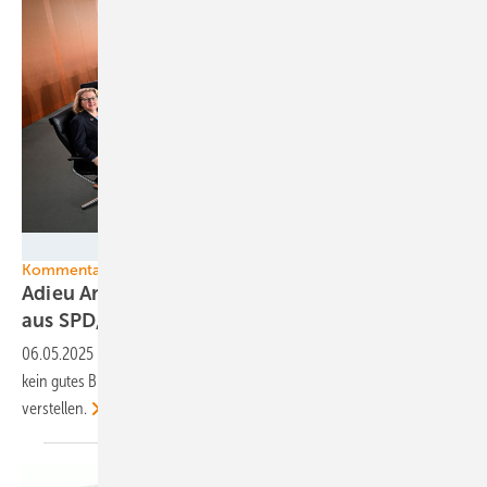
Bundesregierung / Guido Bergmann
Kommentar
Adieu Ampel: 3 Beispiele, warum die Koalition
aus SPD, Grünen und FDP besser war als ihr
Ruf
06.05.2025
-
Die scheidende Regierung bot in der Öffentlichkeit oft
kein gutes Bild. Das sollte aber den Blick auf ihre Erfolge nicht
verstellen.