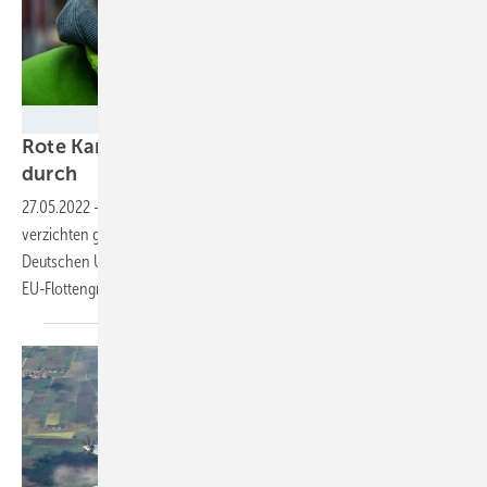
Maximilian Urschl / DUH
Rote Karte für Dienstwagen: Die Ampel fällt
durch
27.05.2022
-
Nur wenige Spitzenpolitiker nutzen reine E-Autos oder
verzichten ganz auf Dienstwagen, ergab der jüngste Check der
Deutschen Umwelthilfe: 83 Prozent der Fahrzeuge überschreiten den
EU-Flottengrenzwert für
CO2.