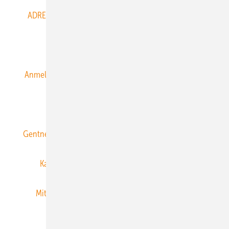
ADRESSBUCH der WIND- und SOLARENERGIE
AGB
Alle Inhalte chronologisch
Anmelden
Anmeldung & Registrierung
Datenschutz
E-Paper
ERNEUERBARE ENERGIEN abonnieren
Gentner Energy Media
Gentner Verlag
Impressum
Karriere bei Gentner
Team
Mediaservice
Mitgliedschaften und Engagement
Newsletter
Privacy Manager
RSS-Feed