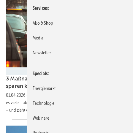
Services
Abo & Shop
Media
Newsletter
Семен Саливанчук - stock.adobe.com
Specials
3 Maßnahmen, wie Kommunen CO₂ im Verkehr
sparen
können
Energiemarkt
01.04.2026
-
Ideen für weniger Treibhausgasausstoß im Verkehr gibt
es viele – aber was nützen sie? Das Fraunhofer ISI hat nachgerechnet
Technologie
– und zieht eine positive
Bilanz.
Webinare
Podcasts