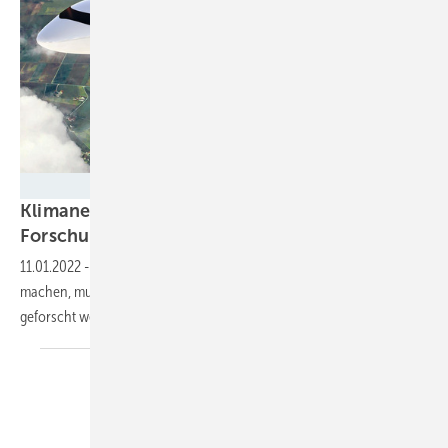
Deutsches Zentrum für Luft- und Raumfahrt
Klimaneutrales Fliegen: DLR legt
Forschungsstrategie
vor
11.01.2022
-
Kein One-fits-all: Um die Luftfahrt klimaneutral zu
machen, muss an verschiedensten Techniken und Strategien
geforscht
werden.