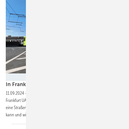
VGF
In Frankfurt kommen Pakete jetzt mit der
Tram
11.09.2024
-
In einem vierwöchigen Testbetrieb untersucht die
Frankfurt UAS zusammen mit den Verkehrsbetrieben und Amazon, ob
eine Straßenbahn die letzte Meile der Paketzustellung übernehmen
kann und wie viel CO2 dabei eingespart
wird.