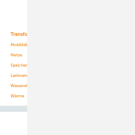
Solar
Bioenergie
Transformation
Energieversorger
Service
Mobilität
Kommunen
Netze
Stadtwerke
Speicher
Energiekonzerne
Lastmanagement
Wasserstoff
Wärme
Abo- & Leserservice