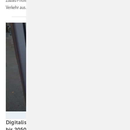
Zubau Photovoltaik. Ganz mies dagegen sieht‘s bei Gebäuden und im
Verkehr
aus.
Milena Wolf
Digitalisierung könnte 270 Megatonnen CO2
bis 2050
einsparen