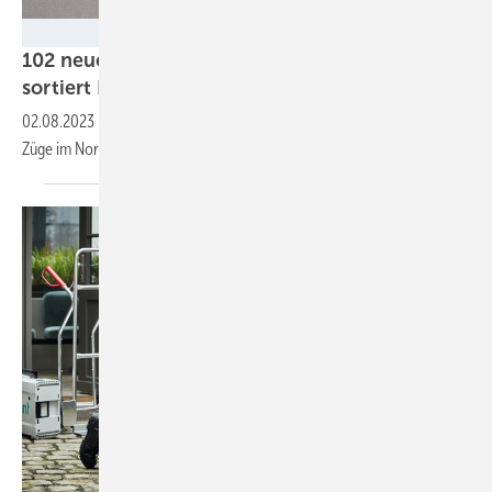
Alstom
102 neue Akku-Triebzüge: Niedersachsen
sortiert Dieselzüge
aus
02.08.2023
-
Lieber Batterie als Wasserstoff: In 15 Jahren sollen alle
Züge im Nordwesten emissionsfrei
sein.