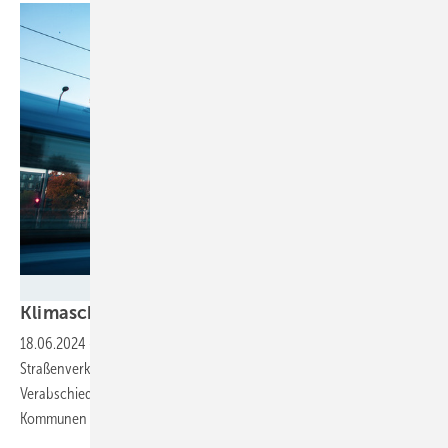
BMDV
Klimaschutz wird Ziel im
Straßenverkehr
18.06.2024
-
Bundestag und Bundesrat beschließen die Novelle des
Straßenverkehrsgesetzes. Verbände fordern jetzt Tempo bei der
Verabschiedung der novellierten Straßenverkehrsordnung, damit
Kommunen auch ins Handeln kommen
können.