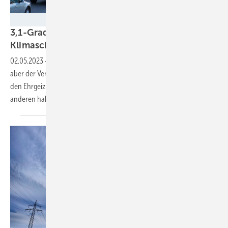
ACE Autoclub Europa
3,1-Grad-Ziel? Warum die Aufweichung des
Klimaschutzgesetzes keine gute Idee
ist
02.05.2023
-
Der Verkehrssektor hält seine Klimaschutzziele nicht ein,
aber der Verkehrsminister sieht keinen Handlungsbedarf und hofft auf
den Ehrgeiz der anderen. Doch eine neue Studie belegt: Auch die
anderen haben nichts zu
verschenken.