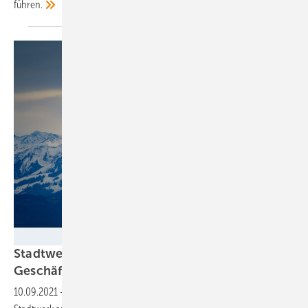
führen.
Stadtwerk am See
Stadtwerk bringt „recycelten“
Geschäftsbericht
heraus
10.09.2021
-
Ressourcen sparen mal anders - und mit Humor: Das