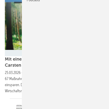
BMUKN/Christophe Gateau
Mit einem 12-Gigawatt-„Windbooster“ will
Carsten Schneider das Klimaziel 2030
retten
25.03.2026
-
Der Umweltminister legt ein Klimaschutzprogramm mit
67 Maßnahmen vor und will so 27 Millionen Tonnen CO₂ zusätzlich
einsparen. Doch wie kann das gehen, wenn das
Wirtschaftsministerium ganz andere Pläne
hat?