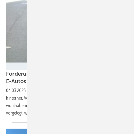
Milena Wolf
Förderung in zwei Stufen: Bringen wir so mehr
E-Autos in den
Markt?
04.03.2025
-
Der Absatz von Elektroautos hängt den Zielen deutlich
hinterher. Von Fördermaßnahmen profitierten zudem meist
wohlhabende Haushalte. Zwei Thinktanks haben nun Vorschläge
vorgelegt, wie E-Autos für alle bezahlbar werden
sollen.