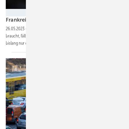
EU/Gabrielle Ferrandi
Frankreich verbietet kurze
Inlandsflüge
26.05.2023
-
Wenn der Zug für die gleiche Strecke nur 2,5 Stunden
braucht, fällt die Flugverbindung weg. Allerdings sind vom Verbot
bislang nur drei Verbindungen
betroffen.