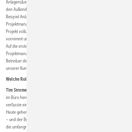
Anlagenüberwachung in der Leitwarte mittels RotorSoft-Datenbank;
den Außendienst, der vor Ort diverse Tätigkeiten übernimmt wie zum
Beispiel Anlageninspektion. Drittens haben wir im klassischen
Projektmanagement einen direkten Kundenbetreuer, der für ein
Projekt vollumfänglich zuständig ist – Fristen überwacht, Analysen
vornimmt und Berichte verfasst.
Auf die ersten beiden Bereiche will kaum jemand verzichten. Im
Projektmanagement gibt es aufgrund der unterschiedlichen Aufgaben
Betreiber die einige Themen selbst übernehmen, wobei die Vielzahl
unserer Kunden auf das Rundum-Sorglos-Paket zurückgreifen.
Welche Rolle spielt Digitalisierung?
Tim Stromer:
Als ich vor 20 Jahren anfing, machte man Fotos, lud sie
im Büro herunter und
verfasste einen Bericht in Excel am Computer. Das war zeitintensiv.
Heute gehen wir bei Airwin mit dem Handy per App durch die Anlage
– und der Bericht ist quasi fertig, wenn man die Anlage verlässt. Auch
die umfangreichen Scada-Daten wären händisch gar nicht nutzbar.