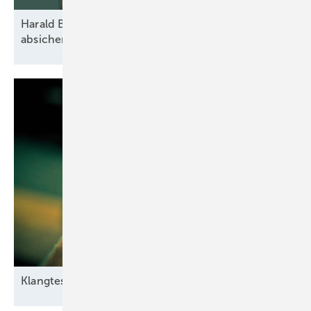
Harald Brand: „Vom ersten Spatenstich an
absichern“
Klangtest im
Windpark