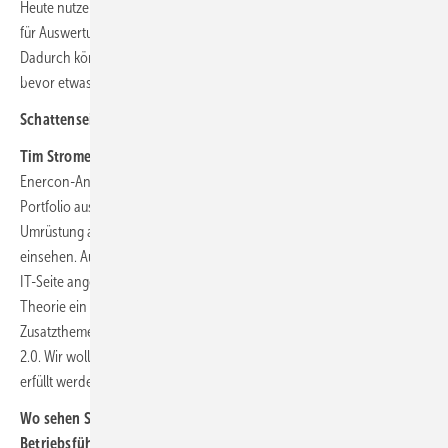
Heute nutzen wir RotorSoft als professionelles Anlagenmanagement
für Auswertungen und können so automatisierte Prozesse abbilden.
Dadurch können wir Auffälligkeiten feststellen und aktiv werden,
bevor etwas passiert.
Schattenseite sind Angriffe aus dem Netz…
Tim Stromer:
Wir hatten zum Beispiel kürzlich Cyber-Angriffe auf
Enercon-Anlagen. Dadurch sind rund zehn Prozent in unserem
Portfolio ausgefallen. Wir selbst konnten durch eine kurzfristige
Umrüstung auf LTE-Modems die Anlagen per Fernzugriff online wieder
einsehen. Auch andere Hersteller und Serviceanbieter wurden auf der
IT-Seite angegriffen. Vor ein paar Jahren war Cyber-Security in der
Theorie ein Thema, aber nun ist es Wirklichkeit geworden. Viele
Zusatzthemen kommen auf Betreiber zu, etwa BNK oder Redispatch
2.0. Wir wollen dort für sie da sein und wissen, welche Anforderungen
erfüllt werden müssen.
Wo sehen Sie künftig einen wichtigen Fokus in der
Betriebsführung?