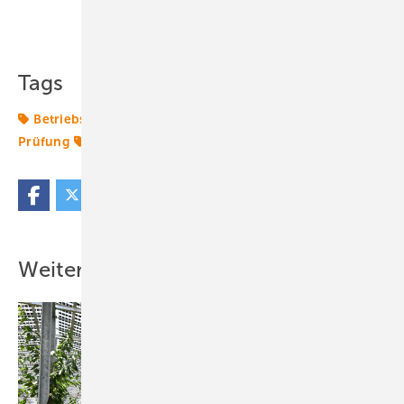
Teilen
Link kopieren
Tags
Betriebsführung
Wartung
Wiederkehrende
Prüfung
Windkraftanlage
Windtechnik
Weitere Inhalte