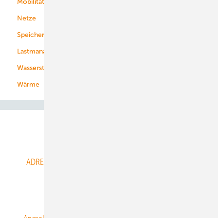
Mobilität
Kommunen
Netze
Stadtwerke
Speicher
Energiekonzerne
Lastmanagement
Wasserstoff
Wärme
Abo- & Leserservice
ADRESSBUCH der WIND- und SOLARENERGIE
AGB
Alle Inhalte chronologisch
Anmelden