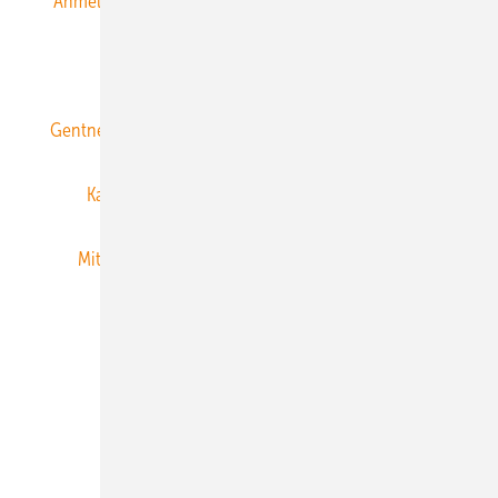
Anmeldung & Registrierung
Datenschutz
E-Paper
ERNEUERBARE ENERGIEN abonnieren
Gentner Energy Media
Gentner Verlag
Impressum
Karriere bei Gentner
Team
Mediaservice
Mitgliedschaften und Engagement
Newsletter
Privacy Manager
RSS-Feed
Veranstaltungen / Webinare
© 2026 ERNEUERBARE ENERGIEN