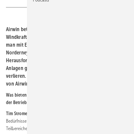
Airwin betreut deutschlandweit über 200
Windkraftanlagen in der Betriebsführung: Im Süden hat
man mit Eisansatz zu tun. Und im Norden kurz vor
Norderney, wo stetig der Wind bläst, hat man die
Herausforderung, eine Zeit zu finden, wann man an die
Anlagen gehen kann, ohne viel Ertrag zu
verlieren. Interview mit Tim Stromer, Geschäftsführer
von Airwin.
Was bieten Sie Betreibern neben dem Rundum-Sorglos-Paket in
der Betriebsführung als Dienstleistung an?
Tim Stromer:
Wir haben Kunden/Betreiber mit verschiedenen
Bedürfnissen. Darauf gehen wir spezifisch ein. Wir haben drei
Teilbereiche in der technischen Betriebsführung: Die 24/7-