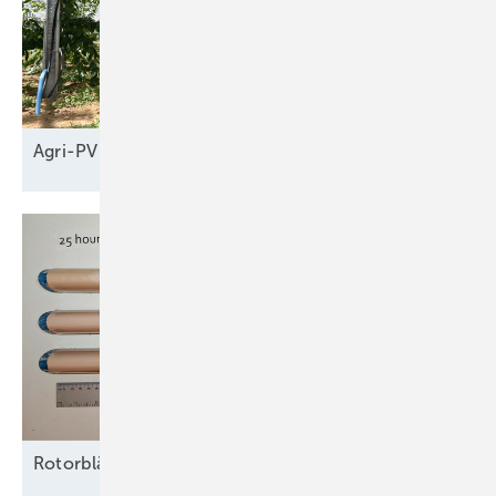
Agri-PV braucht neue
Geschäftsmodelle
Rotorblätter nachhaltig vor Erosion
schützen