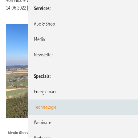
von
Nicole Weinhold
14.06.2022
|
Druckvorschau
Services
Abo & Shop
Media
Newsletter
Specials
Energiemarkt
Technologie
Webinare
AIRWIN
Airwin überwacht 365 Tage im Jahr die Anlagen in der Betriebsführung.
Podcasts