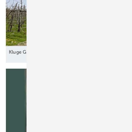
Kl uge
Grünstromautomaten