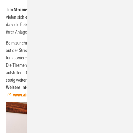
Tim Stromer:
Grundsätzlich gewinnt die Betriebsführung durch die
vielen sich entwickelnden Themenfelder immer mehr an Bedeutung
da viele Betreiber eine professionelle Unterstützung beim Betrieb
ihrer Anlagen benötigen.
Beim zunehmenden Ausbau der Windenergie darf die Qualität nicht
auf der Strecke bleiben. Ein schnelles und flexibles Arbeiten durch
funktionierende Software ist in der Betriebsführung unumgänglich.
Die Themenfelder werden immer größer und man muss sich breit
aufstellen. Dahingehend muss man angebotene Dienstleistungen
stetig weiterentwickeln und seine Prozesse regelmäßig optimieren.
Weitere Informationen:
www.airwin.de