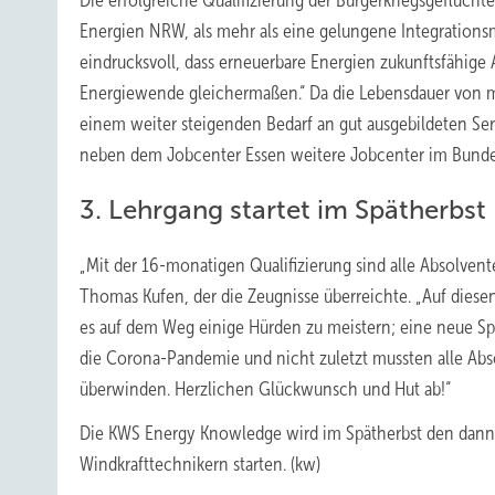
Die erfolgreiche Qualifizierung der Bürgerkriegsgeflüch
Energien NRW, als mehr als eine gelungene Integration
eindrucksvoll, dass erneuerbare Energien zukunftsfähige A
Energiewende gleichermaßen.“ Da die Lebensdauer von 
einem weiter steigenden Bedarf an gut ausgebildeten S
neben dem Jobcenter Essen weitere Jobcenter im Bund
3. Lehrgang startet im Spätherbst
„Mit der 16-monatigen Qualifizierung sind alle Absolve
Thomas Kufen, der die Zeugnisse überreichte. „Auf diesen
es auf dem Weg einige Hürden zu meistern; eine neue S
die Corona-Pandemie und nicht zuletzt mussten alle A
überwinden. Herzlichen Glückwunsch und Hut ab!“
Die KWS Energy Knowledge wird im Spätherbst den dann dr
Windkrafttechnikern starten. (kw)