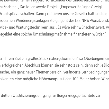
tete bewertet Reiner Priggen, Vorsitzender des Landesverbandes Erne
smaßnahme: „Das lobenswerte Projekt „Empower Refugees“ zeigt
rbeitsplätze schaffen. Dann profitieren unsere Gesellschaft und die
modernen Windenergieanlagen steigt, geht der LEE NRW-Vorsitzend
ervice- und Wartungstechnikern aus: „Es wäre sehr wünschenswert, 
esgebiet eine solche Umschulungsmaßnahme finanzieren würden.“
nten ihrem Ziel ein großes Stück nähergekommen“, so Oberbürgermei
 erfolgreichen Abschluss können sie sehr stolz sein, denn schließli
prache, ein ganz neuer Themenbereich, veränderte Lernbedingunge
bsolventen eine mögliche Höhenangst auf den 100 Meter hohen Win
itten Qualifizierungslehrgang für Bürgerkriegsgeflüchtete zu