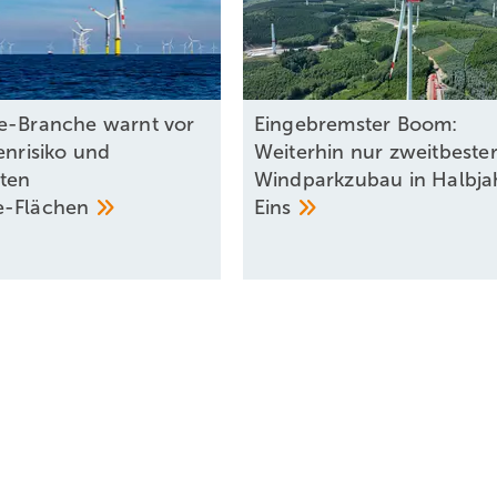
e-Branche warnt vor
Eingebremster Boom:
enrisiko und
Weiterhin nur zweitbeste
rten
Windparkzubau in Halbja
e-Flächen
Eins