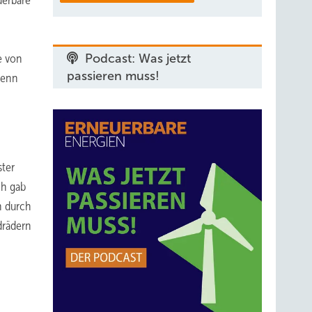
uerbare
e von
Podcast: Was jetzt
passieren muss!
wenn
ster
ch gab
n durch
drädern