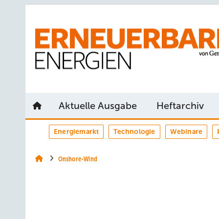
Springe
Springe
Springe
auf
auf
auf
Hauptinhalt
Hauptmenü
SiteSearch
Aktuelle Ausgabe
Heftarchiv
Energiemarkt
Technologie
Webinare
Onshore-Wind