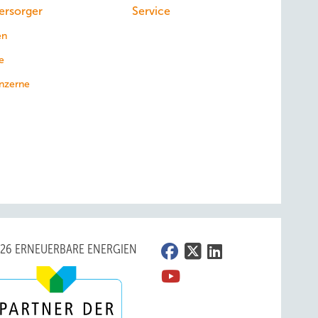
ersorger
Service
en
e
nzerne
026 ERNEUERBARE ENERGIEN