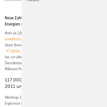
Neue Zahlen zeigen: In der Branche der Erneuerbaren
Energien sinkt die Zahl der Beschäftigten seit 2011.
Mehr als 2,8 Millionen Menschen sind in Deutschland im
Umweltschutz
tätig. Damit sind 6,4 Prozent aller Erwerbstätigen in
dieser Branche beschäftigt. Zugenommen hat die Beschäftigung laut
Zahlen
, die das Umweltbundesamt (UBA) im Juni veröffentlicht
hat, vor allem im Bereich der umweltschutzorientierten
Dienstleistungen: Hier wird nun eine Beschäftigung in Höhe von 1,58
Millionen Personen geschätzt.
117.000 Arbeitsplätze gingen zwischen
2011 und 2019 verloren
Allerdings: Diese Zahlen stammen aus dem Jahr 2017. Neuere
Ergebnisse gibt es aus der Branche der Erneuerbaren Energien und