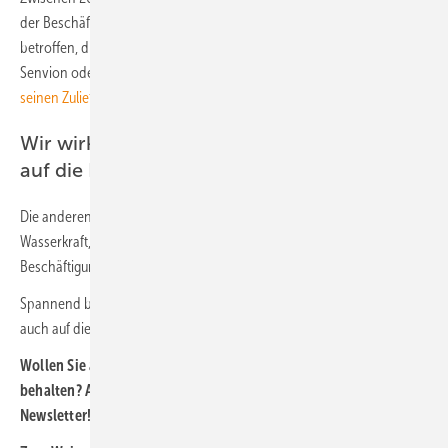
der Beschäftigung. Am stärksten war diesmal die Windenergiebranche
betroffen, die fast 60.000 Jobs verlor, etwa durch die Insolvenz von
Senvion oder Powerblades oder Stellenabbau bei
Enercon und
seinen Zulieferern
.
Wir wirkt sich die neue politische Dynamik
auf die Beschäftigung aus?
Die anderen Bereiche der erneuerbaren Energien (⁠Biomasse⁠,
Wasserkraft, Geothermie) wiesen nur geringe Veränderungen der
Beschäftigung auf.
Spannend bleibt, ob und wie sich die neue Dynamik in der Branche
auch auf die Beschäftigtenzahl niederschlägt. (kw)
Wollen Sie aktuelle Entwicklungen der Brnache im Blick
behalten? Abonnieren Sie dazu einfach unseren kostenlosen
Newsletter!
Hier
können Sie sich anmelden.