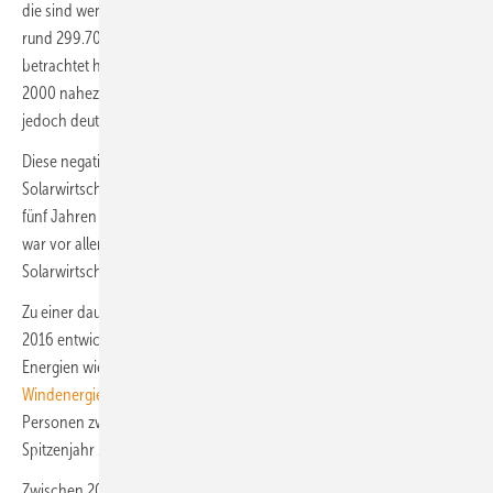
die sind weniger erfreulich: So waren im Jahr 2019 in Deutschland
rund 299.700 Personen in dieser Sparte beschäftigt. Langfristig
betrachtet hat sich damit die Anzahl der Beschäftigten gegenüber
2000 nahezu verdreifacht. Doch nach 2011 ging die Beschäftigung
jedoch deutlich zurück.
Diese negative Entwicklung war fast ausschließlich auf die
Solarwirtschaft zurückzuführen, wo die Beschäftigung innerhalb von
fünf Jahren um mehr als 111.000 Personen sank. Verantwortlich dafür
war vor allem der starke Rückgang im wichtigsten Teilbereich der
Solarwirtschaft, der Photovoltaik- Stichwort Strompreisbremse.
Zu einer dauerhaften Erholung kam es bislang nicht: Nur von 2015 auf
2016 entwickelte sich die Beschäftigung im Bereich erneuerbarer
Energien wieder positiv, vor allem wegen eines Anstiegs in der
Windenergiebranche
. Hier lag die Beschäftigung mit 163.000
Personen zwischenzeitlich sogar höher als in der Solarwirtschaft im
Spitzenjahr 2011.
Zwischen 2016 und 2019 kam es jedoch erneut zu einem Rückgang