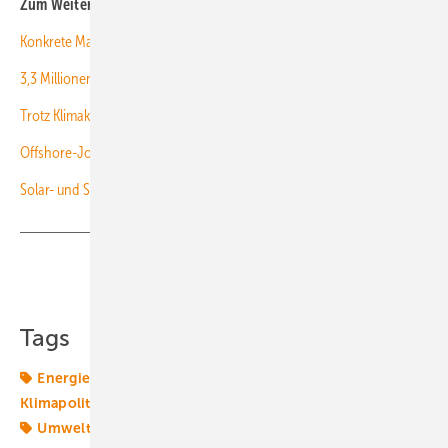
Zum Weiterlesen:
Konkrete Maßnahmen für den Ausbau Erneuerbarer gefordert
3,3 Millionen neue Jobs in der Windkraft
Trotz Klimakrise: Offshore-Windkraft wird lahmgelegt
Offshore-Jobs? Die gibt’s auch in Süddeutschland
Solar- und Speicherausbau schafft 50.000 Jobs
Teilen
Link kopieren
Tags
Energiemarkt
Energiepolitik
Energierecht
Klimapolitik
Offshore-Markt
Photovoltaik
Politik
Umweltschutz
Windenergie