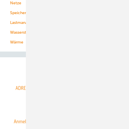
Netze
Stadtwerke
Speicher
Energiekonzerne
Lastmanagement
Wasserstoff
Wärme
Abo- & Leserservice
ADRESSBUCH der WIND- und SOLARENERGIE
AGB
Alle Inhalte chronologisch
Anmelden
Anmeldung & Registrierung
Datenschutz
E-Paper