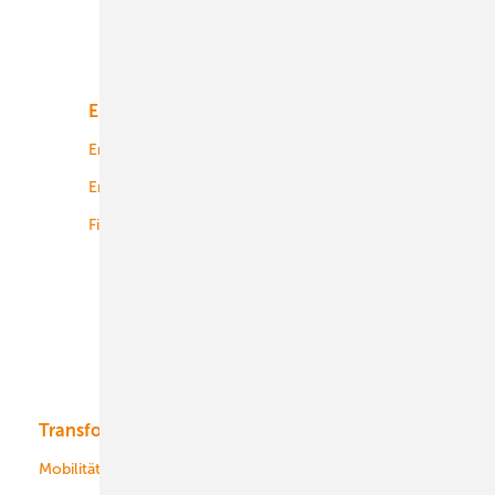
Unsere Themen
Energiemarkt
Technologie
Energierecht
Planung
Energiemärkte weltweit
Logistik
Finanzierung
Betrieb
Onshore-Wind
Offshore-Wind
Solar
Bioenergie
Transformation
Energieversorger
Service
Mobilität
Kommunen