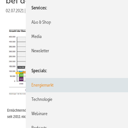
bei den Erneuerbaren
Services
02.07.2021
|
Druckvorschau
Abo & Shop
Media
Newsletter
Specials
Energiemarkt
Technologie
Umweltbundesamt
Ernüchternd: Der Arbeitsmarkt in der Erneuerbaren-Branche konnte sich
Webinare
seit 2011 nicht erholen.
Podcasts