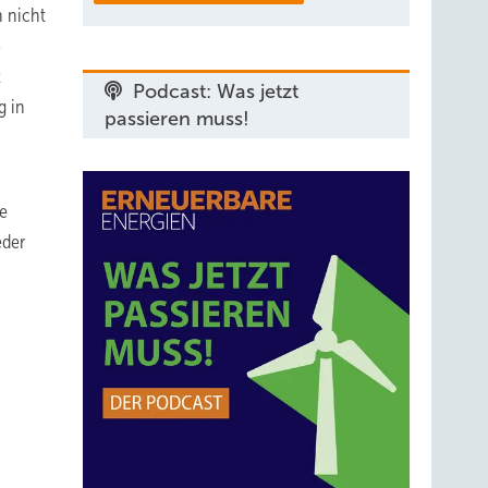
 nicht
o
t
Podcast: Was jetzt
g in
passieren muss!
ie
eder