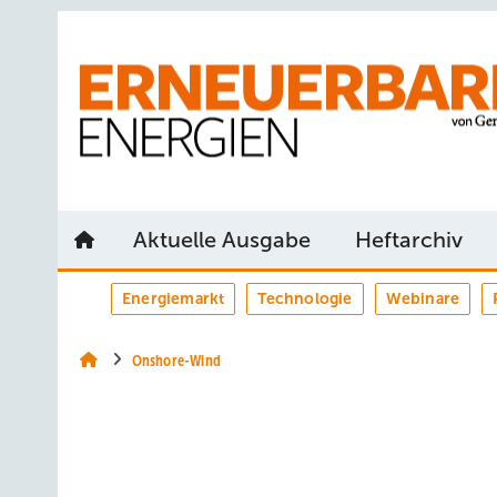
Springe
Springe
Springe
auf
auf
auf
Hauptinhalt
Hauptmenü
SiteSearch
Aktuelle Ausgabe
Heftarchiv
Energiemarkt
Technologie
Webinare
Onshore-Wind