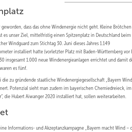
enplatz
r geworden, dass das ohne Windenergie nicht geht. Kleine Brötchen
t es unser Ziel, mittelfristig einen Spitzenplatz in Deutschland bei
scher Windguard zum Stichtag 30. Juni dieses Jahres 1.149
ter installiert hatte (vorletzter Platz mit Baden-Württemberg vor B
is 2030 insgesamt 1.000 neue Windenergieanlagen errichtet und damit d
waren es fünf.
i die zu gründende staatliche Windenergiegesellschaft „Bayern Wind“
mmert. Potenzial sieht man zudem im bayerischen Chemiedreieck, im
die Hubert Aiwanger 2020 installiert hat, sollen weiterarbeiten.
et
eine Informations- und Akzeptanzkampagne „Bayern macht Wind – 