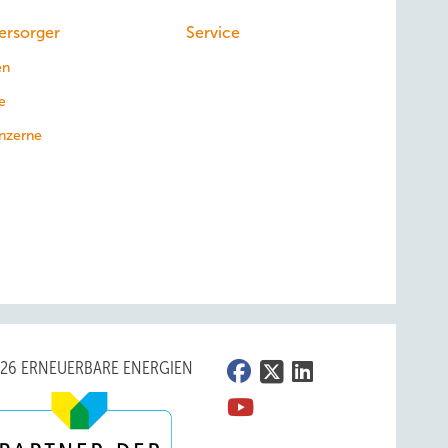
ersorger
Service
en
e
nzerne
026 ERNEUERBARE ENERGIEN