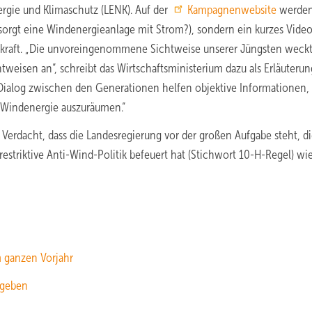
ergie und Klimaschutz (LENK). Auf der
Kampagnenwebsite
werden
rsorgt eine Windenergieanlage mit Strom?), sondern ein kurzes Vide
ndkraft. „Die unvoreingenommene Sichtweise unserer Jüngsten weck
eisen an“, schreibt das Wirtschaftsministerium dazu als Erläuterun
Dialog zwischen den Generationen helfen objektive Informationen,
 Windenergie auszuräumen.“
r Verdacht, dass die Landesregierung vor der großen Aufgabe steht, d
restriktive Anti-Wind-Politik befeuert hat (Stichwort 10-H-Regel) wi
m ganzen Vorjahr
rgeben