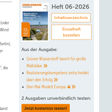
Heft 06-2026
Inhaltsverzeichnis
 (oder
Einzelheft
m Wind
bestellen
erlin),
Aus der Ausgabe:
er
Grüner Wasserstoff bereit für große
Maßstäbe
, die
Realisierungskompetenz entscheidet
über den
Erfolg
Drei Mal Modell
Europa
2 Ausgaben unverbindlich testen:
damit
Jetzt kostenlos testen!