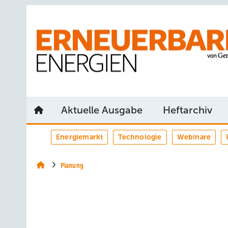
Springe
Springe
Springe
auf
auf
auf
Hauptinhalt
Hauptmenü
SiteSearch
Aktuelle Ausgabe
Heftarchiv
Energiemarkt
Technologie
Webinare
Planung