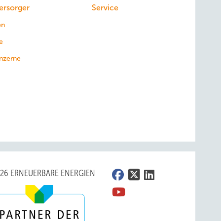
ersorger
Service
en
e
nzerne
026 ERNEUERBARE ENERGIEN