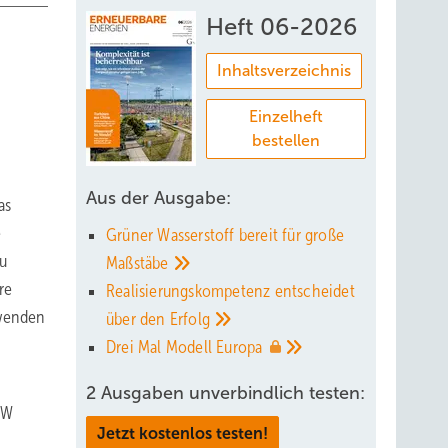
Heft 06-2026
Inhaltsverzeichnis
Einzelheft
bestellen
Aus der Ausgabe:
as
e
Grüner Wasserstoff bereit für große
u
Maßstäbe
re
Realisierungskompetenz entscheidet
rwenden
über den
Erfolg
Drei Mal Modell
Europa
2 Ausgaben unverbindlich testen:
EW
Jetzt kostenlos testen!