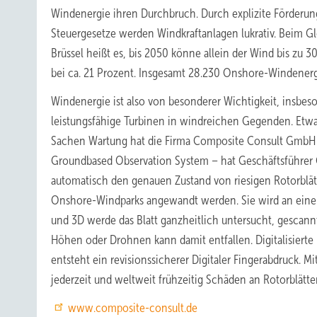
Windenergie ihren Durchbruch. Durch explizite Förderu
Steuergesetze werden Windkraftanlagen lukrativ. Beim G
Brüssel heißt es, bis 2050 könne allein der Wind bis zu 3
bei ca. 21 Prozent. Insgesamt 28.230 Onshore-Windenerg
Windenergie ist also von besonderer Wichtigkeit, insbe
leistungsfähige Turbinen in windreichen Gegenden. Etwa 
Sachen Wartung hat die Firma Composite Consult GmbH 
Groundbased Observation System – hat Geschäftsführer G
automatisch den genauen Zustand von riesigen Rotorblätt
Onshore-Windparks angewandt werden. Sie wird an einem S
und 3D werde das Blatt ganzheitlich untersucht, gescann
Höhen oder Drohnen kann damit entfallen. Digitalisier
entsteht ein revisionssicherer Digitaler Fingerabdruck
jederzeit und weltweit frühzeitig Schäden an Rotorblätt
www.composite-consult.de