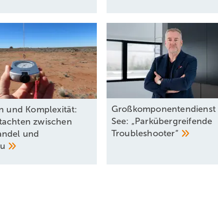
Großkomponentendienst 
on und Komplexität:
See: „Parkübergreifende
tachten zwischen
Troubleshooter“
andel und
au