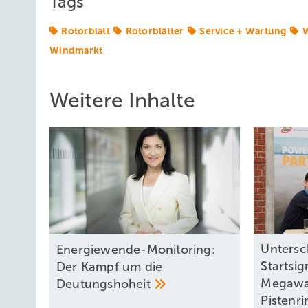
Tags
Rotorblatt
Rotorblätter
Service + Wartung
W
Windmarkt
Weitere Inhalte
Untersch
Energiewende-Monitoring:
Startsig
Der Kampf um die
Megawa
Deutungshoheit
Pistenr