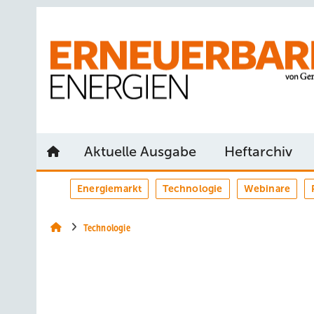
Springe
Springe
Springe
auf
auf
auf
Hauptinhalt
Hauptmenü
SiteSearch
Aktuelle Ausgabe
Heftarchiv
Energiemarkt
Technologie
Webinare
Technologie