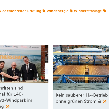
iederkehrende Prüfung
Windenergie
Windkraftanlage
riften sind
nal für 140-
Kein sauberer H
-Betrieb
2
tt-Windpark im
ohne grünen
Strom
ing