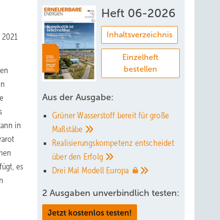
Heft 06-2026
Inhaltsverzeichnis
r 2021
Einzelheft
bestellen
den
In
Aus der Ausgabe:
e
s
Grüner Wasserstoff bereit für große
kann in
Maßstäbe
rarot
Realisierungskompetenz entscheidet
rmen
über den
Erfolg
ügt, es
Drei Mal Modell
Europa
en
2 Ausgaben unverbindlich testen:
Jetzt kostenlos testen!