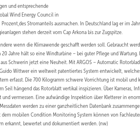
ngen und entsprechende
lobal Wind Energy Council in
0 Prozent
des Stromanteils ausmachen. In Deutschland lag er im Jah
ieanlagen stehen derzeit vom Cap Arkona bis zur Zugspitze.
sondere wenn die Klimawende geschafft werden soll. Gebraucht wer
20 Jahre hält so eine Windturbine – bei guter Pflege und Wartung. 
aus Schwerin jetzt eine Neuheit. Mit ARGOS – Automatic Rotorblad
uido Wittwer ein weltweit patentiertes System entwickelt, welche
ern erfasst. Die 700 Kilogramm schwere Vorrichtung ist mobil und 
eil hängend das Rotorblatt vertikal inspizieren. Über Kameras, Inf
t und vermessen. Eine aufwändige Inspektion über Kletterer in eno
te Messdaten werden zu einer ganzheitlichen Datenbank zusammengef
. Mit dem mobilen Condition Monitoring System können von Fachleut
ern erkannt, bewertet und dokumentiert werden. (nw)