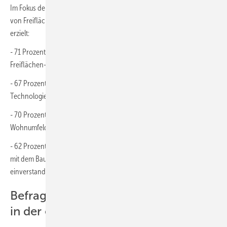
Im Fokus der Befragung lag darüber hinaus vor allem die Akzeptanz
von Freiflächen-Photovoltaik, die sehr hohe Zustimmungsraten
erzielt:
- 71 Prozent der Befragten halten die Nutzung und den Ausbau der
Freiflächen-Photovoltaik für wichtig.
- 67 Prozent befürworten den notwendigen Ausbau dieser
Technologie.
- 70 Prozent der Menschen, die bereits Freiflächen-Photovoltaik im
Wohnumfeld haben, stehen den Anlagen positiv gegenüber.
- 62 Prozent der Personen ohne Vorerfahrung wären grundsätzlich
mit dem Bau von Solaranlagen auf Freiflächen in ihrem Wohnumfeld
einverstanden.
Befragte unterschätzen Zustimmung
in der eigenen Gemeinde