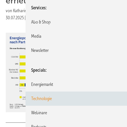
erneuerbare Energien
Services
von
Katharina Wolf
30.07.2025
|
Druckvorschau
Abo & Shop
Media
Newsletter
Specials
Energiemarkt
Technologie
Webinare
Fachagentur Wind und Solar
Podcasts