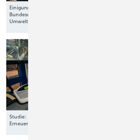
Einigung über neue Gaskraftwerke:
Bundesregierung zieht Kritik von
Umweltschützern und Energiebranche auf
sich
Studie: EU drittgrößter Arbeitsmarkt der
Erneuerbare-Energien-Wirtschaft