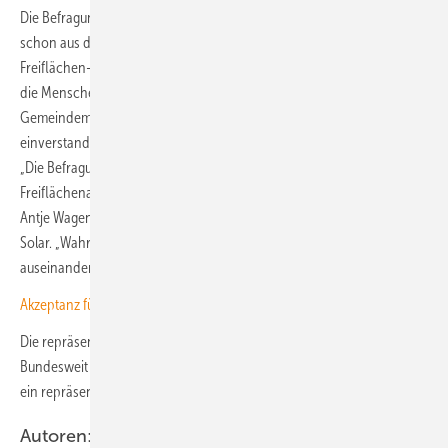
Die Befragung ergab zudem ein interessantes Phänomen, das auch
schon aus der Windenergie bekannt ist: Die Stimmung gegenüber
Freiflächen-Photovoltaik in der eigenen Gemeinde ist viel besser, als
die Menschen annehmen. So schätzen die Befragten den Anteil ihrer
Gemeindemitglieder, die nicht mit Photovoltaik-Freiflächenanlagen
einverstanden wären, auf 54 Prozent. Tatsächlich sind es 33 Prozent.
„Die Befragung zeigt, dass die Befürwortung für Photovoltaik-
Freiflächenanlagen von Menschen deutlich unterschätzt wird“, sagt
Antje Wagenknecht, Geschäftsführerin der Fachagentur Wind und
Solar. „Wahrgenommene Ablehnung und tatsächliche Meinung klaffen
auseinander.“
Akzeptanz für Windenergie bleibt hoch – in Stadt und Land
Die repräsentative Umfrage wurde im März 2025 durchgeführt.
Bundesweit wurden insgesamt 1.015 Menschen über 18 Jahre über
ein repräsentatives digitales Onlinepanel mittels Fragebogen befragt.
Autoren: