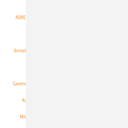
Abo- & Leserservice
ADRESSBUCH der WIND- und SOLARENERGIE
AGB
Alle Inhalte chronologisch
Anmelden
Anmeldung & Registrierung
Datenschutz
E-Paper
ERNEUERBARE ENERGIEN abonnieren
Gentner Energy Media
Gentner Verlag
Impressum
Karriere bei Gentner
Team
Mediaservice
Mitgliedschaften und Engagement
Newsletter