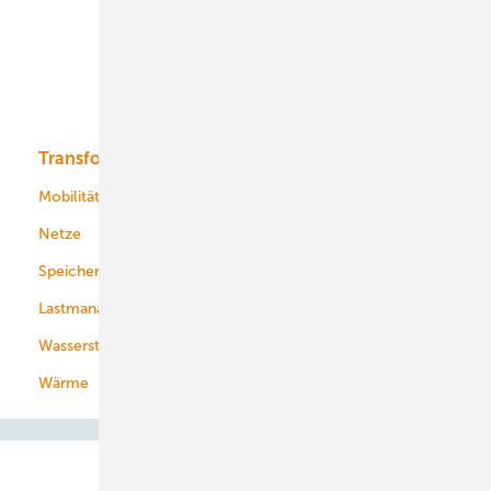
Offshore-Wind
Solar
Bioenergie
Transformation
Energieversorger
Service
Mobilität
Kommunen
Netze
Stadtwerke
Speicher
Energiekonzerne
Lastmanagement
Wasserstoff
Wärme