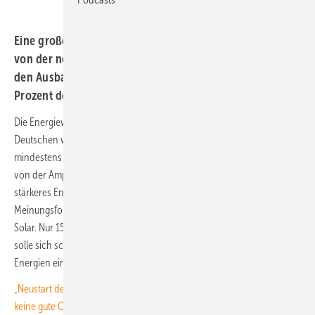
Eine große Mehrheit der Befragten erwartet unabhängig
von der neuen Bundesregierung mehr Engagement für
den Ausbau der Erneuerbaren Energien – auch 61
Prozent der CDU/CSU-Anhänger.
Die Energiewende bleibt den Deutschen wichtig: 83 Prozent der
Deutschen wünschen sich von der neuen Bundesregierung
mindestens so viel Einsatz für den Ausbau erneuerbarer Energien wie
von der Ampelkoalition. Mehr als die Hälfte wünscht sich sogar ein
stärkeres Engagement. Das ergab eine repräsentative Umfrage des
Meinungsforschungsinstituts im Auftrag der Fachagentur Wind und
Solar. Nur 15 Prozent geben demnach an, die neue Bundesregierung
solle sich schwächer als bislang für den Ausbau der erneuerbaren
Energien einsetzen.
„Neustart der Energiewende“: Das Schreddern der Ausbauziele ist
keine gute Option