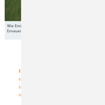
Wie Emilia-Romagna und RWE in Italien nun den
Erneuerbaren-Ausbau
anpacken
Unsere Themen
Energiemarkt
Technologie
Energierecht
Planung
Energiemärkte weltweit
Logistik
Finanzierung
Betrieb
Onshore-Wind