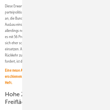
Diese Erwartung ist zudem (fast) unabhängig von der
parteipolitischen Präferenz. So gaben 61 Prozent der Unionswähler
an, die Bundesregierung solle sich deutlich oder eher stärker für den
Ausbau einsetzen. Bei SPD-Anhängern liegt der Anteil mit 86 Prozent
allerdings nochmals deutlich höher. Lediglich unter AfD-Wählern gab
es mit 56 Prozent eine Mehrheit für die Meinung, die Regierung solle
sich eher schwächer oder deutlich schwächer für den Ausbau
einsetzen. Angesichts des Wahlprogramms der AfD, das eine
Rückkehr zu Kohle, Gas und Kernenergie sowie ein Ende des EEG
fordert, ist dies eine überraschend knappe Mehrheit.
Eine neue Ausgabe unseres Print-Magazins ist gerade
erschienen. Hier die Inhalte und der Weg zu einem kostenlosen
Heft.
Hohe Zustimmungswerte für
Freiflächen-PV