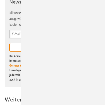
Newsletter!
Mit unserem Newsletter erhalten Sie regelmäßig von uns
ausgewählte Informationen und Neuigkeiten, gebündelt und
kostenlos direkt ins Postfach.
Bei Anmeldung zu diesem Newsletter bin ich damit einverstanden, über
interessante Verlags- und Online-Angebote
der Marken der Alfons W.
Gentner Verlag GmbH & Co. KG
informiert zu werden. Diese
Einwilligung kann ich jederzeit widerrufen und eine Abmeldung ist
jederzeit möglich. Informationen zum Umgang mit Daten finden Sie
auch in unserer
Datenschutzerklärung
.
Weitere Inhalte