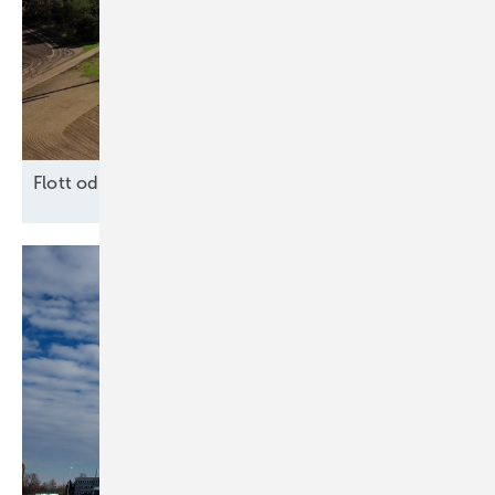
F lott oder
Schrott?