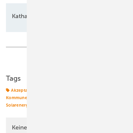
Katharina Wolf
Teilen
Link kopieren
Tags
Akzeptanz
Bundespolitik
Erneuerbare in
Kommunen
Freiflächen
Photovoltaik
Solar
Solarenergie
Keine Zeit? Kein Problem mit dem ERE