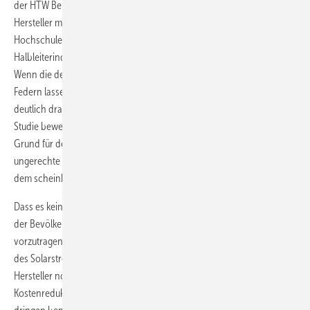
der HTW Berlin über die Zukunft des Solarmarktes aus Sicht deutscher
Hersteller mutet dieses Entgegenkommen des BSW seltsam an. Die
Hochschule für Technik und Wirtschaft hatte angemahnt, dass die
Halbleiterindustrie wenig Rücksicht auf die deutschen Belange nehme.
Wenn die deutschen Hersteller jetzt auch noch im Heimatmarkt
Federn lassen müssen, könnte die Konsolidierung des Marktes
deutlich drastischere Züge annehmen als das die Berliner Autoren der
Studie bewerteten. Dann ist nicht mehr nur der Preisdruck aus Asien
Grund für den Rückgang der Absatzzahlen sondern eben auch der
ungerechte Wettbewerb des geförderten Solarstromes gegenüber
dem scheinbar ungeförderten Atomstrom.
Dass es kein großes Agendasetting der Branchenverbände gibt, um in
der Bevölkerung diesen Mißstand in der Argumentation transparent
vorzutragen, ist seltsam. Diese logische Schieflage in der Bewertung
des Solarstroms wird sicherlich den Druck auf die deutschen
Hersteller noch erhöhen, die wegbrechenden Umsätze durch
Kostenreduktion aufzufangen. Dass dies auch bei F amp;E, also den