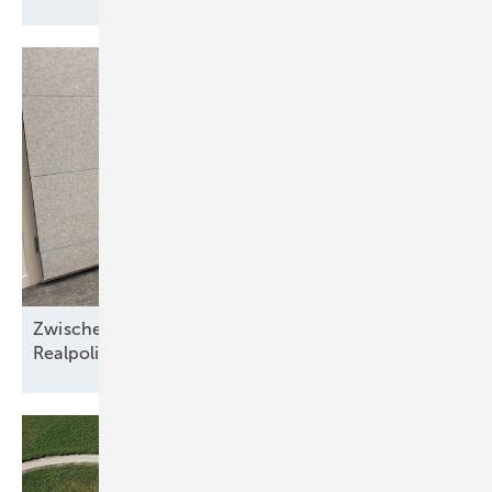
Zwischen Nordseewind und Berliner
Realpolitik