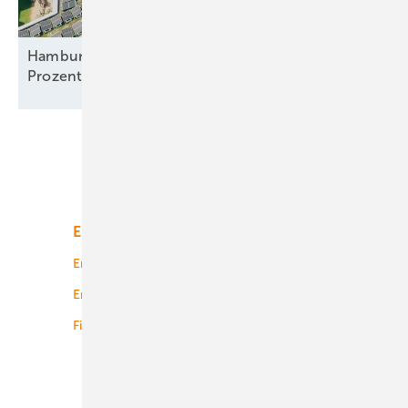
Hamburger Mieter bekommen Solarstrom für 23
Prozent unter
Grundversorgertarif
Unsere Themen
Energiemarkt
Technologie
Energierecht
Planung
Energiemärkte weltweit
Logistik
Finanzierung
Betrieb
Onshore-Wind
Offshore-Wind