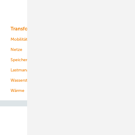
Solar
Bioenergie
Transformation
Energieversorger
Service
Mobilität
Kommunen
Netze
Stadtwerke
Speicher
Energiekonzerne
Lastmanagement
Wasserstoff
Wärme
Abo- & Leserservice