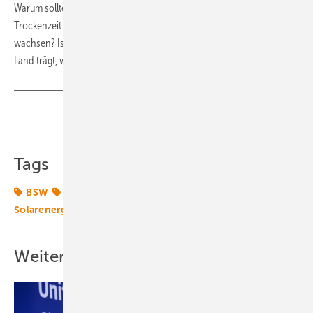
Warum sollte man diesen etwas wuchernden Trieb in einer
Trockenzeit so stark beschneiden, dass gar keine Blätter mehr
wachsen? Ist es wirklich ausgemacht, dass die Autoindustrie dieses
Land trägt, wenn das Öl 200 Dollar je Barrel kostet? (jw)
Teilen
Link kopieren
Tags
BSW
Förderung
Photovoltaik
Solar
Solarenergie
Solarstrom
Solartechnik
Zubau
Weitere Inhalte