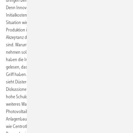
dringen benötigten Innovationen stattfinden wird, ist offensichtlich.
Denn Innovation sind langfristige Investitionen, die nur bei hohen
Initialkosten langfristig den Umsatz sichern. Angesichts der aktuellen
Situation wird es stattdessen im besten Fall einfach ein Auslagern der
Produktion in Billiglohnländer geben. Das schadet langfristig der
Akzeptanz der Solarmodule, die dann nicht mehr
Made in Germany
sind. Warum der Kunden dann nicht gleich Solarpaneele aus China
nehmen sollte, wird schwer vermittelbar sein. Denn spätestens jetzt
haben die Interessenten in der HTW/Wirtschaftswoche-Studie
gelesen, dass LDK, Suntech und Yingli Solar ihre Qualitätsprobleme im
Griff haben. Wolfgang Hummel von der HTW, der Leiter der Studie
sieht Düsteres am Horizont aufziehen, auch und gerade wegen der
Diskussionen um eine weitere Reduktion. Denn aus seiner Sicht ließen
hohe Schulden und wenig Finanzkraft sehr wenig Spielraum für ein
weiteres Wachstum oder gar eine Expansion ins Ausland. Dem
Photovoltaik-Hersteller Solarworld und den deutschen
Anlagenbauern, die sich auf die Fertigungsstraßen spezialisiert hätten
wie Centrotherm Photovoltaics, Manz Automation oder Roth amp;