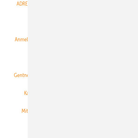
ADRESSBUCH der WIND- und SOLARENERGIE
AGB
Alle Inhalte chronologisch
Anmelden
Anmeldung & Registrierung
Datenschutz
E-Paper
ERNEUERBARE ENERGIEN abonnieren
Gentner Energy Media
Gentner Verlag
Impressum
Karriere bei Gentner
Team
Mediaservice
Mitgliedschaften und Engagement
Newsletter
Privacy Manager
RSS-Feed