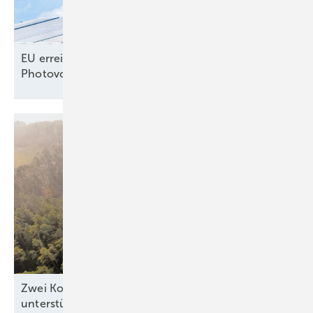
EU erreicht selbst gestecktes Ausbauziel für
Photovoltaik –
noch
Zwei Kommunen zeigen, wie Windkraft die Region
unterstützen
kann