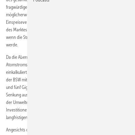
fragwürdigen Annahmen von Bareiß vorzugehen, einigten sich nun
möglicherweise das BMU und der BSW-Solar auf die Reduzierung der
Einspeisevergütungen mit der Begründung, dass damit die Deckelung
des Marktes vom Tisch sei und die Akzeptanz bei den Bürgern steige,
wenn die Strompreisumlage auf 2 Cent für Solarstrom begrenzt
werde.
Da die Abermilliarden, die der Steuerzahler für die Endlagerung des
Atomstroms zahlte, zahlt und zahlen wird, nicht in den Strompreis
einkalkuliert werden müssen, bleibt also alles beim Alten. So kommt
der BSW mit seinem Wunsch nach einem Zielkorridor zwischen drei
und fünf Gigawatt der CDU entgegen und schlägt vor, einfach die
Senkung aus 2012 vorzuziehen. Glücklicherweise erkennt wenigstens
der Umweltexperte der FDP Michael Kauch, dass auch der Schutz der
Investitionen in Solarenergie beachtet werden müsse, und solche
langfristigen Geldanlagen planbar blieben.
Angesichts der gestern in der Wirtschaftswoche vorgestellten Studie