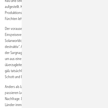
Rau und seien im Wettbewerb mit der asiatischen Konkurrenz gut
aufgestellt. Kunststück, denn sie liefern eben jenen Asiaten die
Produktionslinien, mit denen diese wiederum den Europäern das
Fürchten lehren.
Der vorauseilende Gehorsam des BSW in punkto Senkung der
Einspeisevergütung ist aus dieser Perspektive unglücklich.
Solarworldchef Frank Asbeck wird deutlich: "Das wäre dumm und
destruktiv“. Aus Sicht der Entwicklung des gesamten Marktes könnte es
der Sargnagel sein, denn die deutsche Solar-Branche noch brauchte,
um aus einer schwierigen Konsolidierungsphase in eine letale Phase
überzugleiten. Dann hätten die Bedenkenträger recht behalten und es
gäb tatsächlich nur noch zwei oder drei deutsche Firmen (Soarlworld,
Schott und Bosch).
Anders als beim Untergang der deutschen Stahlindustrie würde das
passieren bei gleichzeitig exponentiellem Anstieg der weltweiten
Nachfrage. Deutschland war anders als viele anderen europäischen
Länder immer deswegen stark, weil es eine gesunde Industrie hatte.