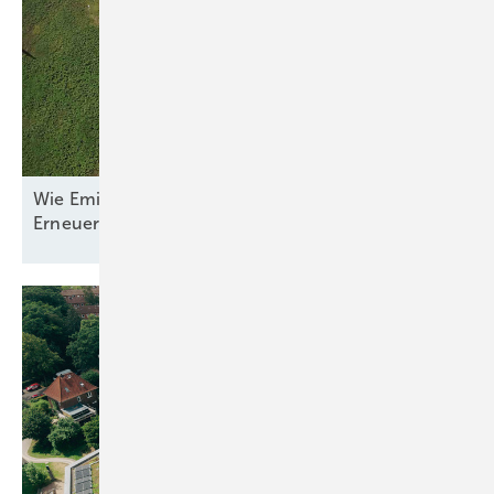
Wie Emilia-Romagna und RWE in Italien nun den
Erneuerbaren-Ausbau
anpacken