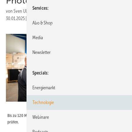
Photovoltaikmodule
Services
von
Sven Ullrich
30.01.2025
|
Druckvorschau
Abo & Shop
Media
Newsletter
Specials
Energiemarkt
Technologie
Secondsol
Bis zu 120 Module können die Mitarbeiter von Secondsol pro Stunde
Webinare
prüfen.
Podcasts