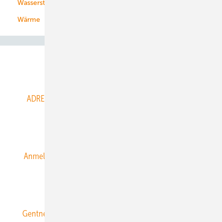
Wasserstoff
Wärme
Abo- & Leserservice
ADRESSBUCH der WIND- und SOLARENERGIE
AGB
Alle Inhalte chronologisch
Anmelden
Anmeldung & Registrierung
Datenschutz
E-Paper
ERNEUERBARE ENERGIEN abonnieren
Gentner Energy Media
Gentner Verlag
Impressum