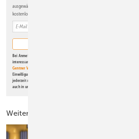
ausgewählte Informationen und Neuigkeiten, gebündelt und
kostenlos direkt ins Postfach.
Bei Anmeldung zu diesem Newsletter bin ich damit einverstanden, über
interessante Verlags- und Online-Angebote
der Marken der Alfons W.
Gentner Verlag GmbH & Co. KG
informiert zu werden. Diese
Einwilligung kann ich jederzeit widerrufen und eine Abmeldung ist
jederzeit möglich. Informationen zum Umgang mit Daten finden Sie
auch in unserer
Datenschutzerklärung
.
Weitere Inhalte