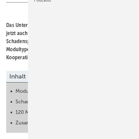
Das Unternehmen im thüringischen Meiningen bietet
jetzt auch Wareneingangsprüfungen und
Schadensprüfung für alle gängigen Modulgrößen und
Modultypen an. Weiterführende Tests sind über eine
Kooperation mit dem Fraunhofer CSP möglich.
Inhalt
Modulqualität lässt zu Wünschen übrig
Schadensprüfung für Versicherungen
120 Module pro Stunde messen
Zusammenarbeit mit dem Fraunhofer CSP