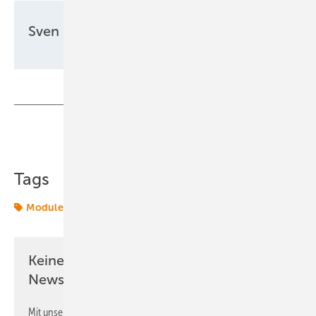
Sven Ullrich
Teilen
Link kopieren
Tags
Module
Secondsol
Solar
Solarmodule
Keine Zeit? Kein Problem mit dem ERE
Newsletter!
Mit unserem Newsletter erhalten Sie regelmäßig von uns