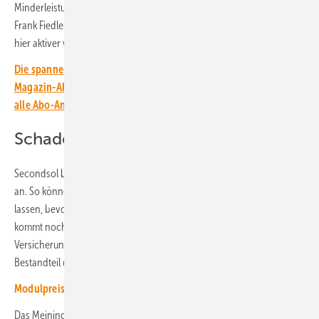
Minderleistung von bis zu 5 Prozent von den Modulen“, berichtet
Frank Fiedler aus der Testpraxis. „Es ist wichtig, dass wir als Branche
hier aktiver werden und genauer hinschauen.“
Die spannendsten Artikel, Grafiken und Dossiers erhalten unsere
Magazin-Abonnent:innen. Sie haben noch kein Abo? Jetzt über
alle Abo-Angebote informieren und Wissensvorsprung sichern.
Schadensprüfung für Versicherungen
Secondsol bietet die Modultests aber auch als Dienstleistung für Dritte
an. So können etwa Planer oder Großhändler ihre Module prüfen
lassen, bevor sie diese verbauen oder an ihre Kunden ausliefern. Dazu
kommt noch die Möglichkeit der Schadensprüfung für
Versicherungen und Installateure, die inzwischen ein fester
Bestandteil der täglichen Prüfroutine geworden ist.
Modulpreise stabilisieren sich
Das Meininger Unternehmen versteht sich dabei als Ergänzung zu