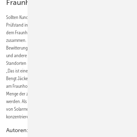
Fraunhofer CSP
Sollten Kunden weiterführende Tests benötigen, die mit dem
Prüfstand in Meiningen nicht realisierbar sind, arbeitet Secondsol mit
dem Fraunhofer-Center für Silizium-Photovoltaik (CSP) in Halle/Saale
zusammen. Dadurch können die Meininger auch Peeltests,
Bewitterungs- und beschleunigte Alterungstests für die Solarmodule
und andere Komponenten vermitteln. Die Logistik zwischen den
Standorten übernimmt Secondsol über den eigenen Werkverkehr.
„Das ist eine sinnvolle Kooperation für beide Unternehmen“, findet
Bengt Jäckel, Gruppenleiter PV-Module, Komponenten und Fertigung
am Fraunhofer CSP. „Durch das Secondsol-Testcenter kann die
Menge der zu prüfenden Module schnell und kostengünstig erhöht
werden. Als Forschungsinstitut können wir uns so auf die Bewertung
von Solarmodulen in Bezug auf alle Zuverlässigkeitsaspekte
konzentrieren“, beschreibt er die Arbeitsteilung.
Autoren: