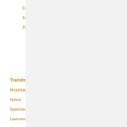
Energierecht
Planung
Energiemärkte weltweit
Logistik
Finanzierung
Betrieb
Onshore-Wind
Offshore-Wind
Solar
Bioenergie
Transformation
Energieversorger
Service
Mobilität
Kommunen
Netze
Stadtwerke
Speicher
Energiekonzerne
Lastmanagement