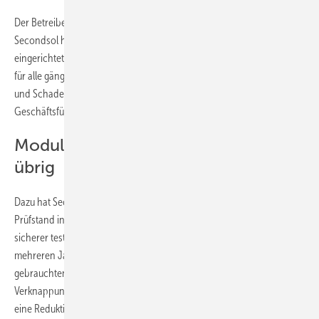
Der Betreiber des Onlinemarktplatzes für Solarkomponenten
Secondsol hat 2015 ein mobiles Testcenter für Photovoltaikmodule
eingerichtet. „Jetzt sind wir hier am Standort in Meiningen in der Lage,
für alle gängigen Modulgrößen und -typen Wareneingangsprüfungen
und Schadensprüfung durchzuführen“, sagt Frank Fiedler,
Geschäftsführer von Secondsol.
Modulqualität lässt zu Wünschen
übrig
Dazu hat Secondsol im thüringischen Meinigen in einen neuen
Prüfstand investiert, um die Qualität der Module für die Kunden noch
sicherer testen zu können. Denn Secondsol testet schon seit
mehreren Jahren selbst seinen eigenen Wareneingang an
gebrauchten und neuen Modulen. „Vor allem in den Zeiten der
Verknappung von Produkten oder des starken Preisverfalls sehen wir
eine Reduktion der Modulqualität und häufig auch eine direkte