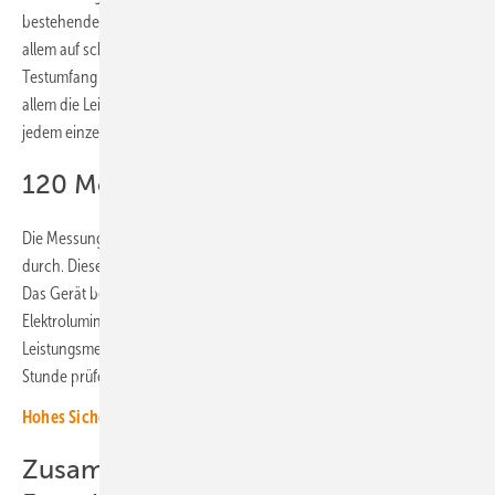
bestehenden akkreditierten Laboren. Die Thüringer setzen dabei vor
allem auf schnelle Bearbeitungszeiten und attraktive Preise. Zum
Testumfang der Einrichtung gehören neben der visuellen Prüfung vor
allem die Leistungsmessung und die Elektrolumineszenzprüfung. Zu
jedem einzelnen Test wird ein entsprechender Prüfbericht erstellt.
120 Module pro Stunde messen
Die Messungen führt Secondsol mit einem Modultester von MBJ
durch. Dieser kann an alle gängigen Modulgrößen angepasst werden.
Das Gerät besteht aus einem hochauflösenden
Elektrolumineszenzsystem und einem LED-Sonnensimulator für die
Leistungsmessung. Mit ihm kann Secondsol bis zu 120 Module pro
Stunde prüfen.
Hohes Sicherheitsbedürfnis - komplexe Finanzierung
Zusammenarbeit mit dem