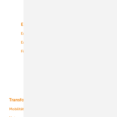
Unsere Themen
Energiemarkt
Technologie
Energierecht
Planung
Energiemärkte weltweit
Logistik
Finanzierung
Betrieb
Onshore-Wind
Offshore-Wind
Solar
Bioenergie
Transformation
Energieversorger
Service
Mobilität
Kommunen