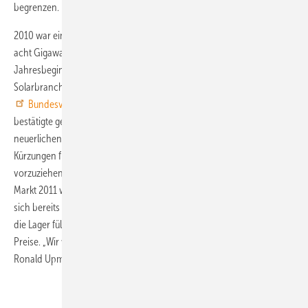
begrenzen.
2010 war ein erfolgreiches Jahr für die Photovoltaik. Mit sieben bis
acht Gigawatt wurde deutlich mehr Solarleistung installiert als zu
Jahresbeginn erwartet. Vor diesem Hintergrund zeigt sich die
Solarbranche kompromissbereit. Carsten Körnig, Geschäftsführer des
Bundesverbandes der deutschen Solarwirtschaft
(BSW-Solar)
bestätigte gegenüber der Nachrichtenagentur Reuters den
neuerlichen Angriff auf das EEG: „Es gibt Überlegungen, die geplanten
Kürzungen für 2012 zum Teil auf beispielsweise Mitte nächsten Jahres
vorzuziehen, sollte der Zubau noch mal stärker anziehen“. Ob sich der
Markt 2011 wirklich so entwickelt, bleibt aber abzuwarten. Es zeichnet
sich bereits ab, dass das erste Quartal sehr schwach beginnt und sich
die Lager füllen. Denn die Kunden hoffen auf weiterhin sinkende
Preise. „Wir warten erst einmal die aktuelle Entwicklung ab“, sagt auch
Ronald Upmann von der Presseabteilung des BSW-Solar.