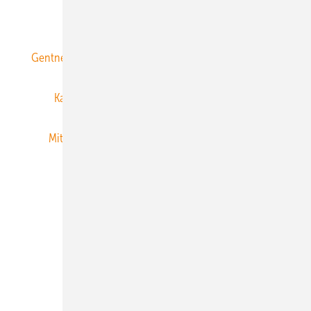
ERNEUERBARE ENERGIEN abonnieren
Gentner Energy Media
Gentner Verlag
Impressum
Karriere bei Gentner
Team
Mediaservice
Mitgliedschaften und Engagement
Newsletter
Privacy Manager
RSS-Feed
Veranstaltungen / Webinare
© 2026 ERNEUERBARE ENERGIEN