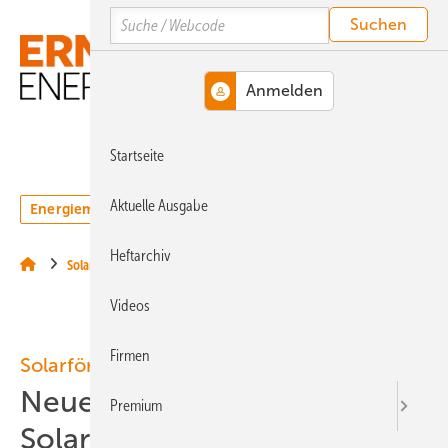
Springe
Springe
Springe
Search
auf
auf
auf
Hauptinhalt
Hauptmenü
SiteSearch
MENÜ
Startseite
Aktuelle Ausgabe
Energiemarkt
Technologie
Webinare
Podcasts
Heftarchiv
Solar
Videos
Firmen
Solarförderung
Neue Debatte um
Premium
Solarförderung