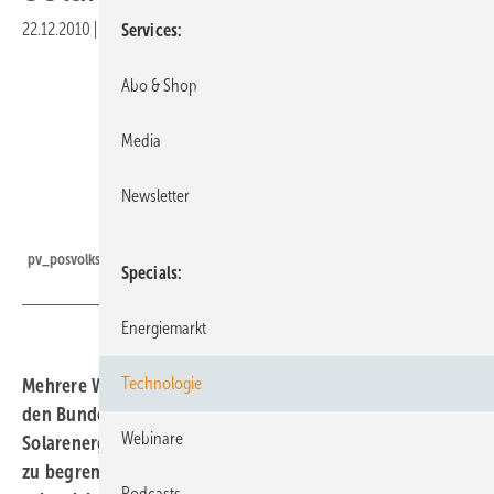
22.12.2010
|
Druckvorschau
Services
Abo & Shop
Media
Newsletter
Grafik: BSW-Solar
pv_posvolkswbilanz_111110
Specials
Energiemarkt
Technologie
Mehrere Wissenschaftler haben sich in einem Appell an
den Bundestag gewandt, um die Förderung der
Webinare
Solarenergie zu senken und den Ausbau der Photovoltaik
zu begrenzen. Die Solarbranche lehnt eine Deckelung ab,
Podcasts