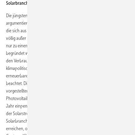
Solarbranche hält an Roadmap fest
Die jüngsten Forderungen von einigen Wissenschaftlern
argumentieren ausschließlich mit den Belastungen für die Haushalte,
die sich aus dem Erneuerbare-Energien-Gesetz ergeben. Sie lassen
völlig außer Acht, dass die jüngst erfolgte Preisanhebung beim Strom
nur zu einem Drittel durch den Ausbau der erneuerbaren Energien
begründet war. Die Stromkonzerne haben die Gelegenheit genutzt,
den Verbrauchern tief in die Tasche zu greifen. Auch die
klimapolitische Notwendigkeit zum schnellen Ausbau der
erneuerbaren Energien haben die Autoren in ihren Appell nicht
beachtet. Die Solarbranche hält an ihrer im Herbst dieses Jahres
vorgestellten Roadmap fest. Demnach soll sich der Zubau in der
Photovoltaik in Deutschland ab 2012 auf drei bis fünf Gigawatt pro
Jahr einpendeln. Außerdem begrüßt sie eine dynamische Anpassung
der Solarstromförderung an den Markt. Insgesamt kann die
Solarbranche ihre Ziele und die Klimaziele der Bundesregierung
erreichen, ohne die Belastungen für die Haushalte mit mehr als zwei