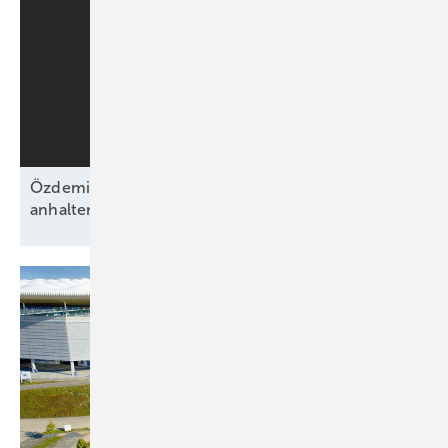
Özdemirs schwarz-grünes Bündnis beschließt
anhaltende Energiewende ohne
Fahrplan