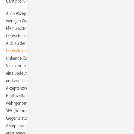
Cent pro Kilowattstunde überzustrapazieren.
Auch Akzeptanzprobleme sieht die Solarbranche nicht. Erst vor
wenigen Wochen hatte eine repräsentative Umfrage des
Meinungsforschungsinstitutes Emnid ergeben, dass drei Viertel der
Deutschen durchaus bereit sind, die Anschubfinanzierung für den
Ausbau der Photovoltaik zu tragen. Der
Solarenergie-Förderverein
Deutschland
(SFV) in Aachen betont, dass Akzeptanz nicht über
sinkende Kosten für jeden einzelnen Stromkunden hergestellt wird.
Vielmehr müsse man verstärkt kommunizieren, dass die Photovoltaik
eine bedeutende Rolle bei der Energieerzeugung allgemein spielt –
und vor allem bei bezahlbaren Preise in der Zukunft. „Ein
Akzeptanzverlust ist nur dann zu befürchten, wenn der Zubau der
Photovoltaik als energiewirtschaftlich unbedeutende Maßnahme
wahrgenommen würde“, heißt es in einer aktuellen Stellungnahme des
SFV. „Wenn die Stromkunden nicht erkennen, dass ihnen dafür eine
Gegenleistung geboten wird. Deswegen ist es aus Gründen der
Akzeptanz sehr wichtig, die Fortschritte beim Ausbau der Photovoltaik
aufzuzeigen.“ (Sven Ullrich)