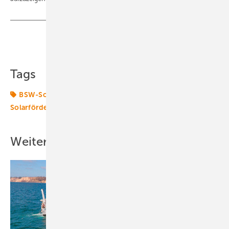
Teilen
Link kopieren
Tags
BSW-Solar
Förderung
Photovoltaik
Solar
Solarförderung
Solartechnik
Weitere Inhalte