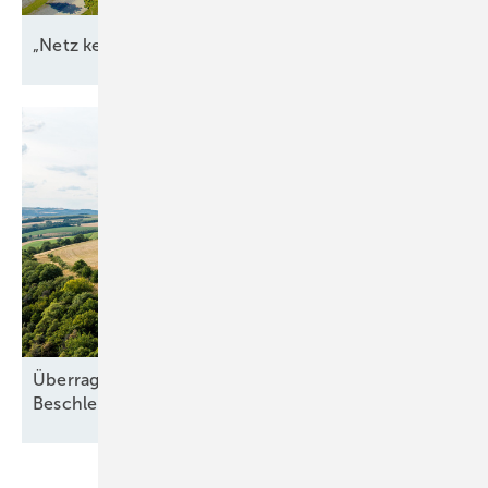
„Netz kein Engpass
mehr“
Überragendes öffentliches Interesse:
Beschleunigung ohne
Freifahrtschein