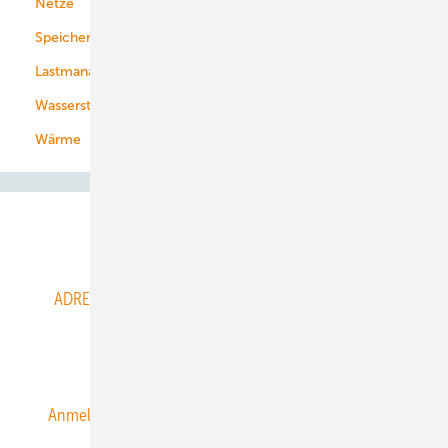
Netze
Stadtwerke
Speicher
Energiekonzerne
Lastmanagement
Wasserstoff
Wärme
Abo- & Leserservice
ADRESSBUCH der WIND- und SOLARENERGIE
AGB
Alle Inhalte chronologisch
Anmelden
Anmeldung & Registrierung
Datenschutz
E-Paper