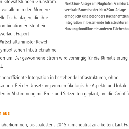
nen Kilowattstunden Grünstrom.
Next2Sun-Anlage am Flughafen Frankfurt.
 vor allem in den Morgen-
vertikale Bauweise der Next2Sun-Anlage
ermöglicht eine besonders flächeneffizien
le Dachanlagen, die ihre
Integration in bestehende Infrastrukture
 Kombination entsteht ein
Nutzungskonflikte mit anderen Flächenbe
erlauf. Fraport-
Wirtschaftsminister Kaweh
r symbolischen Inbetriebnahme
tion um. Der gewonnene Strom wird vorrangig für die Klimatisierung 
t.
cheneffiziente Integration in bestehende Infrastrukturen, ohne
rsachen. Bei der Umsetzung wurden ökologische Aspekte und lokale
den in Abstimmung mit Brut- und Setzzeiten geplant, um die Grünfl
n aus
 näherkommen, bis spätestens 2045 klimaneutral zu arbeiten. Laut Fr