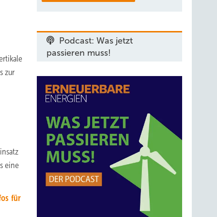
Podcast: Was jetzt
passieren muss!
rtikale
s zur
insatz
s eine
os für