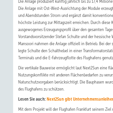
Die Anlage produziert künftig jährlich bis zu 17,4 Millio
Die Anlage mit Ost-West-Ausrichtung der Module erzeugt
und Abendstunden Strom und ergänzt damit konventionel
höchste Leistung zur Mittagszeit erreichen. Durch diese
ausgewogenes Erzeugungsprofil über den gesamten Tagesv
Vorstandsvorsitzender Stefan Schulte und der hessische 
Mansoori nahmen die Anlage offiziell in Betrieb. Bei de
legte Schulte den Schalthebel in einer Transformatorsta
Terminals und die E-Fahrzeugflotte des Flughafens genutz
Die vertikale Bauweise ermöglicht laut Next2Sun eine flä
Nutzungskonflikte mit anderen Flächenbedarfen zu veru
Naturschutzvorgaben berücksichtigt. Die Bauphasen wur
des Flughafens zu schützen.
Lesen Sie auch:
Next2Sun gibt Unternehmensanleihe
Mit dem Projekt will der Flughafen Frankfurt seinem Ziel