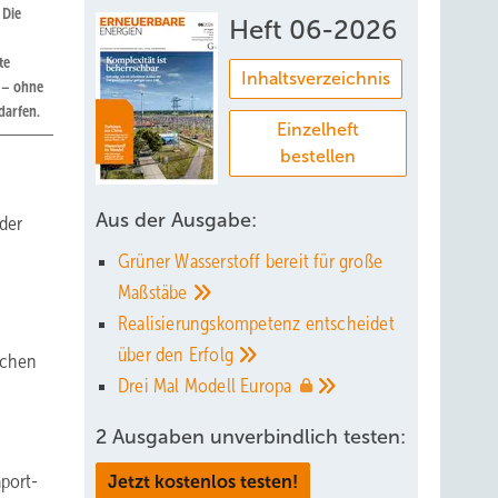
 Die
Heft 06-2026
te
Inhaltsverzeichnis
n – ohne
darfen.
Einzelheft
bestellen
Aus der Ausgabe:
der
Grüner Wasserstoff bereit für große
Maßstäbe
Realisierungskompetenz entscheidet
über den
Erfolg
ächen
Drei Mal Modell
Europa
2 Ausgaben unverbindlich testen:
aport-
Jetzt kostenlos testen!