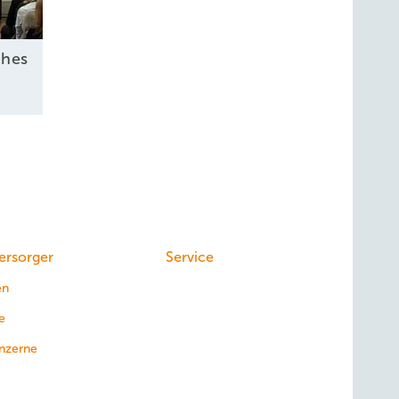
ches
ersorger
Service
en
e
nzerne