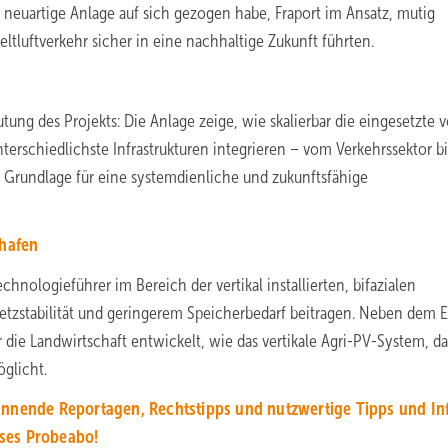
e neuartige Anlage auf sich gezogen habe, Fraport im Ansatz, mutig
luftverkehr sicher in eine nachhaltige Zukunft führten.
ng des Projekts: Die Anlage zeige, wie skalierbar die eingesetzte ve
unterschiedlichste Infrastrukturen integrieren – vom Verkehrssektor bi
e Grundlage für eine systemdienliche und zukunftsfähige
ghafen
hnologieführer im Bereich der vertikal installierten, bifazialen
Netzstabilität und geringerem Speicherbedarf beitragen. Neben dem E
 die Landwirtschaft entwickelt, wie das vertikale Agri-PV-System, da
glicht.
annende Reportagen, Rechtstipps und nutzwertige Tipps und Inf
oses Probeabo!