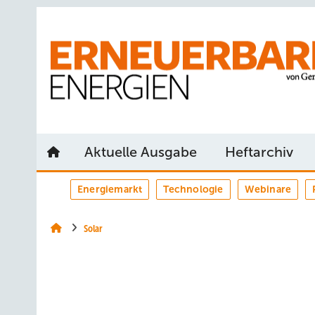
Springe
Springe
Springe
auf
auf
auf
Hauptinhalt
Hauptmenü
SiteSearch
Aktuelle Ausgabe
Heftarchiv
Energiemarkt
Technologie
Webinare
Solar