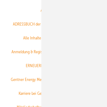
Abo- & Leserservice
ADRESSBUCH der WIND- und SOLARENERGIE
AGB
Alle Inhalte chronologisch
Anmelden
Anmeldung & Registrierung
Datenschutz
E-Paper
ERNEUERBARE ENERGIEN abonnieren
Gentner Energy Media
Gentner Verlag
Impressum
Karriere bei Gentner
Team
Mediaservice