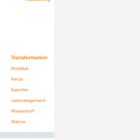
Onshore-Wind
Offshore-Wind
Solar
Bioenergie
Transformation
Energieversorger
Service
Mobilität
Kommunen
Netze
Stadtwerke
Speicher
Energiekonzerne
Lastmanagement
Wasserstoff
Wärme