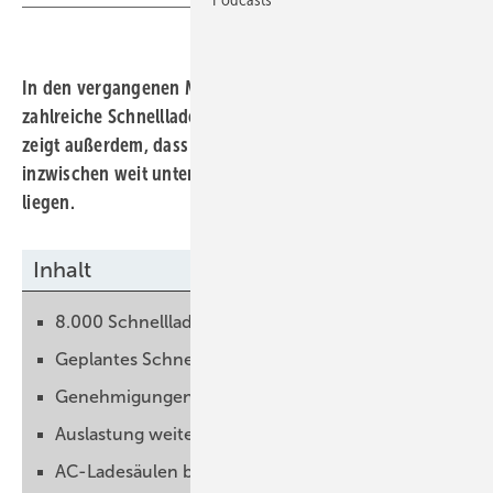
In den vergangenen Monaten wurden vor allem
zahlreiche Schnellladesäulen aufgebaut. Eine Analyse
zeigt außerdem, dass die Kosten für das Laden
inzwischen weit unter denen für Benzin und Diesel
liegen.
Inhalt
8.000 Schnellladepunkte aufgebaut
Geplantes Schnellladenetz ist fast fertig
Genehmigungen vereinfachen
Auslastung weiterhin niedrig
AC-Ladesäulen besser ausgelastet