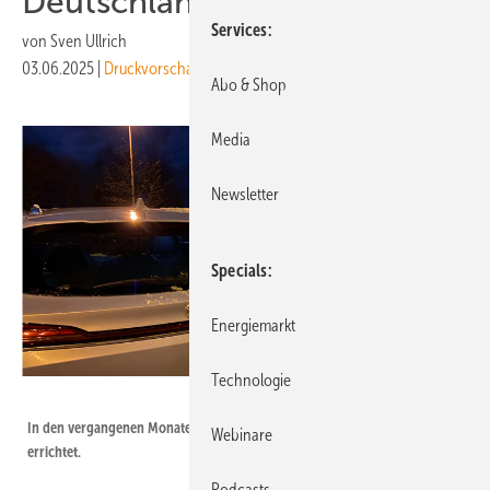
Deutschland installiert
Services
von
Sven Ullrich
03.06.2025
|
Druckvorschau
Abo & Shop
Media
Newsletter
Specials
Energiemarkt
Technologie
Milja Deibler
In den vergangenen Monaten wurden sehr viele Schnellladesäulen
Webinare
errichtet.
Podcasts