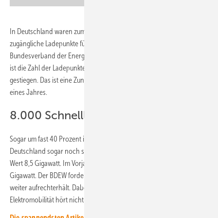
In Deutschland waren zum Jahreswechsel 160.808 öffentlich
zugängliche Ladepunkte für Elektroautos installiert. Das teilt der
Bundesverband der Energie- und Wasserwirtschaft (BDEW) mit. Damit
ist die Zahl der Ladepunkte im Vergleich zum Vorjahr um über 30.300
gestiegen. Das ist eine Zunahme um mehr als 23 Prozent innerhalb
eines Jahres.
8.000 Schnellladepunkte aufgebaut
Sogar um fast 40 Prozent ist die Ladeleistung aller Ladepunkte in
Deutschland sogar noch stärker gewachsen. Derzeit erreicht dieser
Wert 8,5 Gigawatt. Im Vorjahr lag die Gesamtladeleistung noch bei 6,1
Gigawatt. Der BDEW fordert, dass die Bundesregierung diese Dynamik
weiter aufrechterhält. Dabei muss sie europäisch denken. Denn die
Elektromobilität hört nicht an den Staatsgrenzen auf.
Die spannendsten Artikel, Grafiken und Dossiers erhalten unsere