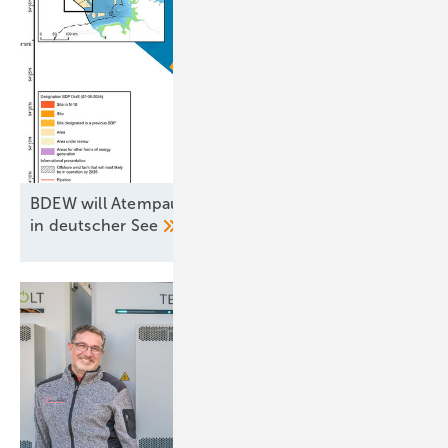
BDEW will Atempause für kriselnden Windparkbau
in deutscher
See