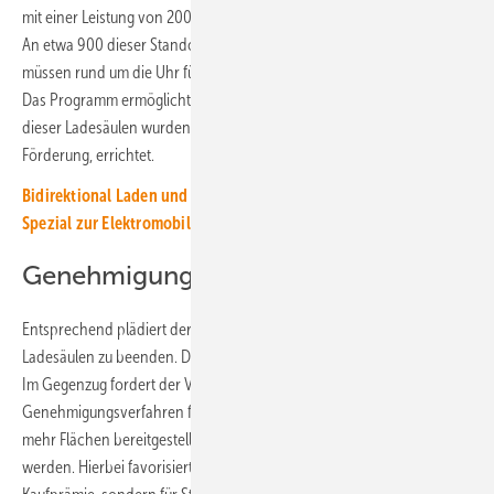
mit einer Leistung von 200 Kilowatt pro Fahrzeug aufgebaut werden.
An etwa 900 dieser Standorte sind Ladesäulen aufgebaut. Diese
müssen rund um die Uhr für die Elektromobilist:innen erreichbar sein.
Das Programm ermöglicht auch eine Förderung. Doch die meisten
dieser Ladesäulen wurden bisher privatwirtschaftlich, ohne
Förderung, errichtet.
Bidirektional Laden und Firmenflotten elektrifizieren: Unser
Spezial zur Elektromobilität
Genehmigungen vereinfachen
Entsprechend plädiert der BDEW, die staatliche Förderung von
Ladesäulen zu beenden. Der Wettbewerb liefere schneller und besser.
Im Gegenzug fordert der Verband einfachere
Genehmigungsverfahren für den Bau von Ladesäulen. Zudem müssen
mehr Flächen bereitgestellt und der Absatz von Elektroautos gefördert
werden. Hierbei favorisiert der Verband aber nicht für eine