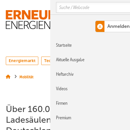
Springe
Springe
Springe
Search
auf
auf
auf
Hauptinhalt
Hauptmenü
SiteSearch
MENÜ
Startseite
Aktuelle Ausgabe
Energiemarkt
Technologie
Webinare
Podcasts
Heftarchiv
Mobilität
Videos
Firmen
Über 160.000 öffentliche
Ladesäulen sind in
Premium