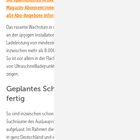
Magazin-Abonnent:innen. Sie haben noch kein Abo? Jetzt über
alle Abo-Angebote informieren und Wissensvorsprung sichern.
Das rasante Wachstum in den vergangenen Monaten liegt vor allem
an der üppigen Installation von Schnellladesäulen mit einer
Ladeleistung von mindestens 150 Kilowatt. Deren Zahl erreicht
inzwischen mehr als 8.000 Stück – gut verteilt über ganz Deutschland.
So ist vor allem in der Fläche eine hohe Verfügbarkeit insbesondere
von Ultraschnellladepunkten gegeben, wie die Zahlen des BDEW
zeigen.
Geplantes Schnellladenetz ist fast
fertig
So sind inzwischen schon in über 80 Prozent der sogenannten
Suchräume des Ausbauprogramms Deutschlandnetz Schnelllader
aufgebaut. Im Rahmen dieses Programms sollen an 1.000 Standorten
in ganz Deutschland und entlang der Autobahnen 9.000 Ladepunkte