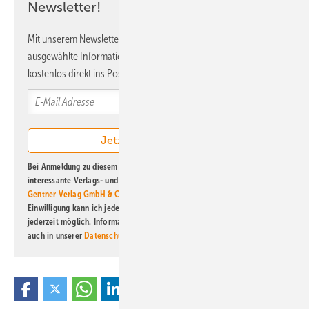
Newsletter!
Mit unserem Newsletter erhalten Sie regelmäßig von uns
ausgewählte Informationen und Neuigkeiten, gebündelt und
kostenlos direkt ins Postfach.
Bei Anmeldung zu diesem Newsletter bin ich damit einverstanden, über
interessante Verlags- und Online-Angebote
der Marken der Alfons W.
Gentner Verlag GmbH & Co. KG
informiert zu werden. Diese
Einwilligung kann ich jederzeit widerrufen und eine Abmeldung ist
jederzeit möglich. Informationen zum Umgang mit Daten finden Sie
auch in unserer
Datenschutzerklärung
.