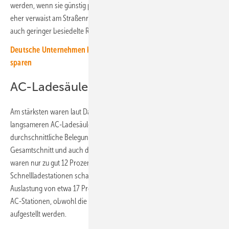
werden, wenn sie günstig platziert sind. Aber viele Ladesäulen stehen
eher verwaist am Straßenrand, werden aber trotzdem gebraucht, um
auch geringer besiedelte Regionen abzudecken.
Deutsche Unternehmen können mit Elektroautos viel Geld
sparen
AC-Ladesäulen besser ausgelastet
Am stärksten waren laut Daten des Ladesäulentrackers die
langsameren AC-Ladesäulen ausgelastet. Hier liegt die
durchschnittliche Belegung mit fast 19 Prozent über dem
Gesamtschnitt und auch deutlich über den DC-Ladestationen. Diese
waren nur zu gut 12 Prozent ausgelastet. Die vielen installierten
Schnellladestationen schafften es immerhin im Schnitt auf eine
Auslastung von etwa 17 Prozent. Sie liegt etwas niedriger als die der
AC-Stationen, obwohl die Schnelllader strategisch günstiger
aufgestellt werden.