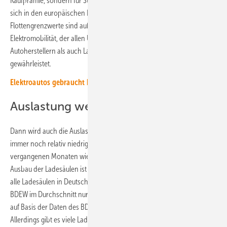
Kaufprämie, sondern für Steueranreize beim Kauf eines E-Autos, was
sich in den europäischen Nachbarstaaten bewährt hat. Harte
Flottengrenzwerte sind außerdem ein verlässlicher Rahmen für die
Elektromobilität, der allen Unternehmen am Markt – sowohl
Autoherstellern als auch Ladesäulenbetreibern – Planungssicherheit
gewährleistet.
Elektroautos gebraucht kaufen?: Ein paar Tipps vom Experten
Auslastung weiterhin niedrig
Dann wird auch die Auslastung der Ladesäulen steigen. Denn diese ist
immer noch relativ niedrig, auch wenn der Markt für E-Autos in den
vergangenen Monaten wieder etwas angezogen hat. Doch der
Ausbau der Ladesäulen ist immer noch schneller. Dadurch sind über
alle Ladesäulen in Deutschland gerechnet diese nach Angaben des
BDEW im Durchschnitt nur zu 17 Prozent ausgelastet. Diese wurden
auf Basis der Daten des BDEW-Ladesäulen-Trackers errechnet.
Allerdings gibt es viele Ladestationen, die deutlich stärker frequentiert