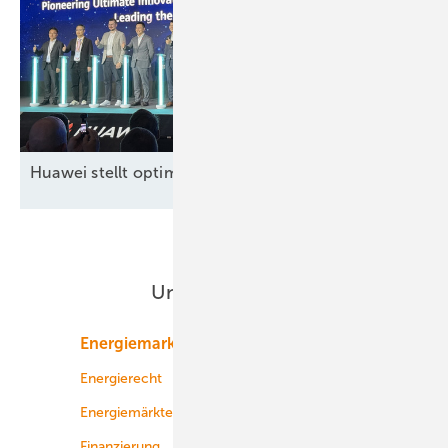
Huawei stellt optimierte, neue Großspeicherplattform 
Unsere Themen
Energiemarkt
Technologie
Energierecht
Planung
Energiemärkte weltweit
Logistik
Finanzierung
Betrieb