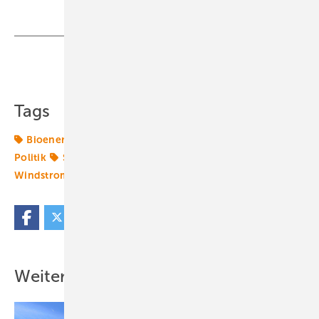
Teilen
Link kopieren
Tags
Bioenergie
Netzausbau
Netze
Photovoltaik
Politik
Stromhandel
Transformation
Windstromvermarktung
Weitere Inhalte