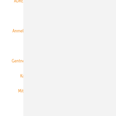
ADRESSBUCH der WIND- und SOLARENERGIE
AGB
Alle Inhalte chronologisch
Anmelden
Anmeldung & Registrierung
Datenschutz
E-Paper
ERNEUERBARE ENERGIEN abonnieren
Gentner Energy Media
Gentner Verlag
Impressum
Karriere bei Gentner
Team
Mediaservice
Mitgliedschaften und Engagement
Newsletter
Privacy Manager
RSS-Feed