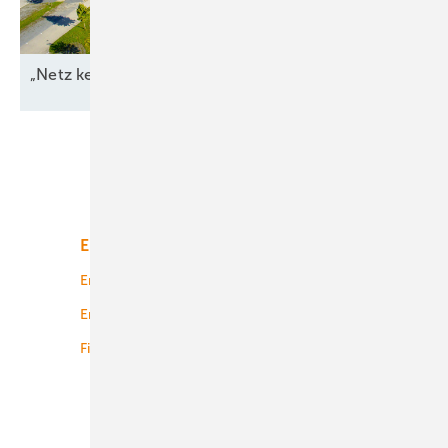
„Netz kein Engpass
mehr“
Unsere Themen
Energiemarkt
Technologie
Energierecht
Planung
Energiemärkte weltweit
Logistik
Finanzierung
Betrieb
Onshore-Wind
Offshore-Wind