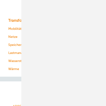
Solar
Bioenergie
Transformation
Energieversorger
Service
Mobilität
Kommunen
Netze
Stadtwerke
Speicher
Energiekonzerne
Lastmanagement
Wasserstoff
Wärme
Abo- & Leserservice