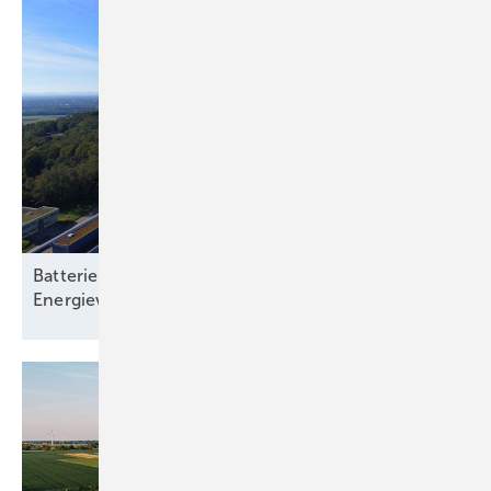
Batteriespeicher: Rückgrat einer klimaneutralen
Energieversorgung