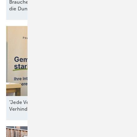
Brauchen wir wirklich neue Gaskraftwerke gegen
die
Dunkelflaute?
"Jede Verzögerung ist ein Beitrag zur
Verhinderung von
Resilienz"