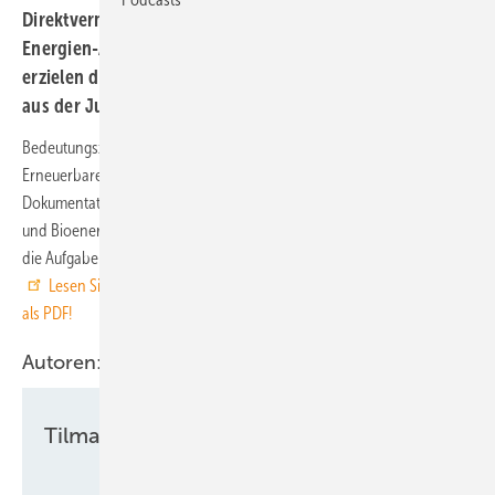
Direktvermarkter veredeln Strom aus Erneuerbare-
Energien-Anlagen zu nutzwertiger Elektrizität und
erzielen damit Erlöse. Lesen Sie hier den Sonderreport
aus der Juni-Juli-Ausgabe der ERNEUERBARE ENERGIEN.
Bedeutungszuwachs ist für die Direktvermarkter des Stroms aus
Erneuerbare-Energien-Anlagen bislang gesichert: Mit zunehmenden
Dokumentationspflichten und wachsender Teilhabe von Wind-, Solar-
und Bioenergie an der Stabilisierung der Stromversorgung nehmen
die Aufgaben für die Dienstleister im Stromhandel zu. Zugleich ….
Lesen Sie hier weiter und laden sich die komplette Sonderstrecke
als PDF!
Autoren:
Tilman Weber