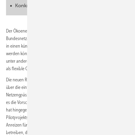
Konkrete Regeln sind dringend notwendig
Der Ökoenergieversorger Green Planet Energy hat der
Bundesnetzagentur Vorschläge unterbreitet, wie flexible Verbraucher
in einen künftigen Strommarkt mit viel Grünstrom eingebunden
werden können. Bei diesen flexiblen Verbrauchern handelt es sich
unter anderem um Elektroautos, aber auch Elektroheizungen können
als flexible Geräte das Stromsystem unterstützen.
Die neuen Regelungen, die Green Planet Energy vorschlägt, gehen
über die einfache Drosselung oder Abschaltung von Lasten bei
Netzengpässen durch die Netzbetreiber hinaus. So zumindest sehen
es die Vorschläge der Bundesnetzagentur vor. Green Planet Energy
hat hingegen zusammen mit weiteren Partnern im Rahmen eines
Pilotprojekts Flexhafen gezeigt, dass auf der Basis von marktlichen
Anreizen für Endkund:innen, wenn sie ihre Verbraucher flexible
betreiben, dem Stromsystem viel mehr nützen könnten.