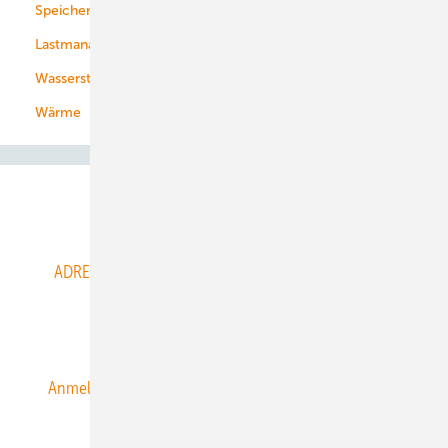
Speicher
Energiekonzerne
Lastmanagement
Wasserstoff
Wärme
Abo- & Leserservice
ADRESSBUCH der WIND- und SOLARENERGIE
AGB
Alle Inhalte chronologisch
Anmelden
Anmeldung & Registrierung
Datenschutz
E-Paper
ERNEUERBARE ENERGIEN abonnieren