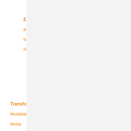
Unsere Themen
Energiemarkt
Technologie
Energierecht
Planung
Energiemärkte weltweit
Logistik
Finanzierung
Betrieb
Onshore-Wind
Offshore-Wind
Solar
Bioenergie
Transformation
Energieversorger
Service
Mobilität
Kommunen
Netze
Stadtwerke