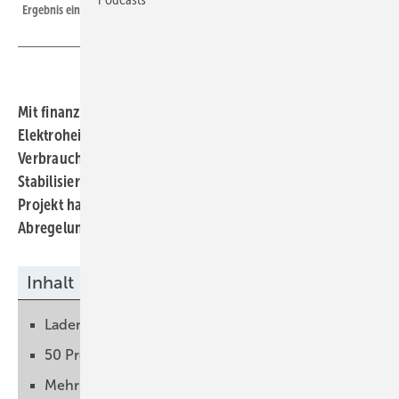
Ergebnis eines Pilotversuchs.
Mit finanziellen Anreizen stellen Betreiber:innen von
Elektroheizungen, Elektroautos oder anderen
Verbrauchern die Flexibilität ihrer Geräte zur
Stabilisierung des Stromsystems zur Verfügung. Ein
Projekt hat gezeigt, dass dies besser ist, als die einfache
Abregelung.
Inhalt
Laden von Elektroautos steuern
50 Prozent weniger Netzengpässe beim Laden
Mehr Erneuerbare integrieren