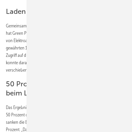
Laden von Elektroautos steuern
Gemeinsam mit Stromnetz Hamburg, Energiedock und Be Charged
hat Green Planet Energy eine virtuelle Plattform zum flexiblen Betrieb
von Elektroautos aufgebaut und zwei Monate lang getestet. Dabei
gewährten 14 Kund:innen von Green Planet Energy dem Projekt
Zugriff auf die Ladeboxen ihrer Elektroautos. Green Planet Energy
konnte daraufhin die Ladevorgänge der Fahrzeuge zeitlich so
verschieben, dass deutlich weniger Netzengpässe auftraten.
50 Prozent weniger Netzengpässe
beim Laden
Das Ergebnis konnte sich sehen lassen. Denn auf diese Weise konnten
50 Prozent der Überlastungen im Netz reduziert werden. Zudem
sanken die Beschaffungskosten für den benötigten Strom um bis zu 25
Prozent. „Das große Flexibilitätspotential, das Stromkund:innen dank