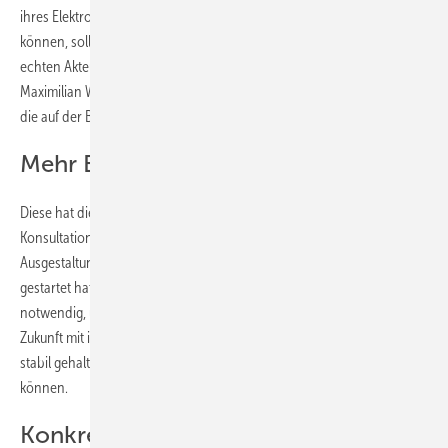
ihres Elektroautos oder ihrer Wärmepumpe zur Verfügung stellen
können, sollten wir unbedingt nutzen. Denn damit werden sie zu
echten Akteur:innen einer bürgernahen Energiewende“, begründet
Maximilian Weiß, energiepolitischer Referent bei Green Planet Energy,
die auf der Basis dieser Erkenntnisse unterbreiteten Vorschläge.
Mehr Erneuerbare integrieren
Diese hat die Hamburger Ökoenergiegenossenschaft im Rahmen des
Konsultationsverfahrens eingereicht, das die Bundesnetzagentur zur
Ausgestaltung des Paragraphen 14a Energiewirtschaftsgesetz (EnWG)
gestartet hat. Die Anpassung dieses Paragraphen ist wiederum
notwendig, um Flexibilitäten zu nutzen, damit das Energiesystem der
Zukunft mit ihren vielen volatil produzierenden Erzeugungsanlagen
stabil gehalten und mehr Erneuerbare ins Netz integriert werden
können.
Konkrete Regeln sind dringend