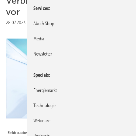
Verbrauchern in Strommarkt
Services
vor
28.07.2023
|
Druckvorschau
Abo & Shop
Media
Newsletter
Specials
Energiemarkt
Technologie
Webinare
Digital Charging Solutions
Elektroautos können mit ihrer Flexibilität das Stromnetz stützen. Das ist das
Podcasts