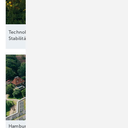
Technologieoffenheit und Praxisnähe für
Stabilität
Hamburger Mieter bekommen Solarstrom für 23