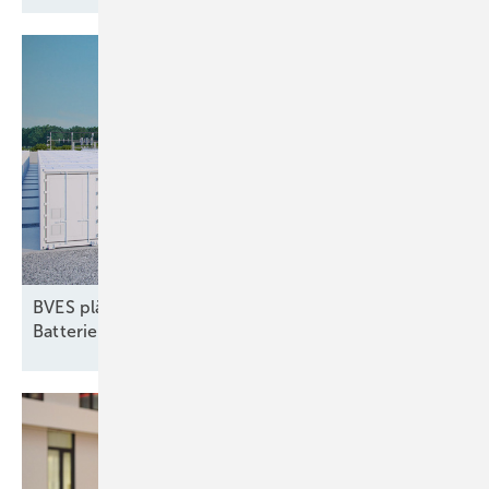
BVES plädiert für dynamische Netzentgelte für
Batteriespeicher