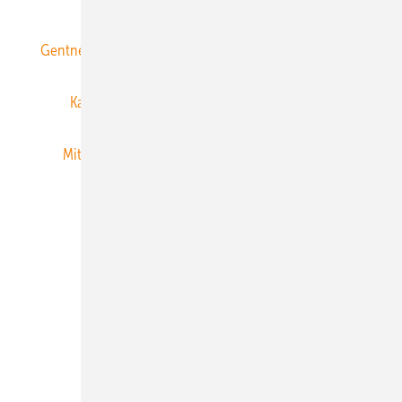
Gentner Energy Media
Gentner Verlag
Impressum
Karriere bei Gentner
Team
Mediaservice
Mitgliedschaften und Engagement
Newsletter
Privacy Manager
RSS-Feed
Veranstaltungen / Webinare
© 2026 ERNEUERBARE ENERGIEN