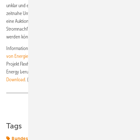
unklar und eine Umsetzung nicht konkretisiert. Wir fordern daher die
zeitnahe Umsetzung des Paragrafen 14c EnWG und schlagen dafür
eine Auktionsplattform vor, auf der Stromangebot und
Stromnachfrage nach marktlichen Kriterien miteinander abgeglichen
werden können“, betont Maximilian Weiß.
Informationen zum Projekt Flexhafen finden Sie auf der
Webseite
von Energiedock
. Den gerade veröffentlichten Abschlussbericht zum
Projekt Flexhafen, auf dem die Stellungnahme von Green Planet
Energy beruht, finden Sie auf der
Webseite des Versorgers zum
Download
. (su)
Teilen
Link kopieren
Tags
Bundesnetzagentur
Elektroautos
EnWG