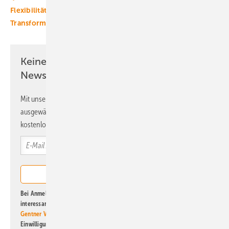
Flexibilität
Green Planet Energy
Laden
Netze
Transformation
Keine Zeit? Kein Problem mit dem ERE
Newsletter!
Mit unserem Newsletter erhalten Sie regelmäßig von uns
ausgewählte Informationen und Neuigkeiten, gebündelt und
kostenlos direkt ins Postfach.
Bei Anmeldung zu diesem Newsletter bin ich damit einverstanden, über
interessante Verlags- und Online-Angebote
der Marken der Alfons W.
Gentner Verlag GmbH & Co. KG
informiert zu werden. Diese
Einwilligung kann ich jederzeit widerrufen und eine Abmeldung ist