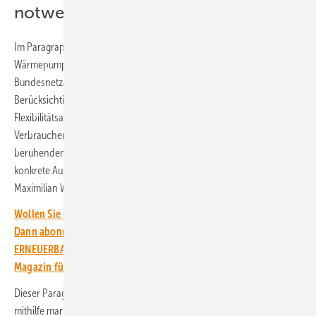
notwendig
Im Paragraph 14a wird die Steuerung von Elektroautos,
Wärmepumpen oder Batteriespeichern geregelt. Die
Bundesnetzagentur soll nun diese Regeln konkretisieren und unter
Berücksichtigung marktwirtschaftlicher Aspekte ausgestalten. Um die
Flexibilitätsangebote von Wärmepumpen und weiteren flexiblen
Verbrauchern umfänglich in einem auf erneuerbaren Energien
beruhenden Stromsystem zu nutzen, sei aber auch eine zeitnahe
konkrete Ausgestaltung des Paragrafen 14c EnWG notwendig, erklärt
Maximilian Weiß.
Wollen Sie über die Energiewende auf dem Laufenden bleiben?
Dann abonnieren Sie einfach den kostenlosen Newsletter von
ERNEUERBARE ENERGIEN – dem größten verbandsunabhängigen
Magazin für erneuerbare Energien in Deutschland!
Dieser Paragraf regelt den Anreiz von flexiblem Stromverbrauch
mithilfe marktlicher Impulse. „Bislang ist die Ausgestaltung allerdings