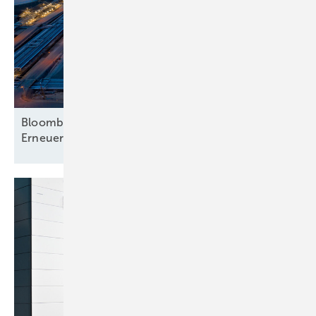
Bloomberg analysiert mehr Hinwendung zu
Erneuerbaren – nur beim
Strom