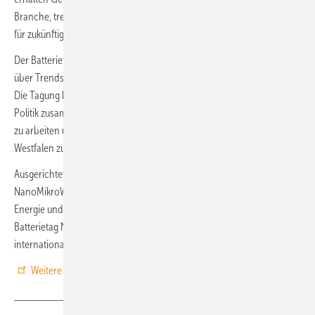
Branche, treffen auf potenzielle Investoren und bekommen Impulse
für zukünftige Projekte und Kooperationen.
Der Batterietag NRW hat sich als führende Plattform für den Austausch
über Trends und Innovationen in der Batterietechnologie etabliert.
Die Tagung bringt Teilnehmende aus Industrie, Wissenschaft und
Politik zusammen, um gemeinsam an Lösungen für die Energiewende
zu arbeiten und die Wettbewerbsfähigkeit des Standortes Nordrhein-
Westfalen zu stärken.
Ausgerichtet wird die Veranstaltung in Kooperation mit dem Cluster
NanoMikroWerkstoffePhotonik.NRW sowie der Landesgesellschaft für
Energie und Klimaschutz, NRW.Energy4Climate. Im Anschluss an den
Batterietag NRW findet vom 02. - 03.04.2025 in Aachen die große,
internationale Tagung
Advanced Battery Power
statt.
Weitere Informationen zum Batterietag NRW hier