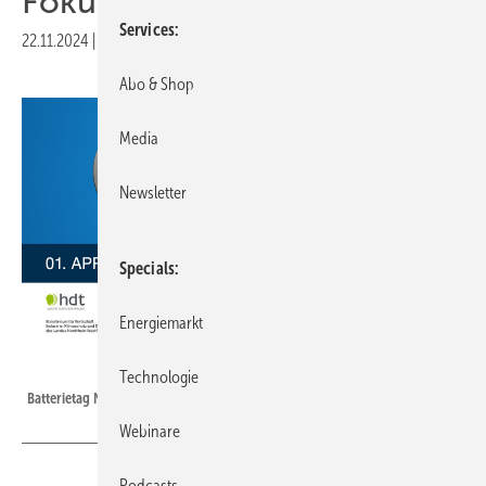
Fokus
Services
22.11.2024
|
Druckvorschau
Abo & Shop
Media
Newsletter
Specials
Energiemarkt
HDT
Technologie
Batterietag NRW in Aachen
Webinare
Podcasts