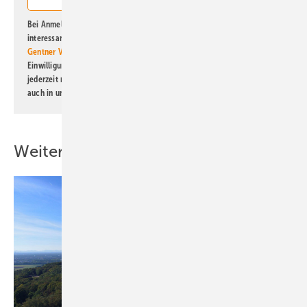
Bei Anmeldung zu diesem Newsletter bin ich damit einverstanden, über
interessante Verlags- und Online-Angebote
der Marken der Alfons W.
Gentner Verlag GmbH & Co. KG
informiert zu werden. Diese
Einwilligung kann ich jederzeit widerrufen und eine Abmeldung ist
jederzeit möglich. Informationen zum Umgang mit Daten finden Sie
auch in unserer
Datenschutzerklärung
.
Weitere Inhalte