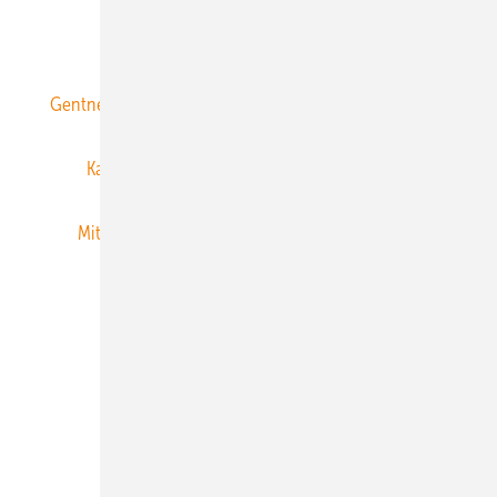
ERNEUERBARE ENERGIEN abonnieren
Gentner Energy Media
Gentner Verlag
Impressum
Karriere bei Gentner
Team
Mediaservice
Mitgliedschaften und Engagement
Newsletter
Privacy Manager
RSS-Feed
Veranstaltungen / Webinare
© 2026 ERNEUERBARE ENERGIEN