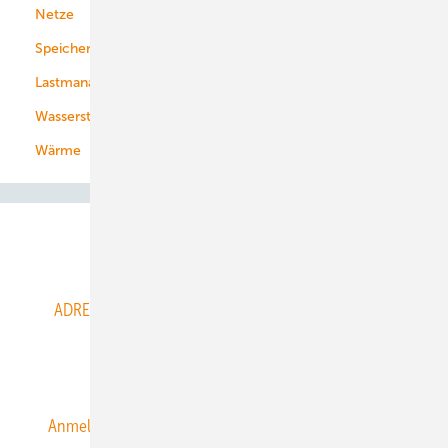
Netze
Stadtwerke
Speicher
Energiekonzerne
Lastmanagement
Wasserstoff
Wärme
Abo- & Leserservice
ADRESSBUCH der WIND- und SOLARENERGIE
AGB
Alle Inhalte chronologisch
Anmelden
Anmeldung & Registrierung
Datenschutz
E-Paper