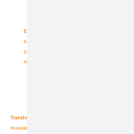
Unsere Themen
Energiemarkt
Technologie
Energierecht
Planung
Energiemärkte weltweit
Logistik
Finanzierung
Betrieb
Onshore-Wind
Offshore-Wind
Solar
Bioenergie
Transformation
Energieversorger
Service
Mobilität
Kommunen