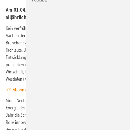
Am 01.04.2025 findet im Eurogress Aachen der
alljährliche Batterietag NRW statt.
Kein verfrühter Aprilscherz – am 01.04.2025 findet im Eurogress
Aachen der alljährliche Batterietag NRW statt. Das führende
Branchenevent für Batterie- und Energiespeichertechnologien bringt
Fachleute, Unternehmen und Forschende zusammen, um neueste
Entwicklungen und Trends im Bereich Batterietechnologie zu
präsentieren und zu diskutieren. Die Tagung wird vom Ministerium für
Wirtschaft, Industrie, Klimaschutz und Energie des Landes Nordrhein-
Westfalen (MWIKE NRW) unterstützt.
Abonnieren Sie jetzt unseren Youtube-Kanal.
Mona Neubaur, Ministerin für Wirtschaft, Industrie, Klimaschutz und
Energie des Landes Nordrhein-Westfalen, übernimmt auch in diesem
Jahr die Schirmherrschaft. Ihr Engagement unterstreicht die zentrale
Rolle innovativer Energiespeicherlösungen für die Energiewende und
die nachhaltige Transformation der Industrie.