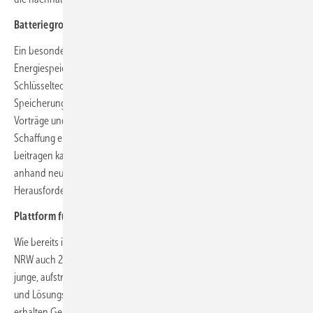
Batteriegroßspeicher: Ein Schwerpunkt der diesjährigen Tagung
Ein besonderer Fokus der diesjährigen Tagung liegt auf Batterie-
Energiespeichersystemen (BESS) und Batteriegroßspeichern, die als
Schlüsseltechnologie für die Stabilisierung der Stromnetze und die
Speicherung regenerativer Energien gelten. Durch praxisnahe
Vorträge und Diskussionen wird beleuchtet, wie diese Technologie zur
Schaffung eines zuverlässigen und nachhaltigen Energiesystems
beitragen kann. Führende Unternehmen und Fachleute zeigen
anhand neuester Entwicklungen und Projekte die Potenziale und
Herausforderungen auf.
Plattform für Start-ups
Wie bereits in den vergangenen Jahren beinhaltet der Batterietag
NRW auch 2025 eine Start-up-Session als eine wichtige Plattform für
junge, aufstrebende Unternehmen. Sie können ihre innovativen Ideen
und Lösungsansätze im Bereich der Batterietechnologie präsentieren,
erhalten Gelegenheiten zur Vernetzung mit etablierten Akteuren der