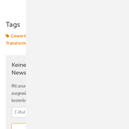
Teilen
Link kopieren
Tags
Gewerbespeicher
Speicher
Stromspeicher
Transformation
Wärmespeicher
Keine Zeit? Kein Problem mit dem ERE
Newsletter!
Mit unserem Newsletter erhalten Sie regelmäßig von uns
ausgewählte Informationen und Neuigkeiten, gebündelt und
kostenlos direkt ins Postfach.