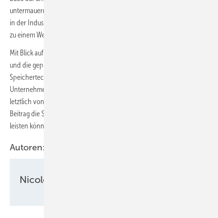
untermauern sollen. Fachleute betonen, dass die Technologie bislang
in der Industrie wenig verbreitet ist, aber gerade in der aktuellen Lage
zu einem Wettbewerbsfaktor werden könnte.
Mit Blick auf die anhaltenden Belastungen durch hohe Strompreise
und die geplanten Entlastungen seitens der Regierung eröffnet die
Speichertechnologie der Industrie neue Möglichkeiten. Ob
Unternehmen auf breiter Front auf BESS setzen werden, hängt
letztlich von ihrer Risikobewertung und der Einschätzung ab, welchen
Beitrag die Systeme zur Stabilität und Kosteneffizienz ihrer Produktion
leisten können.
Autoren:
Nicole Weinhold