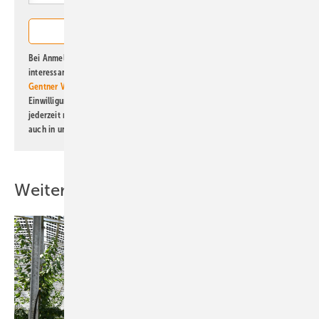
Bei Anmeldung zu diesem Newsletter bin ich damit einverstanden, über
interessante Verlags- und Online-Angebote
der Marken der Alfons W.
Gentner Verlag GmbH & Co. KG
informiert zu werden. Diese
Einwilligung kann ich jederzeit widerrufen und eine Abmeldung ist
jederzeit möglich. Informationen zum Umgang mit Daten finden Sie
auch in unserer
Datenschutzerklärung
.
Weitere Inhalte