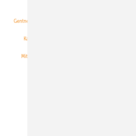
ERNEUERBARE ENERGIEN abonnieren
Gentner Energy Media
Gentner Verlag
Impressum
Karriere bei Gentner
Team
Mediaservice
Mitgliedschaften und Engagement
Newsletter
Privacy Manager
RSS-Feed
Veranstaltungen / Webinare
© 2026 ERNEUERBARE ENERGIEN