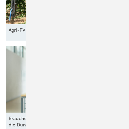
Agri-PV braucht neue
Geschäftsmodelle
Brauchen wir wirklich neue Gaskraftwerke gegen
die
Dunkelflaute?