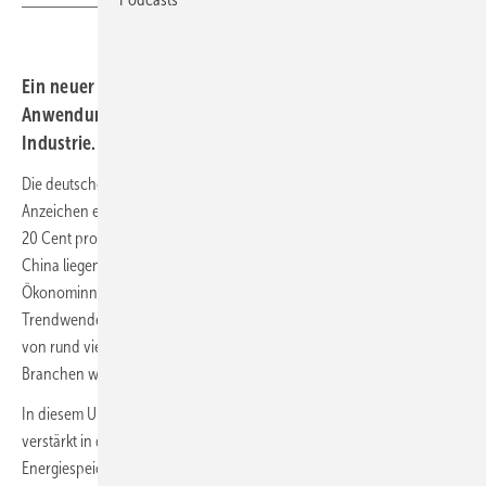
Ein neuer Leitfaden beschreibt die
Anwendungsmöglichkeiten und Vorteile von BESS in der
Industrie.
Die deutsche Fertigungsindustrie zeigt nach schwierigen Jahren erste
Anzeichen einer Erholung. Trotz hoher Energiekosten, die mit bis zu
20 Cent pro Kilowattstunde deutlich über denen in den USA oder
China liegen, legte die Industrieproduktion im Mai um 1,2 Prozent zu.
Ökonominnen und Ökonomen sehen dies als mögliches Signal einer
Trendwende. Zudem plant die Bundesregierung, mit Subventionen
von rund vier Milliarden Euro die Belastung energieintensiver
Branchen wie der Schwerindustrie zu verringern.
In diesem Umfeld rückt die Frage nach effizienteren Energiestrategien
verstärkt in den Vordergrund. Ein Ansatz ist der Einsatz von Batterie-
Energiespeichersystemen (BESS). Laut dem Bundesverband