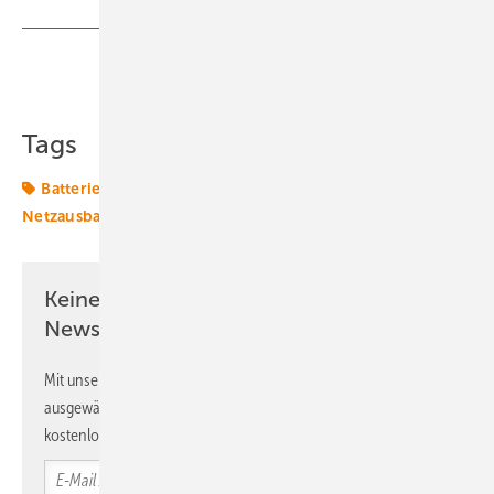
Teilen
Link kopieren
Tags
Batterie
Gewerbespeicher
Leitfaden
Netzausbau
Speicher
Transformation
Keine Zeit? Kein Problem mit dem ERE
Newsletter!
Mit unserem Newsletter erhalten Sie regelmäßig von uns
ausgewählte Informationen und Neuigkeiten, gebündelt und
kostenlos direkt ins Postfach.