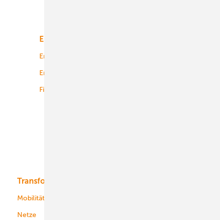
Unsere Themen
Energiemarkt
Technologie
Energierecht
Planung
Energiemärkte weltweit
Logistik
Finanzierung
Betrieb
Onshore-Wind
Offshore-Wind
Solar
Bioenergie
Transformation
Energieversorger
Service
Mobilität
Kommunen
Netze
Stadtwerke