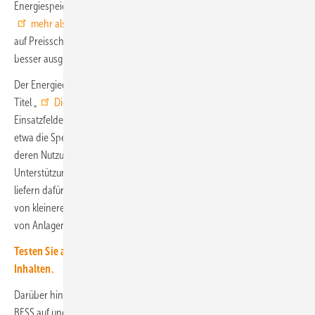
Energiespeicher Systeme ist der Markt in Deutschland bereits um
mehr als 20 Prozent
gewachsen. Unternehmen sollen so flexibler
auf Preisschwankungen am Energiemarkt reagieren und Lastspitzen
besser ausgleichen können.
Der Energiedienstleister Aggreko hat dazu einen Leitfaden mit dem
Titel „
Die Last verteilen
“ vorgestellt. Darin werden mögliche
Einsatzfelder von Batteriespeichern in der Industrie beschrieben –
etwa die Speicherung von Energie in Zeiten geringer Nachfrage und
deren Nutzung zu Spitzenlastzeiten. Eine weitere Anwendung ist die
Unterstützung beim Anfahren großer Elektromotoren: Batteriesysteme
liefern dafür kurzfristig hohe Energiemengen, während die Dauerlast
von kleineren Generatoren erbracht wird. Dies könne die Effizienz
von Anlagen steigern und den Energieverbrauch optimieren.
Testen Sie auch unser Printmagazin mit vielen exklusiven
Inhalten.
Darüber hinaus greift der Leitfaden verbreitete Vorbehalte gegenüber
BESS auf und stellt Praxisergebnisse vor, die deren Potenzial