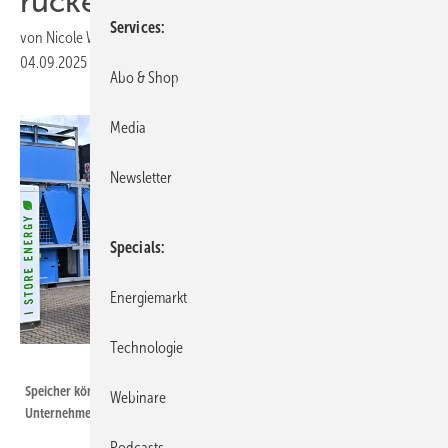
rücken in den Fokus
Services
von
Nicole Weinhold
04.09.2025
|
Druckvorschau
Abo & Shop
Media
Newsletter
Specials
Energiemarkt
Technologie
Aggreko
Speicher können das Netz stabilisieren und sie können sich für
Webinare
Unternehmen lohnen.
Podcasts