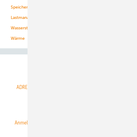
Speicher
Energiekonzerne
Lastmanagement
Wasserstoff
Wärme
Abo- & Leserservice
ADRESSBUCH der WIND- und SOLARENERGIE
AGB
Alle Inhalte chronologisch
Anmelden
Anmeldung & Registrierung
Datenschutz
E-Paper