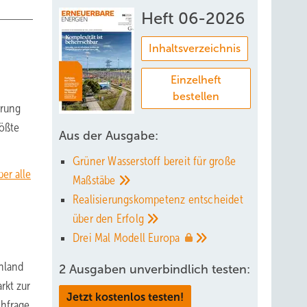
Heft 06-2026
Inhaltsverzeichnis
Einzelheft
bestellen
arung
rößte
Aus der Ausgabe:
Grüner Wasserstoff bereit für große
er alle
Maßstäbe
Realisierungskompetenz entscheidet
über den
Erfolg
Drei Mal Modell
Europa
chland
2 Ausgaben unverbindlich testen:
rkt zur
Jetzt kostenlos testen!
chfrage