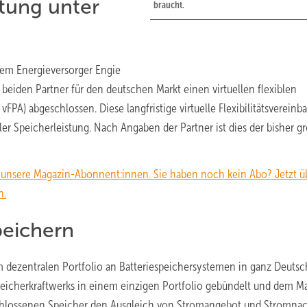
tung unter
braucht.
dem Energieversorger Engie
 beiden Partner für den deutschen Markt einen virtuellen flexiblen
 vFPA) abgeschlossen. Diese langfristige virtuelle Flexibilitätsvereinb
ller Speicherleistung. Nach Angaben der Partner ist dies der bisher g
n unsere Magazin-Abonnent:innen. Sie haben noch kein Abo? Jetzt üb
n.
peichern
nem dezentralen Portfolio an Batteriespeichersystemen in ganz Deuts
 Speicherkraftwerks in einem einzigen Portfolio gebündelt und dem Ma
eschlossenen Speicher den Ausgleich von Stromangebot und Stromna