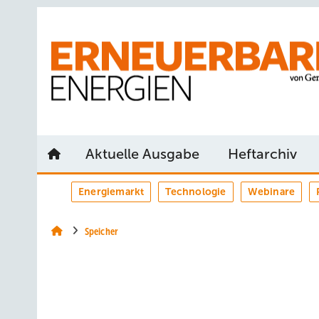
Springe
Springe
Springe
auf
auf
auf
Hauptinhalt
Hauptmenü
SiteSearch
Aktuelle Ausgabe
Heftarchiv
Energiemarkt
Technologie
Webinare
Speicher