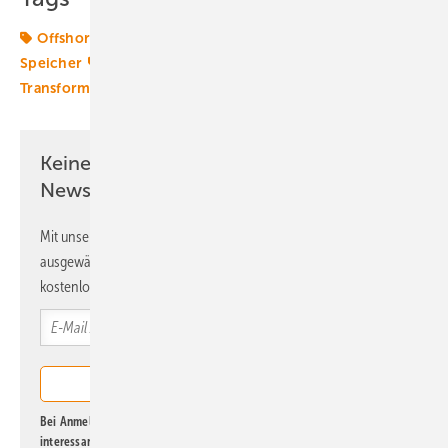
Offshore-Technik
Pumpspeicherkraftwerk
Speicher
Stromspeicher
Techniktrends
Transformation
Keine Zeit? Kein Problem mit dem ERE
Newsletter!
Mit unserem Newsletter erhalten Sie regelmäßig von uns
ausgewählte Informationen und Neuigkeiten, gebündelt und
kostenlos direkt ins Postfach.
Bei Anmeldung zu diesem Newsletter bin ich damit einverstanden, über
interessante Verlags- und Online-Angebote
der Marken der Alfons W.