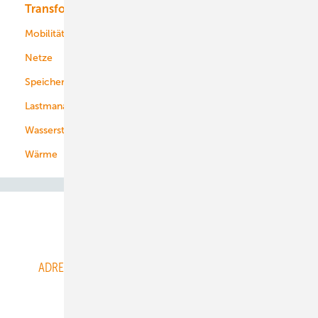
Transformation
Energieversorger
Service
Mobilität
Kommunen
Netze
Stadtwerke
Speicher
Energiekonzerne
Lastmanagement
Wasserstoff
Wärme
Abo- & Leserservice
ADRESSBUCH der WIND- und SOLARENERGIE
AGB
Alle Inhalte chronologisch
Anmelden