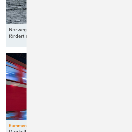
Norwegen vergibt Schwimmwindparkzonen und
fördert neue
Technologietests
Kommentar
Dunkelflaute-Debatte gehört vom Kopf auf die