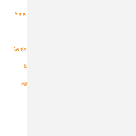
Anmeldung & Registrierung
Datenschutz
E-Paper
ERNEUERBARE ENERGIEN abonnieren
Gentner Energy Media
Gentner Verlag
Impressum
Karriere bei Gentner
Team
Mediaservice
Mitgliedschaften und Engagement
Newsletter
Privacy Manager
RSS-Feed
Veranstaltungen / Webinare
© 2026 ERNEUERBARE ENERGIEN