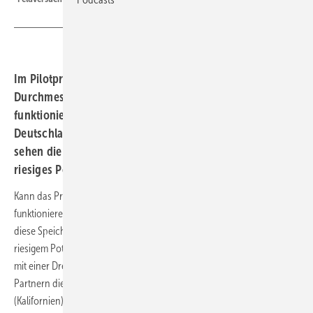
Im Pilotprojekt soll eine Betonkugel mit neun Metern
Durchmesser unter Wasser wie ein Pumpspeicherwerk
funktionieren. Nachdem der erste Feldversuch in
Deutschland mit einer Drei-Meter-Kugel erfolgreich war,
sehen die Forscher für eine skalierte Technik weltweit ein
riesiges Potenzial.
Kann das Prinzip von Pumpspeicherkraftwerken auch unter Wasser
funktionieren? Das Fraunhofer IEE erprobt mit dem Projekt „StEnSea“
diese Speichertechnologie mit hohlen Betonkugeln – und rechnet mit
riesigem Potenzial. Nach einem erfolgreichen Feldtest im Bodensee
mit einer Drei-Meter-Kugel bereiten die Forschenden zusammen mit
Partnern die Installation eines Neun-Meter-Prototyps vor Long Beach
(Kalifornien), heißt es in einer Presseinformation des IEE.