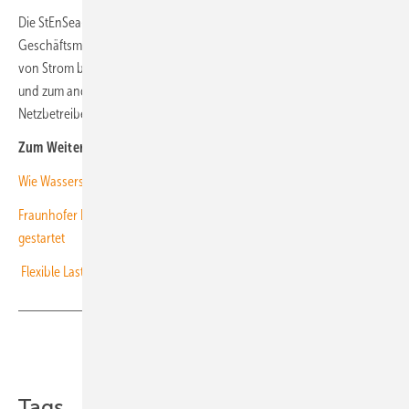
Die StEnSea-Kugelspeicher eigneten sich vor allem für zwei
Geschäftsmodelle: zum einen für Arbitrage-Geschäfts, also den Kauf
von Strom bei niedrigen und den Verkauf bei hohen Börsenpreisen –
und zum anderen für die Bereitstellung von Regelreserve, mit der
Netzbetreiber die Stromnetze stabilisieren. (kw)
Zum Weiterlesen:
Wie Wasserstoff das Energiepotenzial der Nordsee speicherbar macht
Fraunhofer ISE: Batterieforschung im neuen Kompetenzzentrum
gestartet
Flexible Last
Teilen
Link kopieren
Tags