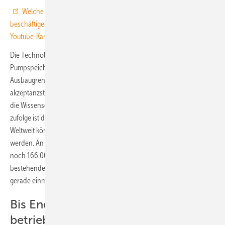
Welche Themen die erneuerbaren Energien-Branche noch
beschäftigen, sehen Sie in unseren Experten-Interviews auf unserem
Youtube-Kanal.
Die Technologie adressiert ein entscheidendes Problem:
Pumpspeicherkraftwerke an Land stoßen weltweit an ihre
Ausbaugrenzen. Der Meeresgrund biete eine flexible und
akzeptanzstarke Alternative ohne geografische Einschränkungen, so
die Wissenschaftler. Berechnungen der Fraunhofer-Forschenden
zufolge ist das globale Speicherpotenzial der Technologie enorm:
Weltweit könnten 817.000 Gigawattstunden Kapazität erschlossen
werden. An den zehn besten europäischen Standorten sind es immer
noch 166.000 Gigawattstunden. Zum Vergleich: Die Kapazität der
bestehenden deutschen Pumpspeicher-Kraftwerke an Land beträgt
gerade einmal knapp 40 Gigawattstunden.
Bis Ende 2026 soll der Prototyp
betriebsbereit sein