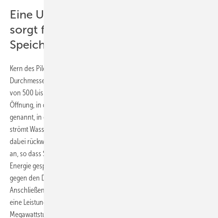
Eine Unterwasser-Motorpumpe
sorgt für Be- und Entladung des
Speichers
Kern des Pilotprojektes ist die hohle Betonkugel mit neun Metern
Durchmesser und einem Gewicht von 400 Tonnen, die in einer Tiefe
von 500 bis 600 Metern verankert wird. Sie bekommt oben eine
Öffnung, in den eine Unterwasser-Motorpumpe, auch Pumpturbine
genannt, in einem Rohr eingelassen wird. Wird ein Ventil geöffnet,
strömt Wasser durch das Rohr in die Kugel. Die integrierte Pumpe läuft
dabei rückwärts und arbeitet als Turbine. Das Wasser treibt den Motor
an, so dass Strom erzeugt wird. Damit wird der Speicher entladen. Soll
Energie gespeichert werden, pumpt die Motorpumpe das Wasser
gegen den Druck des umgebenden Wassers wieder aus der Kugel.
Anschließend kann der Zyklus erneut beginnen. Der Prototyp erreicht
eine Leistung von 0,5 Megawatt und eine Kapazität von 0,4
Megawattstunden.