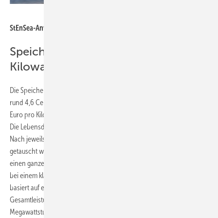
Hochtief
StEnSea-Anwendungsbeispiel.
Speicherkosten: 4,6 Cent pro
Kilowattstunde
Die Speicherkosten setzen die Forschenden des Fraunhofer IEE mit
rund 4,6 Cent pro Kilowattstunde an, die Investitionskosten mit 1.354
Euro pro Kilowatt Leistung und 158 Euro pro Kilowattstunde Kapazität.
Die Lebensdauer der Betonkugel liege bei 50 bis60 Jahren, hieß es.
Nach jeweils 20 Jahren müssten Pumpturbine und Generator
getauscht werden. Die Effizienz liegt laut Fraunhofer IEE bezogen auf
einen ganzen Speicherzyklus mit 75 bis 80 Prozent etwas niedriger als
bei einem klassischen Pumpspeicher-Kraftwerk. Diese Rechnung
basiert auf einem Speicherpark mit sechs Kugeln, einer
Gesamtleistung von 30 Megawatt und einer Kapazität von 120
Megawattstunden sowie 520 Speicherzyklen pro Jahr.