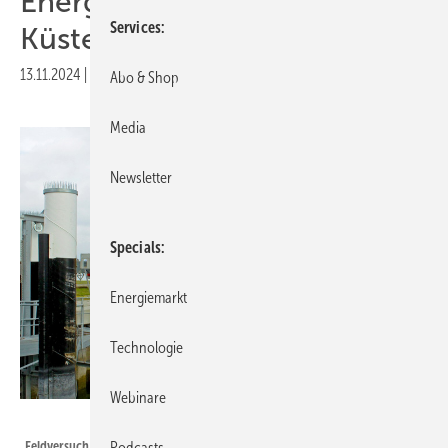
Energiespeicher vor der US-
Services
Küste
13.11.2024
|
Druckvorschau
Abo & Shop
Media
Newsletter
Specials
Energiemarkt
Technologie
Webinare
Fraunhofer IEE
Feldversuch mit einer Drei-Meter-Kugel im Bodensee.
Podcasts