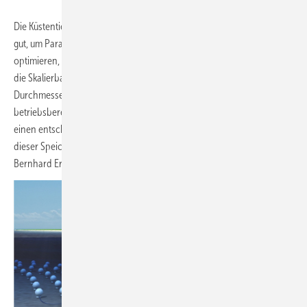
Die Küstentiefe zwischen 600 und 800 Metern eigne sich besonders
gut, um Parameter wie Druck und Kugelgewicht wirtschaftlich zu
optimieren, hieß es weiter. Die geplanten Tests vor Kalifornien sollen
die Skalierbarkeit der Technologie hin zu Speichern mit 30 Metern
Durchmesser evaluieren. Bis Ende 2026 soll der Prototyp
betriebsbereit sein. „Mit dem Testlauf an der US-Küste machen wir
einen entscheidenden Schritt zur Skalierung und Kommerzialisierung
dieser Speicherlösung für die globale Energiewende“, erklärt Dr.
Bernhard Ernst, Senior Projekt Manager am Fraunhofer IEE.