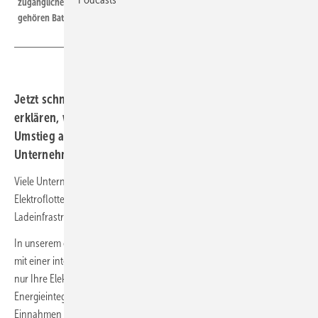
zugänglichen und modular aufgebauten Funktionsaggregate – dazu
gehören Batterieelemente, Monitore und die Kühlung – einfach warten.
Jetzt schnell anmelden zum Webinar am 4.12.25. Wir
erklären, wie moderne, intelligente Ladelösungen den
Umstieg auf Elektromobilität rentabel machen – auch für
Unternehmen und Kommunen.
Viele Unternehmen denken derzeit über den Umstieg auf eine
Elektroflotte nach – doch häufig bremsen Fragen zu Wirtschaftlichkeit,
Ladeinfrastruktur und Fördermöglichkeiten die Entscheidung.
In unserem ca. einstündigen, kostenlosen
Webinar
zeigen wir, wie Sie
mit einer intelligenten Schnellladelösung wie dem ChargePost nicht
nur Ihre Elektroflotte effizient betreiben, sondern durch clevere
Energieintegration und neue Erlösmodelle sogar zusätzliche
Einnahmen erzielen können. Wir erklären, wie sich die