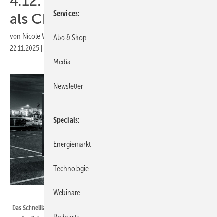
4.12. zu Schnellladesäulen
Services
als Chance
von
Nicole Weinhold
Abo & Shop
22.11.2025
|
Druckvorschau
Media
Newsletter
Specials
Energiemarkt
Technologie
Webinare
ADS-TEC Energy
Das Schnellladesystem ChargePost lässt sich wegen der leicht
Podcasts