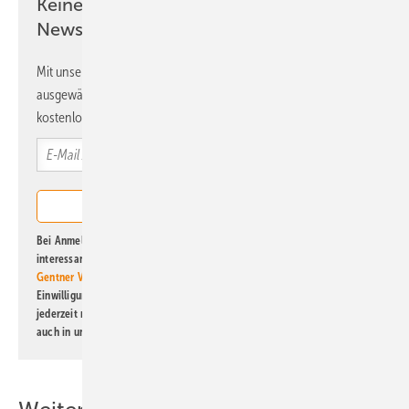
Keine Zeit? Kein Problem mit dem ERE
Newsletter!
Mit unserem Newsletter erhalten Sie regelmäßig von uns
ausgewählte Informationen und Neuigkeiten, gebündelt und
kostenlos direkt ins Postfach.
Bei Anmeldung zu diesem Newsletter bin ich damit einverstanden, über
interessante Verlags- und Online-Angebote
der Marken der Alfons W.
Gentner Verlag GmbH & Co. KG
informiert zu werden. Diese
Einwilligung kann ich jederzeit widerrufen und eine Abmeldung ist
jederzeit möglich. Informationen zum Umgang mit Daten finden Sie
auch in unserer
Datenschutzerklärung
.