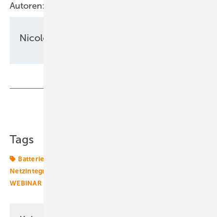
Autoren:
Nicole Weinhold
Teilen
Link kopieren
Tags
Batterie
E-Mobilität
Ladestation
Netzausbau
Netzintegration
Speicher
Transformation
WEBINAR