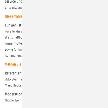
Service und Verfügbarkeit:
Warum Zuverlässigkeit der Schlüssel zu
Effizienz und Investitionsschutz ist
Hier erfahren Sie mehr zu unserem Webinar
.
Für wen ist das Webinar interessant?
Für alle, die sich für E-Mobilität interessieren und mehr über deren
Wirtschaftlichkeit erfahren wollen, für Betreiber:innen einer
Firmenflotte – vom kleinen Fuhrpark bis zum Logistikunternehmen –
sowie für Immobilienentwickler, die Komplettlösungen suchen, und
Kommunen, die sich beim Verkehr grün aufstellen wollen.
Melden Sie sich jetzt an.
Referenten:
Udo Steinhauser, Vice President Service bei ADS‑TEC Energy
Marc Hecker, Inhouse Strategy Consultant bei ADS‑TEC Energy
Moderation:
Nicole Weinhold, Chefredakteurin Erneuerbare Energien