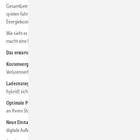
Gesamtbetriebskosten der E-Mobilität zusammensetzen. Welche Rolle
spielen Fahrzeugtyp, Wartungskosten, Abschreibung und
Energiekosten?
Wie sieht es mit staatlicher Förderung aus? Welchen Unterschied
macht eine batteriegepufferte Schnellladelösung?
Das erwartet Sie:
Kostenvergleich:
Wie sich die Betriebsausgaben von Elektro‑ und
Verbrennerflotten wirklich unterscheiden
Ladestrategien:
Welche Modelle (öffentlich, standortbasiert oder
hybrid) sich für Ihr Unternehmen lohnen
Optimale Planung:
Beispielrechnung zur idealen Ladeinfrastruktur
an Ihrem Standort
Neue Einnahmequellen:
Wie PV‑Integration, Energiehandel und
digitale Außenwerbung Zusatzumsätze generieren