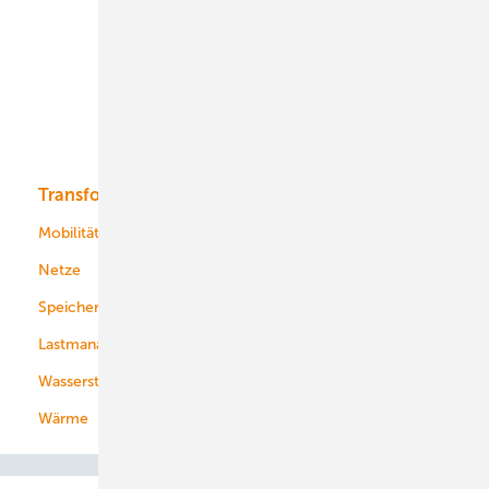
Onshore-Wind
Offshore-Wind
Solar
Bioenergie
Transformation
Energieversorger
Service
Mobilität
Kommunen
Netze
Stadtwerke
Speicher
Energiekonzerne
Lastmanagement
Wasserstoff
Wärme