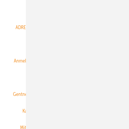
Abo- & Leserservice
ADRESSBUCH der WIND- und SOLARENERGIE
AGB
Alle Inhalte chronologisch
Anmelden
Anmeldung & Registrierung
Datenschutz
E-Paper
ERNEUERBARE ENERGIEN abonnieren
Gentner Energy Media
Gentner Verlag
Impressum
Karriere bei Gentner
Team
Mediaservice
Mitgliedschaften und Engagement
Newsletter