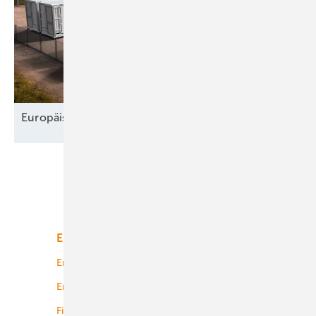
Europäischer Speichermarkt wächst
weiter
Unsere Themen
Energiemarkt
Technologie
Energierecht
Planung
Energiemärkte weltweit
Logistik
Finanzierung
Betrieb