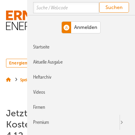
Springe
Springe
Springe
Search
auf
auf
auf
Hauptinhalt
Hauptmenü
SiteSearch
MENÜ
Startseite
Aktuelle Ausgabe
Energiemarkt
Technologie
Webinare
Podcasts
Heftarchiv
Speicher
Videos
Firmen
Jetzt schnell anmelden:
Kostenloses Webinar am
Premium