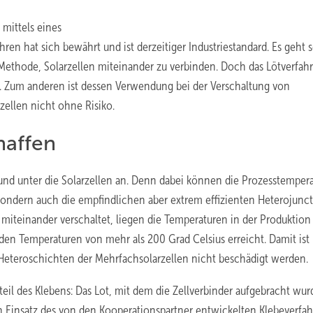
mittels eines
ren hat sich bewährt und ist derzeitiger Industriestandard. Es geht 
 Methode, Solarzellen miteinander zu verbinden. Doch das Lötverfah
. Zum anderen ist dessen Verwendung bei der Verschaltung von
ellen nicht ohne Risiko.
haffen
f und unter die Solarzellen an. Denn dabei können die Prozesstemper
 sondern auch die empfindlichen aber extrem effizienten Heterojunc
miteinander verschaltet, liegen die Temperaturen in der Produktion
en Temperaturen von mehr als 200 Grad Celsius erreicht. Damit ist
e Heteroschichten der Mehrfachsolarzellen nicht beschädigt werden.
eil des Klebens: Das Lot, mit dem die Zellverbinder aufgebracht wur
en Einsatz des von den Kooperationspartner entwickelten Klebeverfa