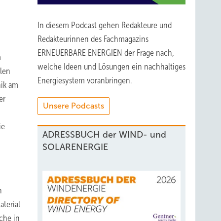
In diesem Podcast gehen Redakteure und
Redakteurinnen des Fachmagazins
ERNEUERBARE ENERGIEN der Frage nach,
m
welche Ideen und Lösungen ein nachhaltiges
llen
Energiesystem voranbringen.
nik am
er
Unsere Podcasts
ie
ADRESSBUCH der WIND- und
SOLARENERGIE
n
aterial
che in