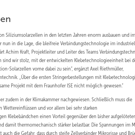
sen
on Siliziumsolarzellen in den letzten Jahren enorm ausbauen und i
 nun in die Lage, die bleifreie Verbindungstechnologie im industrie
ärt Achim Kraft, Projektleiter und Leiter des Teams Verbindungstech
n sind wir stolz, mit der entwickelten Klebetechnologieeinheit bei d
ion-Solarzellen vorne dabei zu sein“, ergänzt Axel Riethmüller,
amtechnik. „Über die ersten Stringerbestellungen mit Klebetechnolog
nsame Projekt mit dem Fraunhofer ISE nicht möglich gewesen.“
cher zudem in der Klimakammer nachgewiesen. Schließlich muss die
Wettereinflüssen und vor allem bei sehr starken
gen Klebebändchen einen Vorteil gegenüber den bisher aufgelötete
 und damit thermomechanisch stärker belastbar. Die Spannungen im M
auch die Gefahr, dass durch steife Zellverbinder Mikrorisse und Brü