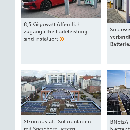
8,5 Gigawatt öffentlich
Solarwir
zugängliche Ladeleistung
verbind
sind
installiert
Batteri
Stromausfall: Solaranlagen
BNetzA 
mit Speichern liefern
Netzent