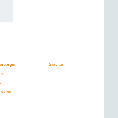
ersorger
Service
en
e
nzerne