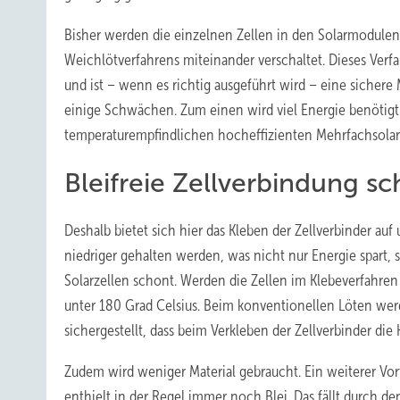
Bisher werden die einzelnen Zellen in den Solarmodulen 
Weichlötverfahrens miteinander verschaltet. Dieses Verfah
und ist – wenn es richtig ausgeführt wird – eine sichere
einige Schwächen. Zum einen wird viel Energie benötigt
temperaturempfindlichen hocheffizienten Mehrfachsolarz
Bleifreie Zellverbindung sc
Deshalb bietet sich hier das Kleben der Zellverbinder au
niedriger gehalten werden, was nicht nur Energie spart,
Solarzellen schont. Werden die Zellen im Klebeverfahren 
unter 180 Grad Celsius. Beim konventionellen Löten werd
sichergestellt, dass beim Verkleben der Zellverbinder di
Zudem wird weniger Material gebraucht. Ein weiterer Vort
enthielt in der Regel immer noch Blei. Das fällt durch d