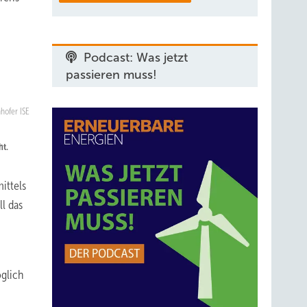
Podcast: Was jetzt
passieren muss!
hofer ISE
ht.
ittels
l das
öglich