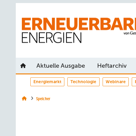
Springe
Springe
Springe
auf
auf
auf
Hauptinhalt
Hauptmenü
SiteSearch
Aktuelle Ausgabe
Heftarchiv
Energiemarkt
Technologie
Webinare
Speicher