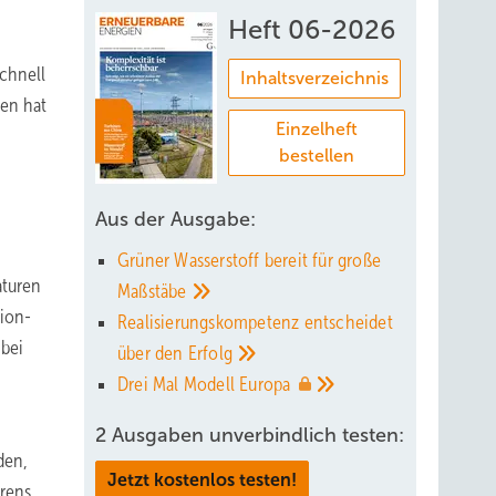
Heft 06-2026
schnell
Inhaltsverzeichnis
ren hat
Einzelheft
bestellen
Aus der Ausgabe:
Grüner Wasserstoff bereit für große
aturen
Maßstäbe
tion-
Realisierungskompetenz entscheidet
 bei
über den
Erfolg
Drei Mal Modell
Europa
2 Ausgaben unverbindlich testen:
den,
Jetzt kostenlos testen!
hrens