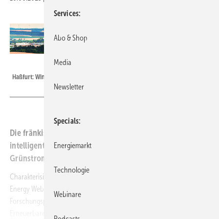
Services
Abo & Shop
Media
Foto: Reinhold Möller - Wikimedia Commons (CC BY-SA 4.0)
Haßfurt: Windkraft als Stromquelle, Gewerbe als Stromabnehmer
Newsletter
Specials
Die fränkische Stadt Haßfurt führt vor, wie ein
intelligentes Stromnetz den örtlichen Überschuss an
Energiemarkt
Grünstrom am besten nutzen lässt.
Technologie
Charakterisiert als „eCrew“ – establishing Community Renewable
Energy Webs – zielte ein im Juni 2023 zu Ende gegangenes
Webinare
Forschungsprojekt sinngemäß
übersetzt darauf ab, digitale
Erneuerbare-Energien-Gemeinschaftsnetze einzurichten. Im Projekt
Podcasts