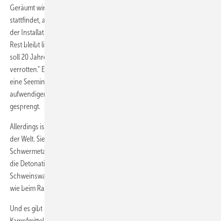
Geräumt wird nur, wo später Kontakt mit dem Meeresboden
stattfindet, also an den Positionen der Kabel, der Hubvorgänge bei
der Installation der Anlagen und der Fundamentinstallationen. Der
Rest bleibt liegen. Dieter Guldin hält das für unklug. „In dem Windpark
soll 20 Jahre gearbeitet werden, während im Boden Kampfmittel
verrotten.“ Es könne zu spontanen Detonationen kommen. 2017 trieb
eine Seemine am Rand des Baufelds von Gode Wind II. In einer
aufwendigen Aktion wurde sie abgeschleppt und kontrolliert
gesprengt.
Allerdings ist mit den Sprengungen das Problem nicht komplett aus
der Welt. Sie bringen Belastungen für die maritime Umwelt mit sich.
Schwermetalle und Schwebstoffe gelangen ins Meer, gleichzeitig sind
die Detonationen gefährlich für gehörorientierte Meeressäuger wie
Schweinswale. Um sie zu schützen, werden Blasenschleier, ähnlich
wie beim Rammen der Fundamente, eingesetzt.
Und es gibt noch mehr und grundsätzliche Kritik. Das Problem der
Kampfmittel im Meer sei jahrzehntelang kleingeredet worden, kritisiert