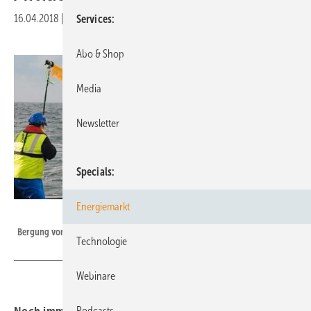
16.04.2018
|
Druckvorschau
Services
Abo & Shop
Media
Newsletter
Specials
Energiemarkt
Foto: Sea Terra
Bergung von Kampfmitteln.
Technologie
Webinare
Podcasts