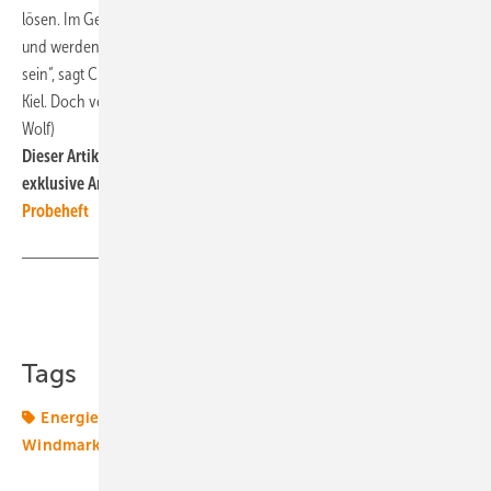
lösen. Im Gegenteil: „Die Metallhüllen der Sprengstoffe korrodieren
und werden später mit heutigen Methoden nicht mehr aufzufinden
sein“, sagt Claus Böttcher vom Expertenkreis „Munition im Meer“ in
Kiel. Doch verschwunden sind sie damit natürlich nicht. (Katharina
Wolf)
Dieser Artikel ist in unserem Print-Magazin erschienen. Mehr
exklusive Artikel erhalten Sie, wenn Sie jetzt ein
kostenloses
Probeheft
online bestellen.
Teilen
Link kopieren
Tags
Energiemarkt
Energiemärkte weltweit
Offshore
Windmarkt