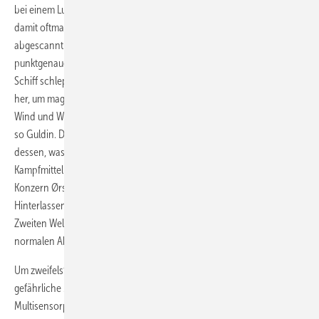
bei einem Luftangriff in der Einflugschneise einer großen Stadt lag und
damit oftmals besonders belastet ist. Anschließend wird das Baufeld
abgescannt. „Eine der größten Herausforderungen ist das
punktgenaue Auffinden“, sagt Dieter Guldin, COO bei Seaterra. Ein
Schiff schleppt in 150 Meter Abstand die nötige Sensorik hinter sich
her, um magnetische Anomalien zu orten. „Bei 40 Meter Wassertiefe,
Wind und Wellen geht es je nach eingesetzter Technik um Zentimeter“,
so Guldin. Doch nicht jede Anomalie ist ein Kampfmittel: „96 Prozent
dessen, was wir orten, ist einfach Schrott. Aber dass wir gar keine
Kampfmittel finden, kommt nie vor.“ Das bestätigt auch der dänische
Konzern Ørstedt: „Leider muss man feststellen, dass die Nordsee viele
Hinterlassenschaften sowohl des Ersten als auch vor allem des
Zweiten Weltkriegs aufweist“, sagt ein Sprecher. Es gehöre zum
normalen Ablauf, dass Kampfmittelrückstände gefunden würden.
Um zweifelsfrei festzustellen, ob nun harmloser Schrott oder
gefährliche Minen im Meer lagern, werden je nach Tauchtiefe
Multisensorplattformen eingesetzt, die das Objekt erfassen. Wenn