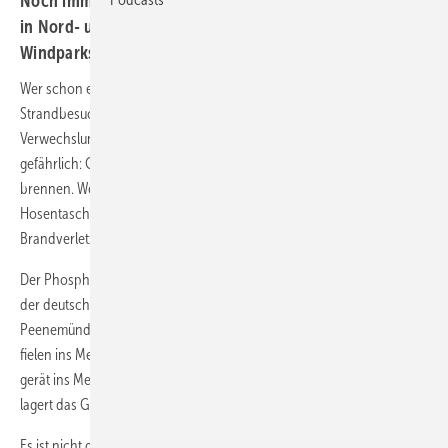
Noch immer schlummern Millionen Tonnen Kampfmittel
in Nord- und Ostsee. Bauarbeiten an Offshore-
Windparks bringen sie ans Licht.
Wer schon einmal auf Usedom war, kennt die Warnschilder:
Strandbesucher werden beim Bernsteinsammeln vor der
Verwechslung mit weißem Phosphor gewarnt. Weißer Phosphor ist
gefährlich: Getrocknet fängt er beim Kontakt mit Sauerstoff an zu
brennen. Wer also das vermeintliche „Gold der Ostsee“ in die
Hosentasche steckt und mit sich herumträgt, riskiert gefährliche
Brandverletzungen.
Der Phosphor auf Usedom ist eine Altlast aus den Bombardierungen
der deutschen Heeres­versuchsanstalt für Raketenforschung in
Peenemünde 1943. Zahlreiche britische Bomben verfehlten ihr Ziel,
fielen ins Meer und korrodieren seitdem vor sich hin. Der Phosphor
gerät ins Meer und wird an den Stränden angespült. Tonnenweise
lagert das Gift in der Ostsee.
Es ist nicht die einzige gefährliche Altlast, die die Weltkriege