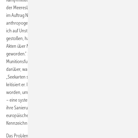
der Meeresbiologe und Umweltgutachter Stefan Nehring. Er hat 2003
im Auftrag Niedersachsens und Schleswig-Holsteins die
anthropogenen Belastungen in der Nordsee untersucht. „Dabei bin
ich auf Unstimmigkeiten in Aussagen zur Munitions­belastung
gestoßen, habe anschließend im Koblenzer Bundesarchiv nach alten
Akten über Munitions­versenkungen gesucht und bin fündig
geworden.“ Seit damals publiziert er regelmäßig zum Thema
Munitionsfunde. Bis heute gebe es keine hinreichende Kenntnis
darüber, was und wo genau an Munition in welchem Zustand lagere.
„Seekarten sind darüber bis heute nicht auf dem neuesten Stand“,
kritisiert er. In den 1990ern seien Angaben sogar extra gelöscht
worden, um das Problem kleinzureden. Er fordert – bislang vergeblich
– eine systematische Identifikation der Hotspots von Munition und
ihre Sanierung. Stattdessen findet sich in Verzeichnissen wie der
europäischen Datenbank für marine Daten Emodnet keine
Kennzeichnung von versenkten Kampfmitteln in der Nordsee.
Das Problem der Kampfmittelaltlasten wird sich indes nicht von allein