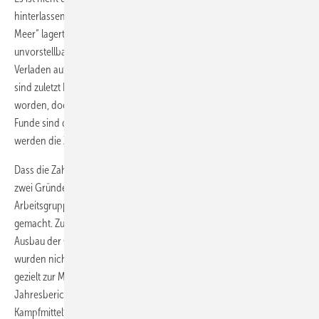
hinterlassen haben. Nach Angaben des Expertenkreises „Munition im
Meer“ lagert allein in der deutschen Nord- und Ostsee insgesamt die
unvorstellbare Menge von 1,6 Millionen Tonnen Kampfmitteln.
Verladen auf einen Güterzug wäre dieser 3.000 Kilometer lang. 2011
sind zuletzt Karten der betroffenen Meeresgebiete veröffentlicht
worden, doch systematische Bergungen finden derzeit nicht statt.
Funde sind daher eher zufällig: 2015 waren es noch 218. Für 2017
werden die Zahlen Ende März veröffentlicht.
Dass die Zahl an Munitionsfunden überhaupt zunimmt, hat vor allem
zwei Gründe: Zum einen beschäftigt sich seit 2011 eine Bund-Länder-
Arbeitsgruppe mit dem Thema. Funde werden erfasst und publik
gemacht. Zum anderen werden Meeresflächen immer stärker für den
Ausbau der Offshore-Wind­energie genutzt. Viele dieser Gebiete
wurden nicht nur während des Krieges vermint, sondern auch später
gezielt zur Munitionsversenkung genutzt. Und so finden sich im
Jahresbericht des Expertenkreises für 2016 insgesamt 61
Kampfmittelfunde im Rahmen von Offshore-Vorhaben, darunter eine