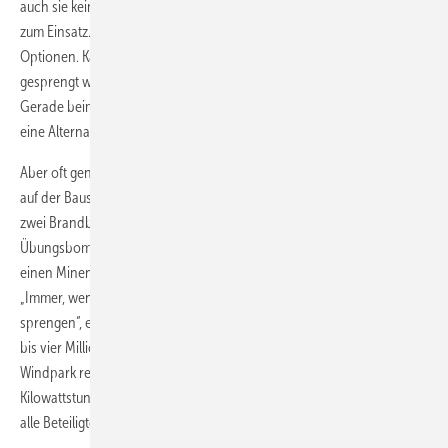
auch sie keine klare Erkenntnis bringen, kommen Kampfmitteltaucher
zum Einsatz. Ist dann eine Altlast identifiziert, gibt es verschiedene
Optionen. Kann das Kampfmittel geborgen werden? Muss am Fundort
gesprengt werden oder kann man es unter Umständen liegen lassen?
Gerade beim Verlegen von Kabeln kann auch eine andere Strecke
eine Alternative sein.
Aber oft genug muss geborgen oder gesprengt werden – 2016 allein
auf der Baustelle des Windparks Veja Mate, 95 Kilometer vor Borkum,
zwei Brandbomben, zwei Sprengbomben, eine Grundmine und zwei
Übungsbomben. Auf einer anderen Baustelle entdeckten Experten
einen Minengürtel, der durch die komplette Planungsfläche verlief.
„Immer, wenn ein scharfer Zünder vorhanden ist, müssen wir
sprengen“, erläutert Guldin. Doch diese Arbeiten sind teuer. Mit drei
bis vier Millionen Euro Kosten müsse man bei einem mittelgroßen
Windpark rechnen, so Guldin. Wenn vor allem der Preis einer
Kilowattstunde über ein Projekt entscheidet, ist der Kostendruck für
alle Beteiligten hoch.