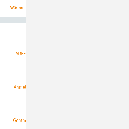
Wärme
Abo- & Leserservice
ADRESSBUCH der WIND- und SOLARENERGIE
AGB
Alle Inhalte chronologisch
Anmelden
Anmeldung & Registrierung
Datenschutz
E-Paper
ERNEUERBARE ENERGIEN abonnieren
Gentner Energy Media
Gentner Verlag
Impressum