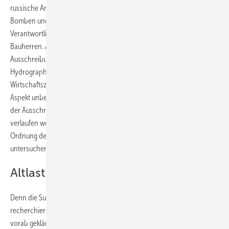
russische Ankertaumine, deutsche Sprenggranaten, amerikanische
Bomben und eine britische Grundmine.
Verantwortlich für die Suche und die Bergung der Kampfmittel sind die
Bauherren. Auch wenn mit der Umstellung auf das Zentrale
Ausschreibungsmodell das Bundesamt für Seeschifffahrt und
Hydrographie (BSH) für Flächen in der ausschließlichen
Wirtschaftszone (AWZ) Voruntersuchungen vornimmt, bleibt dieser
Aspekt unberücksichtigt. „Wir wissen nicht, wo nach den Planungen
der Ausschreibungssieger die Turbinen genau errichtet und die Kabel
verlaufen werden“, begründet Nico Nolte, Leiter der Abteilung
Ordnung des Meeres beim BSH. „Wir müssten sonst die ganze Fläche
untersuchen, das wäre nicht leistbar.“
Altlasten auffinden
Denn die Suche nach den Altlasten ist kompliziert. Zunächst
recherchieren Fachleute in historischen Unterlagen. So kann schon
vorab geklärt werden, inwieweit das Offshore-Baufeld beispielsweise