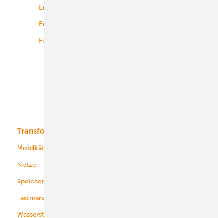
Energierecht
Planung
Energiemärkte weltweit
Logistik
Finanzierung
Betrieb
Onshore-Wind
Offshore-Wind
Solar
Bioenergie
Transformation
Energieversorger
Service
Mobilität
Kommunen
Netze
Stadtwerke
Speicher
Energiekonzerne
Lastmanagement
Wasserstoff