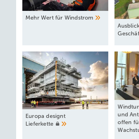
Mehr Wert für
Windstrom
Ausblic
Geschäf
Windtur
und Ant
Europa designt
offen f
Lieferkette
Wachst