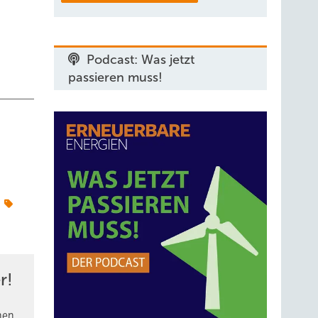
Podcast: Was jetzt
passieren muss!
r
r!
nen