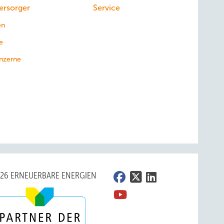
ersorger
Service
en
e
nzerne
026 ERNEUERBARE ENERGIEN