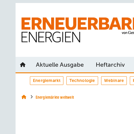
Springe
Springe
Springe
auf
auf
auf
Hauptinhalt
Hauptmenü
SiteSearch
Aktuelle Ausgabe
Heftarchiv
Energiemarkt
Technologie
Webinare
Energiemärkte weltweit