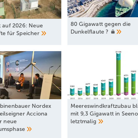
80 Gigawatt gegen die
k auf 2026: Neue
Dunkelflaute
?
te für
Speicher
binenbauer Nordex
Meereswindkraftzubau bl
eilseigner Acciona
mit 9,3 Gigawatt in Seeno
ür neue
letztmalig
umsphase