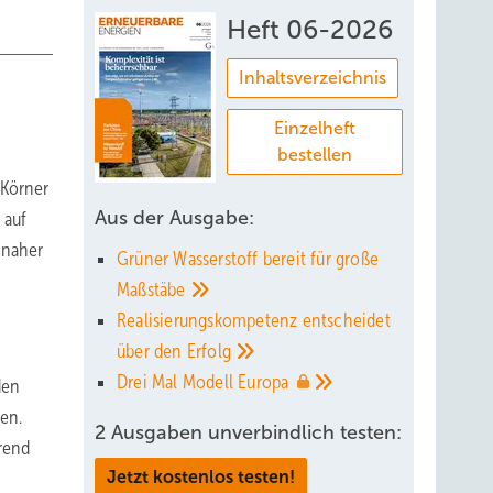
Heft 06-2026
Inhaltsverzeichnis
Einzelheft
bestellen
 Körner
Aus der Ausgabe:
 auf
 naher
Grüner Wasserstoff bereit für große
Maßstäbe
Realisierungskompetenz entscheidet
über den
Erfolg
Drei Mal Modell
Europa
den
en.
2 Ausgaben unverbindlich testen:
rend
Jetzt kostenlos testen!