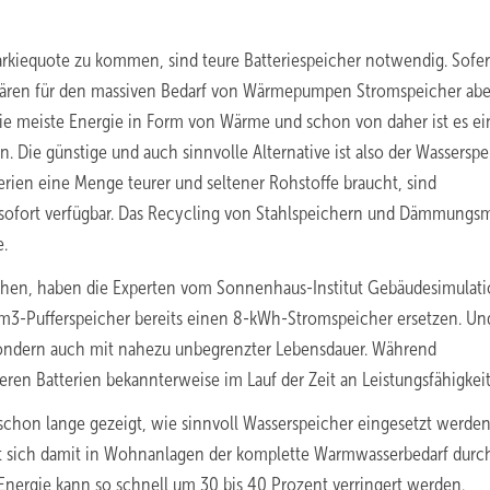
rkiequote zu kommen, sind teure Batteriespeicher notwendig. Sofer
wären für den massiven Bedarf von Wärmepumpen Stromspeicher abe
 meiste Energie in Form von Wärme und schon von daher ist es ei
. Die günstige und auch sinnvolle Alternative ist also der Wasserspe
rien eine Menge teurer und seltener Rohstoffe braucht, sind
 sofort verfügbar. Das Recycling von Stahlspeichern und Dämmungsm
e.
chen, haben die Experten vom Sonnenhaus-Institut Gebäudesimulat
m3-Pufferspeicher bereits einen 8-kWh-Stromspeicher ersetzen. Un
 sondern auch mit nahezu unbegrenzter Lebensdauer. Während
eren Batterien bekannterweise im Lauf der Zeit an Leistungsfähigkeit
schon lange gezeigt, wie sinnvoll Wasserspeicher eingesetzt werde
st sich damit in Wohnanlagen der komplette Warmwasserbedarf durc
nergie kann so schnell um 30 bis 40 Prozent verringert werden.