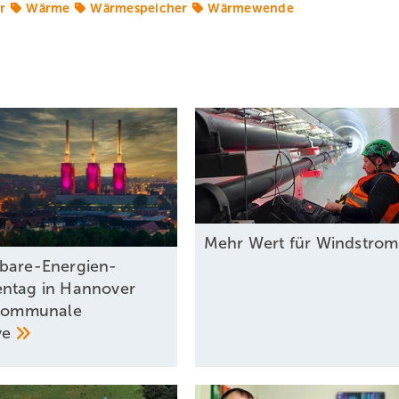
r
Wärme
Wärmespeicher
Wärmewende
Mehr Wert für
Windstro
bare-Energien-
ntag in Hannover
 kommunale
ve