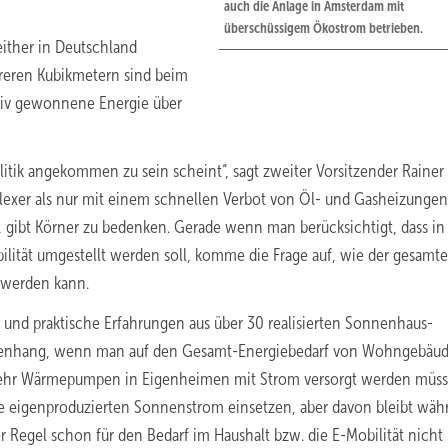
auch die Anlage in Amsterdam mit
überschüssigem Ökostrom betrieben.
ither in Deutschland
hreren Kubikmetern sind beim
tiv gewonnene Energie über
olitik angekommen zu sein scheint“, sagt zweiter Vorsitzender Rainer
exer als nur mit einem schnellen Verbot von Öl- und Gasheizungen
ibt Körner zu bedenken. Gerade wenn man berücksichtigt, dass in
ilität umgestellt werden soll, komme die Frage auf, wie der gesamte
 werden kann.
e und praktische Erfahrungen aus über 30 realisierten Sonnenhaus-
ammenhang, wenn man auf den Gesamt-Energiebedarf von Wohngebäu
ich mehr Wärmepumpen in Eigenheimen mit Strom versorgt werden müss
ne eigenproduzierten Sonnenstrom einsetzen, aber davon bleibt wäh
er Regel schon für den Bedarf im Haushalt bzw. die E-Mobilität nicht