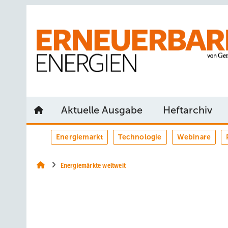
Springe
Springe
Springe
auf
auf
auf
Hauptinhalt
Hauptmenü
SiteSearch
Aktuelle Ausgabe
Heftarchiv
Energiemarkt
Technologie
Webinare
Energiemärkte weltweit