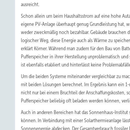
ausreicht.
Schon allein um beim Haushaltsstrom auf eine hohe Auta
eigene PV-Anlage überhaupt genug Grundleistung hat, 
weder zweckmäßig noch bezahlbar. Gebäude brauchen die
logischer Weg, diese Energie auch als Wärme zu speichern
erklärt Körner. Während man zudem für den Bau von Batte
Pufferspeicher in ihrer Herstellung unproblematisch und
ist ebenfalls etabliert und hinterlässt keine Problemabfäll
Um die beiden Systeme miteinander vergleichbar zu ma
mit beiden Lösungen berechnet. Im Ergebnis kann ein 1-
nicht nur bei einem Bruchteil der Anschaffungskosten,
Pufferspeicher beliebig oft beladen werden können, verli
Auch in anderen Bereichen hat das Sonnenhaus-Institut 
können. In Verbindung mit einer Solarthermieanlage läs
Sonnenenergie abdecken. Der Gesamtverbrauch fossiler E