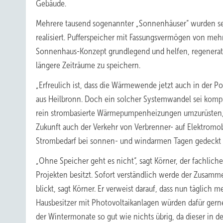
Gebäude.
Mehrere tausend sogenannter „Sonnenhäuser“ wurden se
realisiert. Pufferspeicher mit Fassungsvermögen von me
Sonnenhaus-Konzept grundlegend und helfen, regenera
längere Zeiträume zu speichern.
„Erfreulich ist, dass die Wärmewende jetzt auch in der P
aus Heilbronn. Doch ein solcher Systemwandel sei kompl
rein strombasierte Wärmepumpenheizungen umzurüsten, g
Zukunft auch der Verkehr von Verbrenner- auf Elektromob
Strombedarf bei sonnen- und windarmen Tagen gedeckt
„Ohne Speicher geht es nicht“, sagt Körner, der fachlich
Projekten besitzt. Sofort verständlich werde der Zus
blickt, sagt Körner. Er verweist darauf, dass nun tägl
Hausbesitzer mit Photovoltaikanlagen würden dafür ger
der Wintermonate so gut wie nichts übrig, da dieser in d