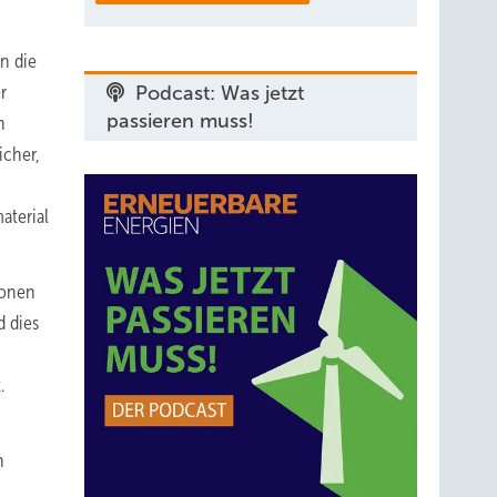
n die
r
Podcast: Was jetzt
passieren muss!
n
icher,
aterial
ionen
d dies
.
n
h