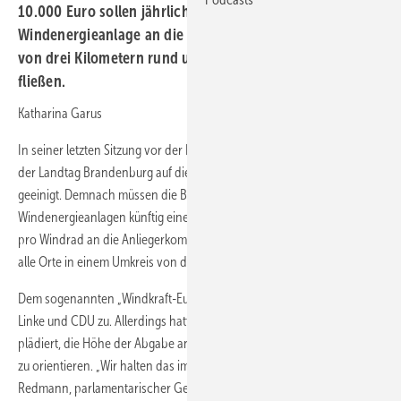
10.000 Euro sollen jährlich für jede neu errichtete
Windenergieanlage an die Kommunen in einem Umkreis
von drei Kilometern rund um den Anlagenstandort
fließen.
Katharina Garus
In seiner letzten Sitzung vor der Landtagswahl im September hat sich
der Landtag Brandenburg auf die Einführung einer Windkraft-Abgabe
geeinigt. Demnach müssen die Betreiber von neu errichteten
Windenergieanlagen künftig eine jährliche Abgabe von 10.000 Euro
pro Windrad an die Anliegerkommunen zahlen, und zwar anteilig an
alle Orte in einem Umkreis von drei Kilometern.
Dem sogenannten „Windkraft-Euro“ stimmten die Fraktionen von SPD,
Linke und CDU zu. Allerdings hatte die CDU ursprünglich dafür
plädiert, die Höhe der Abgabe an der Leistung der Windenergieanlage
zu orientieren. „Wir halten das immer noch für besser“, sagt Jan
Redmann, parlamentarischer Geschäftsführer der CDU. Am Ende