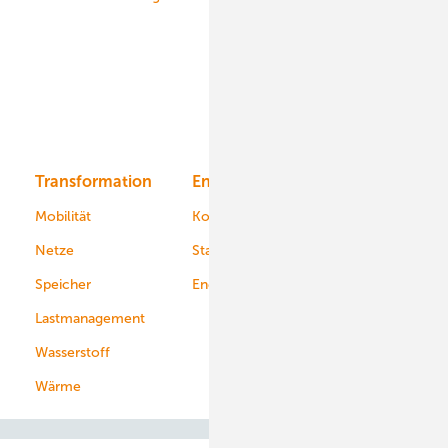
Onshore-Wind
Offshore-Wind
Solar
Bioenergie
Transformation
Energieversorger
Service
Mobilität
Kommunen
Netze
Stadtwerke
Speicher
Energiekonzerne
Lastmanagement
Wasserstoff
Wärme