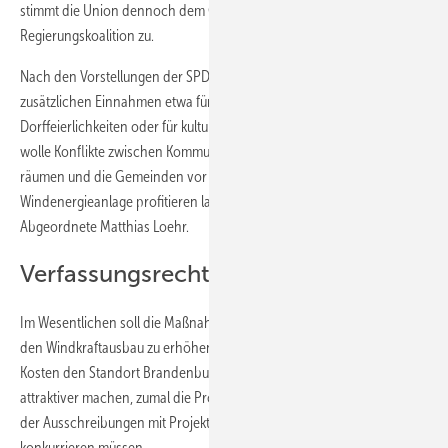
stimmt die Union dennoch dem Gesetzentwurf der rot-roten
Regierungskoalition zu.
Nach den Vorstellungen der SPD-Fraktion sollen die Kommunen die
zusätzlichen Einnahmen etwa für Infrastrukturprojekte, für
Dorffeierlichkeiten oder für kulturelle Veranstaltungen nutzen. Man
wolle Konflikte zwischen Kommunen und Betreibern aus dem Weg
räumen und die Gemeinden vor Ort direkt von den
Windenergieanlage profitieren lassen, betont der Linken-
Abgeordnete Matthias Loehr.
Verfassungsrechtlich bedenklich
Im Wesentlichen soll die Maßnahme dazu dienen, die Akzeptanz für
den Windkraftausbau zu erhöhen. Jedoch werden die zusätzlichen
Kosten den Standort Brandenburg für Projektierer nicht gerade
attraktiver machen, zumal die Projekte in Brandenburg im Rahmen
der Ausschreibungen mit Projekten in anderen Bundesländern
konkurrieren müssen.