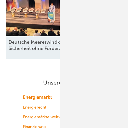
Deutsche Meereswindkraft-Branche fordert
Sicherheit ohne
Förderabhängigkeit
Unsere Themen
Energiemarkt
Technologie
Energierecht
Planung
Energiemärkte weltweit
Logistik
Finanzierung
Betrieb