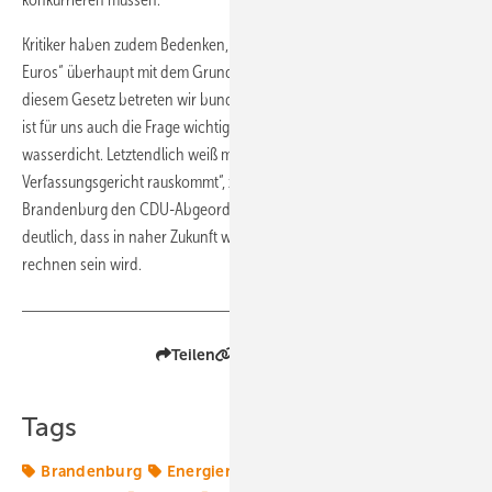
Kritiker haben zudem Bedenken, ob die Einführung des „Windkraft-
Euros“ überhaupt mit dem Grundgesetz zu vereinbaren ist. „Mit
diesem Gesetz betreten wir bundesrepublikanisches Neuland. Und da
ist für uns auch die Frage wichtig: Ist das verfassungsrechtlich auch
wasserdicht. Letztendlich weiß man das erst, wenn man aus dem
Verfassungsgericht rauskommt“, zitiert der Rundfunk Berlin
Brandenburg den CDU-Abgeordnete Dierk Homeyer. Er macht damit
deutlich, dass in naher Zukunft wohl mit Verfassungsklagen zu
rechnen sein wird.
Teilen
Link kopieren
Tags
Brandenburg
Energiemarkt
Energiepolitik