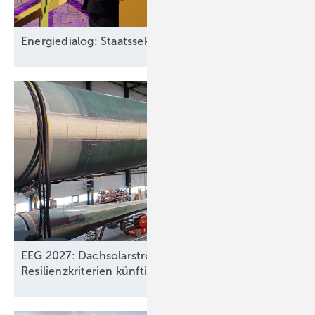
Energiedialog: Staatssekretär spricht über EEG-Pläne
EEG 2027: Dachsolarstrom verliert Wert,
Resilienzkriterien künftig für
Windkraft