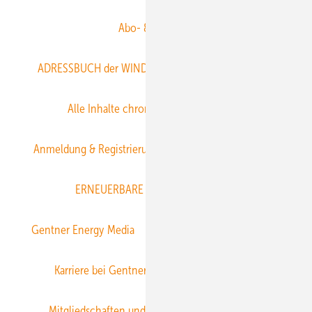
Abo- & Leserservice
ADRESSBUCH der WIND- und SOLARENERGIE
AGB
Alle Inhalte chronologisch
Anmelden
Anmeldung & Registrierung
Datenschutz
E-Paper
ERNEUERBARE ENERGIEN abonnieren
Gentner Energy Media
Gentner Verlag
Impressum
Karriere bei Gentner
Team
Mediaservice
Mitgliedschaften und Engagement
Newsletter