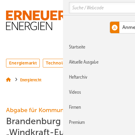
Springe
Springe
Springe
Search
auf
auf
auf
Hauptinhalt
Hauptmenü
SiteSearch
MENÜ
Startseite
Aktuelle Ausgabe
Energiemarkt
Technologie
Webinare
Podcasts
Heftarchiv
Energierecht
Videos
Firmen
Abgabe für Kommunen
Brandenburg einigt sich auf
Premium
„Windkraft-Euro“