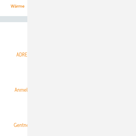
Wärme
Abo- & Leserservice
ADRESSBUCH der WIND- und SOLARENERGIE
AGB
Alle Inhalte chronologisch
Anmelden
Anmeldung & Registrierung
Datenschutz
E-Paper
ERNEUERBARE ENERGIEN abonnieren
Gentner Energy Media
Gentner Verlag
Impressum