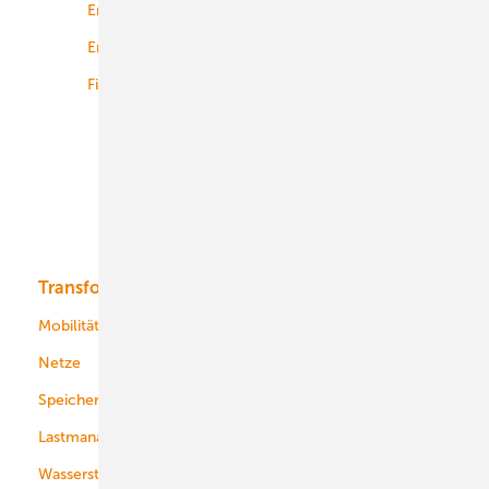
Energierecht
Planung
Energiemärkte weltweit
Logistik
Finanzierung
Betrieb
Onshore-Wind
Offshore-Wind
Solar
Bioenergie
Transformation
Energieversorger
Service
Mobilität
Kommunen
Netze
Stadtwerke
Speicher
Energiekonzerne
Lastmanagement
Wasserstoff