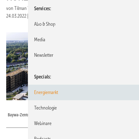
von
Tilman Weber
Services
24.03.2022
|
Druckvorschau
Abo & Shop
Media
Newsletter
Specials
Energiemarkt
Peter Neusser - BayWa
Technologie
Baywa-Zentrale in München
Webinare
Podcasts