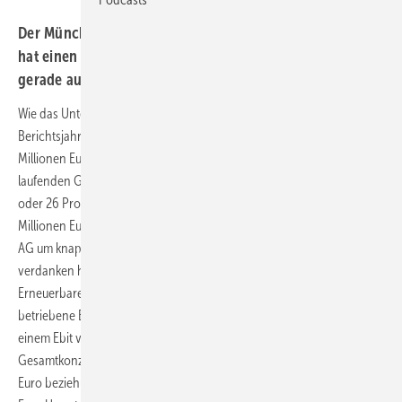
Der Münchner Energie-, Agrar- und Baukonzern Baywa
hat einen „Ergebnissprung“ von 26 Prozent erreicht –
gerade auch dank der Erneuerbarensparte.
Wie das Unternehmen am Donnerstag mitteilte, schloss es das
Berichtsjahr mit dem neuen eigenen Firmen-Rekordgebnis von 266,6
Millionen Euro ab. Das sogenannte Ebit, der Überschuss aus
laufenden Geschäften, erreichte damit ein Plus von 25 Millionen Euro
oder 26 Prozent im Vergleich zum Vorjahr, als der Konzern 211,6
Millionen Euro Ebit verbucht hatte. Den Umsatz erhöhte die Baywa
AG um knapp 3,4 Milliarden Euro auf 19,8 Milliaren Euro. Zu
verdanken haben die Münchner es insbesondere auch Ihrem
Erneuerbaren-Geschäft. Das vom Tochterunternehmen Baywa RE
betriebene Erneuerbaren-Segment des Konzerns machte 2021 mit
einem Ebit von 135 Millionen Euro mehr als die Hälfte des
Gesamtkonzern-Ergebnisses aus, nach einem Plus um 24 Millionen
Euro beziehungsweise 21,7 Prozent. Mit aufgerundet 3,6 Milliarden