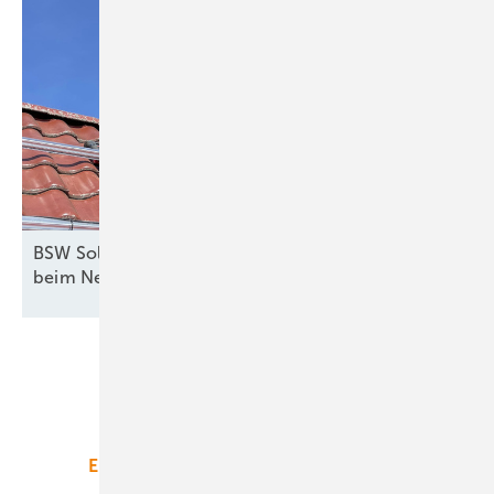
BSW Solar fordert Nachbesserungen am EEG und
beim
Netzpaket
Unsere Themen
Energiemarkt
Technologie