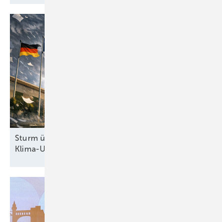
Sturm überm Kanzleramt: Höchstrichterliches
Klima-Urteil zwingt Regierung zum
Handeln