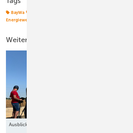
Tags
BayWa
BayWa re
Energiemarkt
Energierecht
Energiewende
Photovoltaik
Windmarkt
Weitere Inhalte
Ausblick der Windbranche: Was kommt 2026?