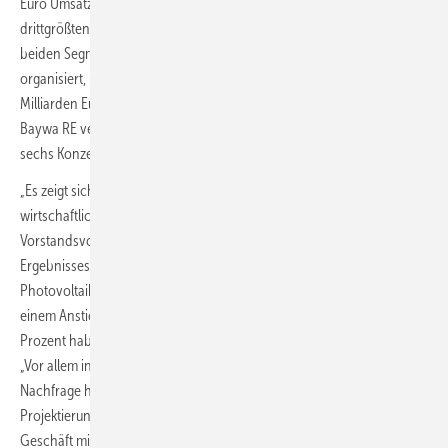
Euro Umsatz trug das Erneuerbaren-Segment immerhin den
drittgrößten Anteil an den Konzerneinnahmen bei – hinter den
beiden Segmenten Agrarproduktehandel, als „Cefetra Group“
organisiert, und Agrar. Das bedeutet ein Umsatzplus von 1,35
Milliarden Euro beziehungsweise von 61 Prozent, womit die von
Baywa RE vertretene Sparte weit mehr hinzugewann, als die anderen
sechs Konzernsparten.
„Es zeigt sich, wie richtig 2009 der Einstieg in diesen Sektor für den
wirtschaftlichen Erfolg der BayWa gewesen ist“, sagte der
Vorstandsvorsitzende Klaus Josef Lutz bei der Präsentation des
Ergebnisses. Insbesondere der Solarhandel mit Modulen für
Photovoltaik (PV) trug zum Bedeutungszuwachs der Sparte bei. Mit
einem Anstieg der Gesamtleistung gehandelter PV-Module um 73
Prozent habe sich das Solargeschäft als „Ergebnistreiber“ erwiesen.
„Vor allem in Euruopa, im Mittleren Osten und in Afrika war die
Nachfrage hoch“, erklärte Baywa. Auch das Projektgeschäft mit der
Projektierung von Windenergie- und Solaranlagen sowie das
Geschäft mit dem Betrieb von Windenergie- und Solaranlagen gehört