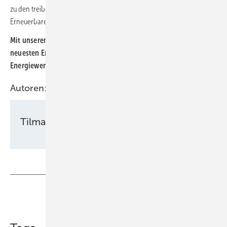
zu den treibenden Faktoren im Bedeutungszuwachs der
Erneuerbaren-Sparte.
Mit unserem kostenlosen Newsletter halten wir sie über die
neuesten Entwicklungen der Unternehmen informiert, die unsere
Energiewende vorantreiben.
Hier können Sie ihn abonnieren
.
Autoren:
Tilman Weber
Teilen
Link kopieren