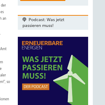
 der
 es
ch an
Podcast: Was jetzt
passieren muss!
7
e
 Amt
im
ie
aler
n!", so
tionen