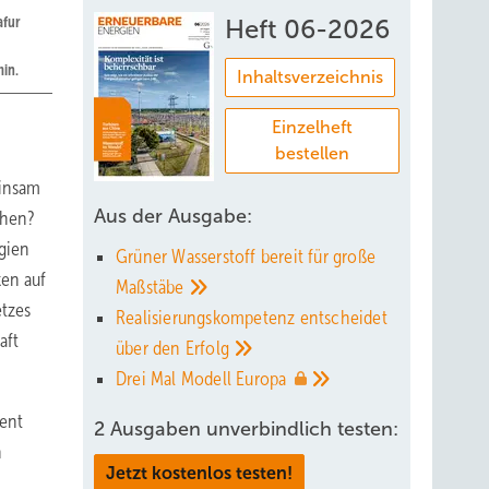
afur
Heft 06-2026
in.
Inhaltsverzeichnis
Einzelheft
bestellen
einsam
Aus der Ausgabe:
chen?
gien
Grüner Wasserstoff bereit für große
ken auf
Maßstäbe
etzes
Realisierungskompetenz entscheidet
aft
über den
Erfolg
Drei Mal Modell
Europa
dent
2 Ausgaben unverbindlich testen:
n
Jetzt kostenlos testen!