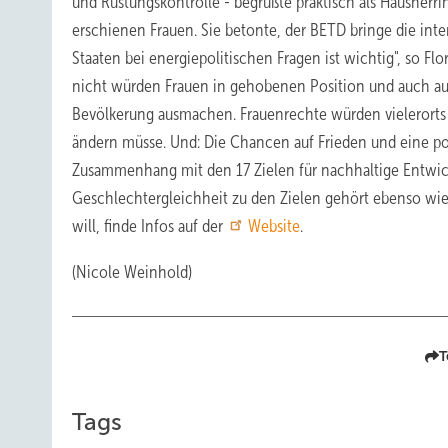
und Rüstungskontrolle - begrüßte praktisch als Hausherr
erschienen Frauen. Sie betonte, der BETD bringe die int
Staaten bei energiepolitischen Fragen ist wichtig", so F
nicht würden Frauen in gehobenen Position und auch au
Bevölkerung ausmachen. Frauenrechte würden vielerorts ve
ändern müsse. Und: Die Chancen auf Frieden und eine po
Zusammenhang mit den 17 Zielen für nachhaltige Entwick
Geschlechtergleichheit zu den Zielen gehört ebenso wie
will, finde Infos auf der
Website
.
(Nicole Weinhold)
T
Tags