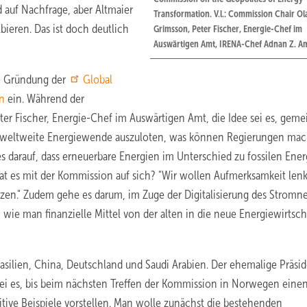
 auf Nachfrage, aber Altmaier
Transformation. V.l.: Commission Chair Ol
ieren. Das ist doch deutlich
Grimsson, Peter Fischer, Energie-Chef im
Auswärtigen Amt, IRENA-Chef Adnan Z. Am
e Gründung der
Global
n
ein. Während der
er Fischer, Energie-Chef im Auswärtigen Amt, die Idee sei es, gem
e weltweite Energiewende auszuloten, was können Regierungen ma
 darauf, dass erneuerbare Energien im Unterschied zu fossilen Ener
at es mit der Kommission auf sich? "Wir wollen Aufmerksamkeit len
en." Zudem gehe es darum, im Zuge der Digitalisierung des Stromn
wie man finanzielle Mittel von der alten in die neue Energiewirtsch
ilien, China, Deutschland und Saudi Arabien. Der ehemalige Präsi
l sei es, bis beim nächsten Treffen der Kommission in Norwegen eine
ive Beispiele vorstellen. Man wolle zunächst die bestehenden