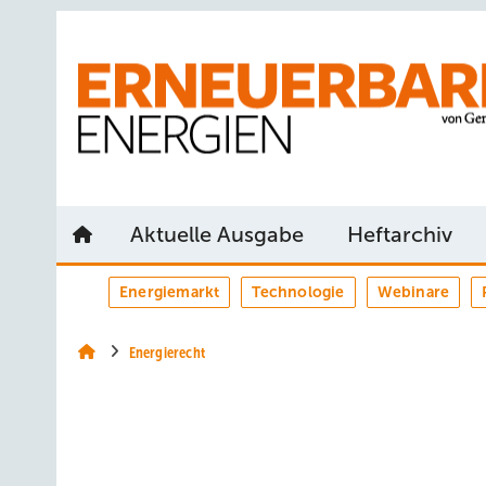
Springe
Springe
Springe
auf
auf
auf
Hauptinhalt
Hauptmenü
SiteSearch
Aktuelle Ausgabe
Heftarchiv
Energiemarkt
Technologie
Webinare
Energierecht