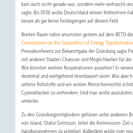
kam auch nicht gerade raus, sondern mehr verhuscht und
sagte: Bis 2030 wolle Deutschland seinen Kohlestrom halb
besser als gar keine Festlegungen auf diesem Feld.
Breiten Raum nahm ansonsten gestern auf dem BETD di
Commission on the Geopolitics of Energy Transformatio
Pressekonferenz zur Bekanntgabe der Gründung sagte Pet
mit anderen Staaten Chancen und Möglichkeiten für di
Wie könnten weitere Kooperationen aussehen? Er verwies
dezentral und weitgehend strombasiert seien. Was aber h
seltene Rohstoffe und wir wollen Menschenrechte schütz
Cyberattacken zu verhindern. Und man wolle auszuloten, 
umlenke.
Zu den Gründungsmitgliedern gehören unter anderem Bras
von Island, Olafur Grimsson, leitet die Kommission. Zie
Handlungsrahmen zu erstellen. Außerdem wolle man posit