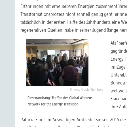
Erfahrungen mit erneuerbaren Energien zusammenführen u
Transformationsprozess nicht schnell genug geht, erinnert
tatsächlich in der ersten Hälfte des Jahrhunderts eine W
regenerativen Quellen, habe in seiner Jugend (lange her) 
Als "per
gegründe
Energy T
im Zuge 
Unterabt
Bundesmi
Foto: Nicole Weinhold
weltweit
Riesenandrang: Treffen des Global Womens
Frauenau
Network for the Energy Transition.
ihre Auf
Patricia Flor - im Auswärtigen Amt leitet sie seit 2015 d