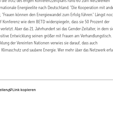
in die trotz des engen Konferenzzeitplans rund 60 zum Netzwerken
ernationale Energieelite nach Deutschland. "Die Kooperation mit and
lor, "Frauen können den Energiewandel zum Erfolg führen." Längst no
f Konferenz wie dem BETD widerspiegeln, dass sie 50 Prozent der
rletzt. Aber das 21. Jahrhundert sei das Gender-Zeitalter, in dem si
sitive Entwicklung seinen größer mit Frauen am Verhandlungstisch.
lung der Vereinten Nationen verwies sie darauf, dass auch
 Klimaschutz und saubere Energie. Wer mehr über das Netzwerk erf
eilen
Link kopieren