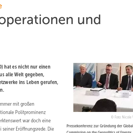
e
ooperationen und
) hat es nicht nur einen
s alle Welt gegeben,
tzwerke ins Leben gerufen,
n.
 immer mit großen
ationale Politprominenz
Foto: Nicole
ktenswert war doch eine
Pressekonferenz zur Gründung der Globa
i seiner Eröffnungsrede. Die
Commission on the Geopolitics of Energy