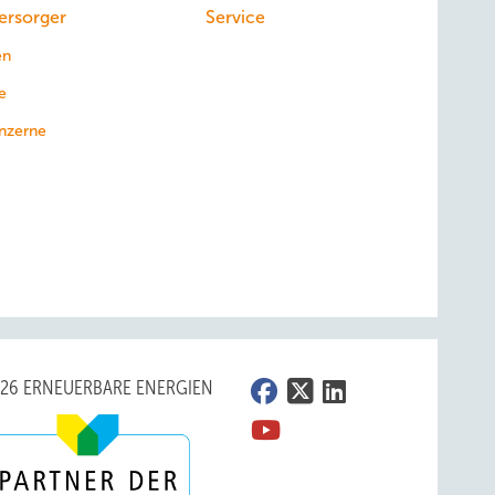
ersorger
Service
en
e
nzerne
026 ERNEUERBARE ENERGIEN