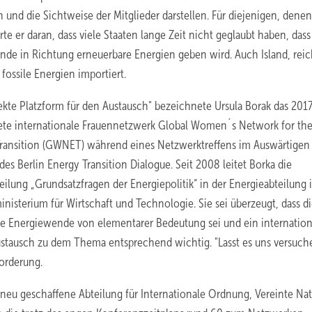
nd die Sichtweise der Mitglieder darstellen. Für diejenigen, denen
e er daran, dass viele Staaten lange Zeit nicht geglaubt haben, dass
ende in Richtung erneuerbare Energien geben wird. Auch Island, rei
fossile Energien importiert.
fekte Platzform für den Austausch" bezeichnete Ursula Borak das 201
te internationale Frauennetzwerk Global Women´s Network for th
ransition (GWNET) während eines Netzwerktreffens im Auswärtigen
des Berlin Energy Transition Dialogue. Seit 2008 leitet Borka die
eilung „Grundsatzfragen der Energiepolitik“ in der Energieabteilung 
nisterium für Wirtschaft und Technologie. Sie sei überzeugt, dass d
e Energiewende von elementarer Bedeutung sei und ein internation
stausch zu dem Thema entsprechend wichtig. "Lasst es uns versuche
forderung.
ie neu geschaffene Abteilung für Internationale Ordnung, Vereinte Na