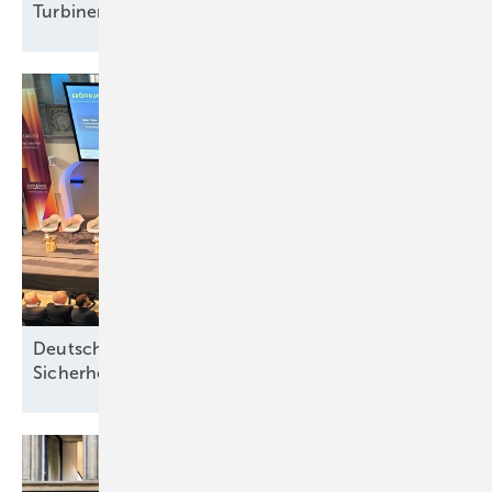
Turbinen mit 5,23
Gigawatt
Deutsche Meereswindkraft-Branche fordert
Sicherheit ohne
Förderabhängigkeit