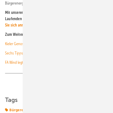
Bürgerenergiegesellschaften genau das umsetzen können.
Mit unserem kostenlosen Newsletter bleiben Sie immer auf dem
Laufenden über die Entwicklung der Energiewende.
Hier können
Sie sich anmelden
.
Zum Weiterlesen:
Kieler Genossen kombinieren Mieterstrom mit Bürgerbeteiligung
Sechs Tipps für eine bessere Klima-Kommunikation
FA Wind legt Mustervertrag für kommunale Teilhabe nach EEG vor
Teilen
Link kopieren
Tags
Bürgerenergie
CO2-Reduktionsziele
Energiemarkt