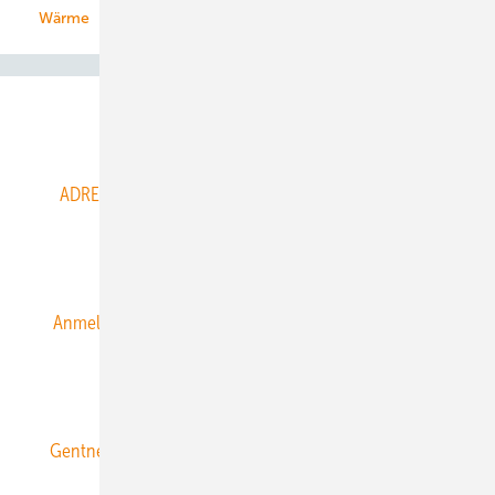
Wärme
Abo- & Leserservice
ADRESSBUCH der WIND- und SOLARENERGIE
AGB
Alle Inhalte chronologisch
Anmelden
Anmeldung & Registrierung
Datenschutz
E-Paper
ERNEUERBARE ENERGIEN abonnieren
Gentner Energy Media
Gentner Verlag
Impressum