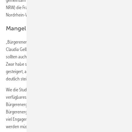
gemeinsam mit dem Landesverband Erneuerbare Energien NRW (LEE
NRW) die Frauen-Situation bei dezentralen Energie-Initiativen in
Nordrhein-Westfalen untersucht.
Mangel an Zeit und Kapital bremsen Frauen
„Bürgerenergie leistet einen wichtigen Beitrag zur
Akzeptanz
“, sagte
Claudia Gellert, stellvertretende Vorsitzende des LEE NRW. „Deshalb
sollten auch alle gesellschaftlichen Gruppen einbezogen werden.“
Zwar habe sich der Frauenanteil in der Bürgerenergie von 20 Prozent
gesteigert, aber „das in der Studie dokumentierte Plus ist aber noch
deutlich steigerungsfähig.“
Wie die Studie zeigt, verhindern vor allem die Faktoren Zeit und
verfügbares Kapital ein stärkeres Engagement von Frauen in der
Bürgerenergie. Dazu passt, dass Frauen vor allem in kleinen
Bürgerenergiegesellschaften mit weniger als 40 Mitgliedern, in denen
viel Engagement gefordert ist und oft auch höhere Anteile gezeichnet
werden müssen, mit 7 Prozent besonders schwach vertreten sind.