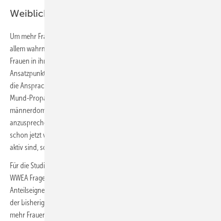
Weibliche Vorbilder als Türöffner
Um mehr Frauen für die Bürgerenergie zu gewinnen, könnten vor
allem wahrnehmbare weibliche Vorbilder und eine Ansprache, die
Frauen in ihrer tatsächlichen Lebenswelt abholt, vielversprechende
Ansatzpunktesein, sagte Madeline Bode vom LEE. Bislang funktioniert
die Ansprache vor allem über persönliche Ansprache und Mund-zu-
Mund-Propaganda, so dass sie sich in geschlossenen
männerdominierten Kreisen bewegt. Um mehr und
jüngere Frauen
anzusprechen, könnte Social Media ein wichtiger Kanal sein, wo
schon jetzt viele Frauen mit Interesse an Klima- und Energiepolitik
aktiv sind, so Bode.
Für die Studie, die einen Zwischenschritt darstellt, haben LEE NRW und
WWEA Fragebogen von 29 Bürgerenergiegesellschaften und 347
Anteilseignern ausgewertet. In der zweiten Phase der sollen auf Basis
der bisherigen Erkenntnisse Empfehlungen erarbeitet werdenn, wie
mehr Frauen für Bürgerenergie-Initiativen gewonnen werden und wie