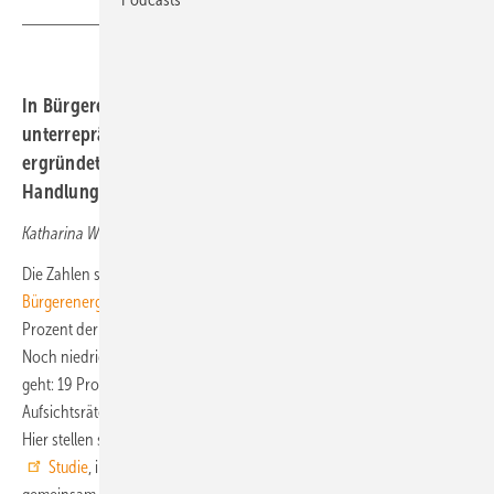
In Bürgerenergiegesellschaften sind Frauen
unterrepräsentiert. Ein Forschungsprojekt hat Ursachen
ergründet und will im nächsten Schritt
Handlungsempfehlungen erarbeiten.
Katharina Wolf
Die Zahlen sind ernüchternd: Frauen sind in
Bürgerenergiegesellschaften
deutlich unterrepräsentiert. Nur 29
Prozent der Mitglieder sind weiblich, sie halten 27 Prozent der Anteile.
Noch niedriger liegen die Zahlen, wenn es um Führungspositionen
geht: 19 Prozent der Geschäftsführer sind weiblich, 21 Prozent der
Aufsichtsräte. Nur bei Vorstandsposten sind Frauen stärker vertreten:
Hier stellen sie 35 Prozent. Zu diesen Ergebnissen kommt eine
Studie
, in der die World Wind Energy Association (WWEA)