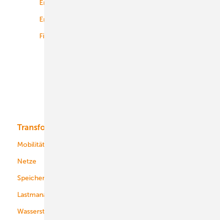
Energierecht
Planung
Energiemärkte weltweit
Logistik
Finanzierung
Betrieb
Onshore-Wind
Offshore-Wind
Solar
Bioenergie
Transformation
Energieversorger
Service
Mobilität
Kommunen
Netze
Stadtwerke
Speicher
Energiekonzerne
Lastmanagement
Wasserstoff