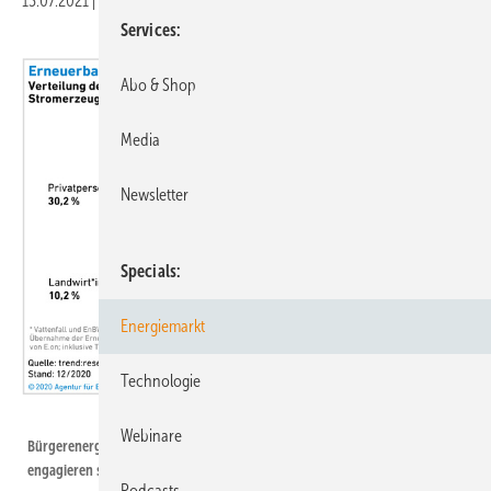
13.07.2021
|
Druckvorschau
Services
Abo & Shop
Media
Newsletter
Specials
Energiemarkt
Technologie
Agentur für Erneuerbare Energien
Webinare
Bürgerenergie ist ein wichtiger Faktor in der Energiewende. Aber bislang
engagieren sich nur wenige Frauen.
Podcasts