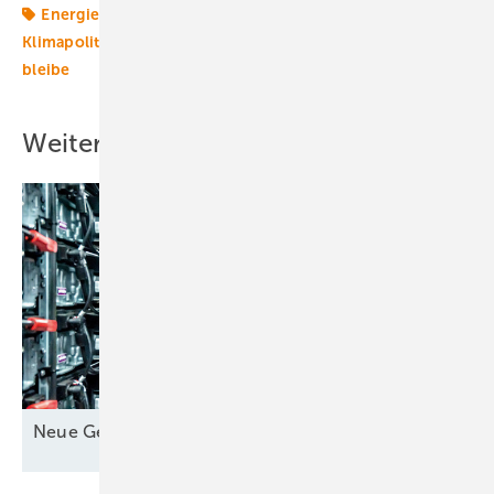
Energierecht
Erneuerbare in Kommunen
Klimapolitik
Photovoltaik
Politik
Windenergie
bleibe
Weitere Inhalte
Neue Geschäfte für
Speicher