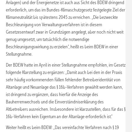
Anlagen) und der Energienetze ist auch aus Sicht des BDEW dringend
erforderlich, um das im Bundes-Klimaschutzgesetz festgelegte Ziel der
Klimaneutralität bis spätestens 2045 zu erreichen. „Die bezweckte
Beschleunigung von Verwaltungsverfahren ist in diesem
Gesetzesentwurf zwar in Grundzügen angelegt, aber noch nicht weit
genug umgesetzt, um tatsächlich die notwendige
Beschleunigungswirkung zu erzielen“, heißt es beim BDEW in einer
Stellungnahme.
Der BDEW hatte im April in einer Stellungnahme empfohlen, im Gesetz
folgende Klarstellung zu ergänzen: „Damit auch bei den in der Praxis
sehr häufig vorkommenden Fällen fehlender Betreiberidentität von
Altanlage und Neuanlage das § 16b-Verfahren gewählt werden kann,
ist dringend zu ergänzen, dass hierfür die Anzeige des
Bauherrenwechsels und die Einverständniserklärung des
Altbetreibers ausreichen. Insbesondere ist klarzustellen, dass für das §
16b-Verfahren kein Eigentum an der Altanlage erforderlich ist.“
Weiter heißt es beim BDEW: „Das vereinfachte Verfahren nach § 19