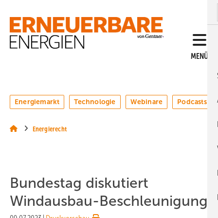
Springe
Springe
Springe
auf
auf
auf
Hauptinhalt
Hauptmenü
SiteSearch
MENÜ
Energiemarkt
Technologie
Webinare
Podcasts
Energierecht
Bundestag diskutiert
Windausbau-Beschleunigung