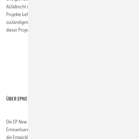
Abfallrecht und wieder andere nach BImSchG genehmigt. Einige
Projekte befinden sich hingegen im Bauleitplanverfahren der
zuständigen Standortgemeinden. Mit den ersten Inbetriebnahmen
dieser Projekte ist ab dem Frühjahr 2023 zu rechnen. (nw)
ÜBER EPNE
Die EP New Energies ist das 2019 gegründete Kompetenzzentrum für
Erneuerbare Energien der EPH-Gruppe und bündelt Know-how für
die Entwicklung und den Bau von Erneuerbaren Energieanlagen im