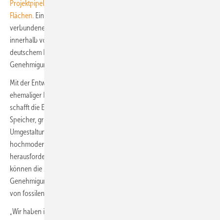
Projektpipeline in Deutschland von über vier GW auf gesicherten
Flächen.
Ein Großteil davon sind Flächen im Eigentum der
verbundenen Unternehmen Leag und Mibrag. Damit hat die EPNE
innerhalb von zwei Jahren eine der größten EE-Projektpipelines auf
deutschem Boden aufgebaut – und davon bereits über 1 GW in
Genehmigungsverfahren gebracht.
Mit der Entwicklung von Wind- und Solarenergie auf Flächen
ehemaliger Kraftwerksstandorte und in Bergbaufolgelandschaften,
schafft die EPNE eine zentrale Grundlage für Folgeinvestitionen in
Speicher, grünen Wasserstoff und grüne Industrie und damit für die
Umgestaltung der Braunkohleregionen zu CO
-neutralen und
2
hochmodernen Industriestandorten – einer der wichtigsten und
herausforderndsten Bausteine der Energiewende. Darüber hinaus
können die 1 GW Erneuerbare-Energie-Projekte in
Genehmigungsverfahren einen wichtigen Beitrag zur Unabhängigkeit
von fossilen Energieimporten leisten.
„Wir haben in kaum zwei Jahren 14 Erneuerbare-Energien-Projekte