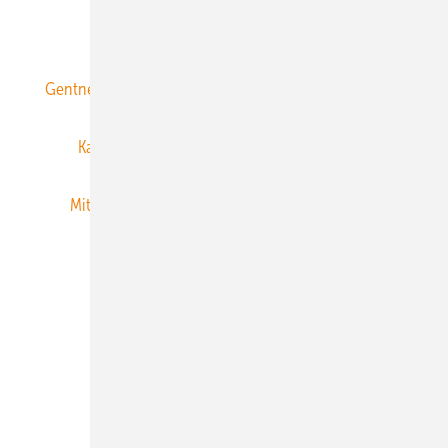
ERNEUERBARE ENERGIEN abonnieren
Gentner Energy Media
Gentner Verlag
Impressum
Karriere bei Gentner
Team
Mediaservice
Mitgliedschaften und Engagement
Newsletter
Privacy Manager
RSS-Feed
Veranstaltungen / Webinare
© 2026 ERNEUERBARE ENERGIEN