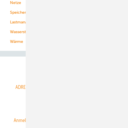
Netze
Stadtwerke
Speicher
Energiekonzerne
Lastmanagement
Wasserstoff
Wärme
Abo- & Leserservice
ADRESSBUCH der WIND- und SOLARENERGIE
AGB
Alle Inhalte chronologisch
Anmelden
Anmeldung & Registrierung
Datenschutz
E-Paper