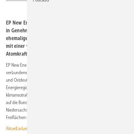
EP New Energies bringt über 1 GW Grünstrom-Projekte
in Genehmigungsverfahren: Erneuerbare Energien auf
ehemaligen Bergbauflächen in fortgeschrittener Planung
mit einer vergleichbaren Gesamtkapazität eines
Atomkraftwerks .
EP New Energies GmbH (EPNE) treibt gemeinsam mit ihren
verbundenen Unternehmen den Transformationsprozess der Mittel-
und Ostdeutschen Bergbauregionen zu erneuerbaren
Energieregionen voran und leistet damit einen wichtigen Beitrag zur
klimaneutralen und importunabhängigen Energieversorgung. Verteilt
auf die Bundesländer Brandenburg, Sachsen, Sachsen-Anhalt sowie
Niedersachsen entwickelt die EPNE Projekte im Bereich Windenergie,
Freiflächen-PV sowie
Floating-PV
.
Aktuell arbeitet die EPNE an einer Erneuerbare-Energien-