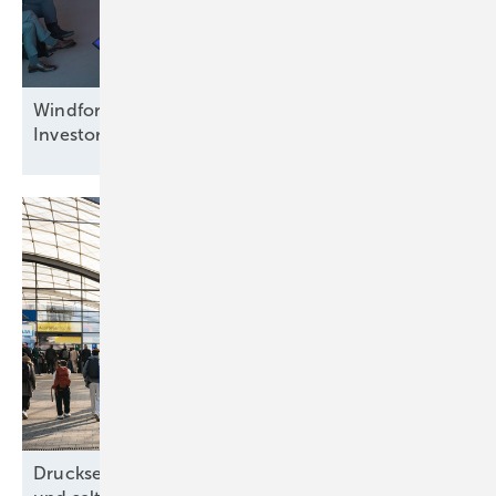
Windforce diskutiert: Was erneuert das
Investorenvertrauen in der
Offshore-Windkraft?
Drucksensorik in Rotorblatt-Unterlegscheiben