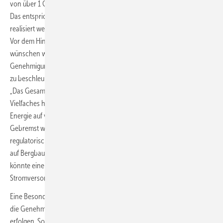
von über 1 GW Gesamtleistung in Genehmigungsverfahren gebracht.
Das entspricht in etwa der Leistung eines Atomkraftwerks, die
realisiert werden können, sobald die Baugenehmigungen vorliegen.
Vor dem Hintergrund der Diskussion um Laufzeitverlängerungen
wünschen wir uns mutige Initiativen seitens der Politik
Genehmigungsprozesse für Erneuerbare-Energien-Projekte deutlich
zu beschleunigen,“ so Dominique Guillou, Geschäftsführer der EPNE.
„Das Gesamtpotenzial auf Bergbaufolgeflächen liegt noch um ein
Vielfaches höher und bietet die Möglichkeit große Mengen an grüner
Energie auf vergleichsweise konfliktarmen Flächen zu erzeugen.
Gebremst werden große Teile des Potenzials aktuell durch einen
regulatorischen Rahmen, der den Ausbau von Erneuerbaren Energien
auf Bergbaufolgeflächen behindert. Die Umsetzung dieser Anlagen
könnte eine enorme Chance für die heimische klimaverträgliche
Stromversorgung und die Bergbauregionen bedeuten.“
Eine Besonderheit der Projekte im Genehmigungsverfahren ist, dass
die Genehmigungen nach unterschiedlichen rechtlichen Verfahren
erfolgen. So werden einige der Projekte nach Bergrecht, andere nach