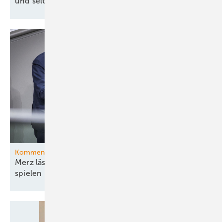
und seltene Erden vom
Amazonas
Kommentar
Merz lässt die Ministerin ihr böses Bühnenstück
spielen – und pokert mit
Energiewende