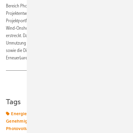
Bereich Photovoltaik und Onshore-Windenergie. Als
Projektentwicklerin bearbeitet das junge Unternehmen ein
Projektportfolio von über 4 GW, das sich über die Technologien
Wind-Onshore, Freiflächen-PV, Floating-PV sowie Hybridprojekte
erstreckt. Dabei werden auch innovative Ansätze, wie z.B. die
Umnutzung bestehender Netzinfrastruktur, Eigenversorgungsmodelle
sowie die Direktanbindung von Industrieunternehmen an
Erneuerbare Erzeugungsanlagen verfolgt.
Teilen
Link kopieren
Tags
Energiemarkt
Energierecht
Gemeinde
Genehmigung
Genehmigungsverfahren
Gesetze
Photovoltaikmarkt
Windmarkt