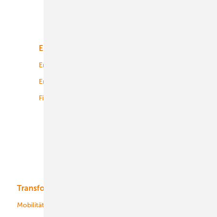
Unsere Themen
Energiemarkt
Technologie
Energierecht
Planung
Energiemärkte weltweit
Logistik
Finanzierung
Betrieb
Onshore-Wind
Offshore-Wind
Solar
Bioenergie
Transformation
Energieversorger
Service
Mobilität
Kommunen