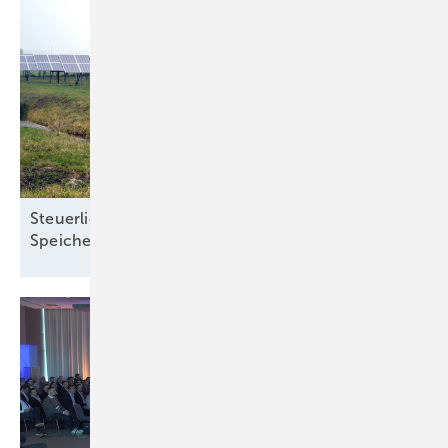
Steuerliche Vereinfachungen für Ökostrom und
Speicher treten zum Jahreswechsel in
Kraft