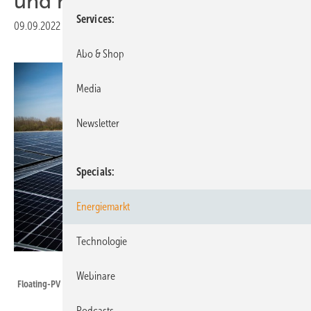
und mehr
Services
09.09.2022
|
Druckvorschau
Abo & Shop
Media
Newsletter
Specials
Energiemarkt
Technologie
BayWa r.e.
Webinare
Floating-PV wird es auch in ehemaligen Kohleregionen von EPNE geben.
Podcasts