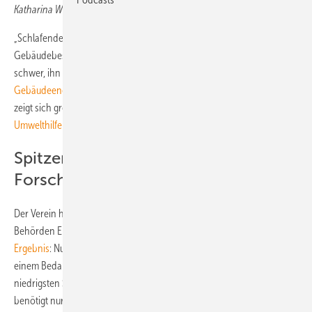
Katharina Wolf
„Schlafender Riese“ - so wird das
Klimaschutzpotenzial
, das im
Gebäudebestand steckt, oft genannt. Allerdings tut sich die Politik
schwer, ihn zu wecken. Nicht nur, dass seit 2016 über ein
Gebäudeenergiegesetz
verhandelt wird, auch in den eigenen Bauten
zeigt sich großer Nachholbedarf, wie ein
Vergleich der Deutschen
Umwelthilfe
jetzt ergab.
Spitzenplatz für das
Forschungsministerium
Der Verein hat von insgesamt 26 Ministerien und nachgeordneten
Behörden Energieausweise angefordert und verglichen. Das
traurige
Ergebnis
: Nur das Ministerium für Bildungs- und Forschung erfüllt mit
einem Bedarf von 36 kWh/m2 den KfW-40-Standard und damit den
niedrigsten Standard von so genannten Energiesparhäusern. Es
benötigt nur 40 Prozent der in der Energieeinsparverordnung