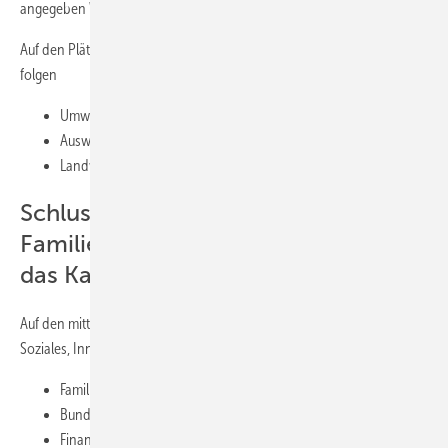
angegeben Werte eines Referenzhauses.
Auf den Plätzen, denen die DUH ein noch gutes Zeugnis ausstellte,
folgen
Umweltministerium, 67 kWh/m2
Auswärtiges Amt, 68 kWh/m2
Landwirtschaftsministerium, 68 kWh/m2.
Schlusslicht: das
Familienministerium, Vorletzter ist
das Kanzleramt
Auf den mittleren Plätzen folgen die Ministerien für Arbeit und
Soziales, Inneres sowie für Verkehr. Ganz hinten liegen:
Familienministerium, 211 kWh/m2
Bundeskanzleramt, 195 kWh/m2, Energieausweis abgelaufen
Finanzministerium, 161 kWh/m2