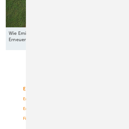
Wie Emilia-Romagna und RWE in Italien nun den
Erneuerbaren-Ausbau
anpacken
Unsere Themen
Energiemarkt
Technologie
Energierecht
Planung
Energiemärkte weltweit
Logistik
Finanzierung
Betrieb
Onshore-Wind