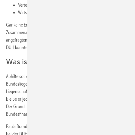
Verteidigungsministerium, 149 kWh/m2
Wirtschaftsministerium, 142 kWh/m2
Gar keine Energieausweise konnten die Ministerien für Wirtschaftliche
Zusammenarbeit, Justiz und Gesundheit vorlegen. Auch bei den 14
angefragten nachgeordneten Behörden war die Ausbeute mau: Laut
DUH konnten nur zwei das geforderte Dokument zeigen.
Was ist mit dem Sanierungsfahrplan?
Abhilfe soll eigentlich der Energetische Sanierungsfahrplan der
Bundesliegenschaften (ESB) schaffen. Der ESB betrifft laut DUH 2.200
Liegenschaften. Bereits seit 2012 geplant und 2015 fertiggestellt,
bleibe er jedoch noch immer unter Verschluss, bemängelt der Verein.
Der Grund: Die Sanierungen seien aus Sicht des
Bundesfinanzministeriums zu teuer.
Paula Brandmeyer, stellvertretende Leiterin Energie und Klimaschutz
bei der DUH kritisiert die zuständigen Minister: „Scholz und Seehofer