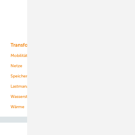
Offshore-Wind
Solar
Bioenergie
Transformation
Energieversorger
Service
Mobilität
Kommunen
Netze
Stadtwerke
Speicher
Energiekonzerne
Lastmanagement
Wasserstoff
Wärme