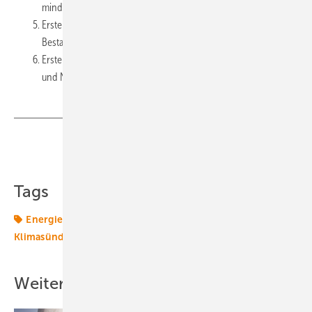
mindestens KfW-40-Standard,
Erstellung ordnungsrechtlicher Vorgaben für die
Bestandssanierung sowie
Erstellung von individuellen Sanierungsfahrplänen bei Verkauf
und Neuvermietung.
Teilen
Link kopieren
Tags
Energiemarkt
Energierecht
Klimapolitik
Klimasünder
Politik
Weitere Inhalte