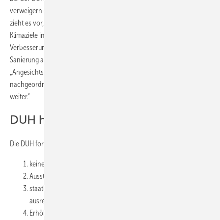
verweigern offen den Klimaschutz im Gebäudebereich. Herr Scholz
zieht es vor, ein Budget für
Sanktionszahlungen
wegen verpasster
Klimaziele in den Haushalt aufzunehmen, statt in die energetische
Verbesserung zu investieren.“ Es sei kurzsichtig, Klimaschutz und
Sanierung aufgrund von Kosten gegeneinander auszuspielen.
„Angesichts des desaströsen Ergebnisses insbesondere bei den
nachgeordneten Behörden bleiben wir deshalb dran und prüfen
weiter.“
DUH hat sechs Forderungen
Die DUH fordert ein Umdenken in der Politik mit sechs Maßnahmen:
keine neuen Ölheizungen ab 2020,
Ausstieg aus Gasheizungen ab 2025,
staatliche Förderung für energetische Sanierung mit
ausreichendem Finanzrahmen,
Erhöhung der Effizienzanforderungen für Neubauten auf