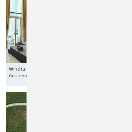
Windturbinenbauer Nordex und Anteilseigner
Acciona offen für neue
Wachstumsphase