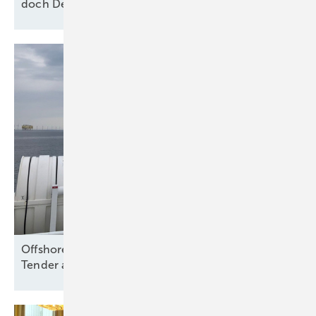
doch Deutschland verfehlt
2030-Ziel
Offshore Wind: Koalition folgt Branche und will
Tender aussetzen – bloß
warum?