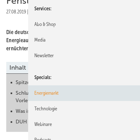
Fenster raus
Services
27.08.2019
|
Druckvorschau
Abo & Shop
Die deutsche Umwelthilfe vergleicht Gebäude-
Energieausweise von Ministerien und kommt zu
Media
ernüchternden Ergebnissen.
Newsletter
Inhalt
Specials
Spitzenplatz für das Forschungsministerium
Schlusslicht: das Familienministerium,
Energiemarkt
Vorletzter ist das Kanzleramt
Technologie
Was ist mit dem Sanierungsfahrplan?
DUH hat sechs Forderungen
Webinare
Podcasts