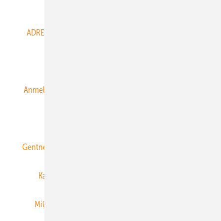
Abo- & Leserservice
ADRESSBUCH der WIND- und SOLARENERGIE
AGB
Alle Inhalte chronologisch
Anmelden
Anmeldung & Registrierung
Datenschutz
E-Paper
ERNEUERBARE ENERGIEN abonnieren
Gentner Energy Media
Gentner Verlag
Impressum
Karriere bei Gentner
Team
Mediaservice
Mitgliedschaften und Engagement
Newsletter