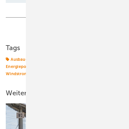
Teilen
Link kopieren
Tags
Ausbau-Ziele
Branche
Energiemarkt
Energiepolitik
Energierecht
Politik
Windmarkt
Windstromvermarktung
Weitere Inhalte