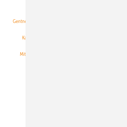
ERNEUERBARE ENERGIEN abonnieren
Gentner Energy Media
Gentner Verlag
Impressum
Karriere bei Gentner
Team
Mediaservice
Mitgliedschaften und Engagement
Newsletter
Privacy Manager
RSS-Feed
Veranstaltungen / Webinare
© 2026 ERNEUERBARE ENERGIEN