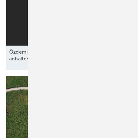
Özdemirs schwarz-grünes Bündnis beschließt
anhaltende Energiewende ohne
Fahrplan