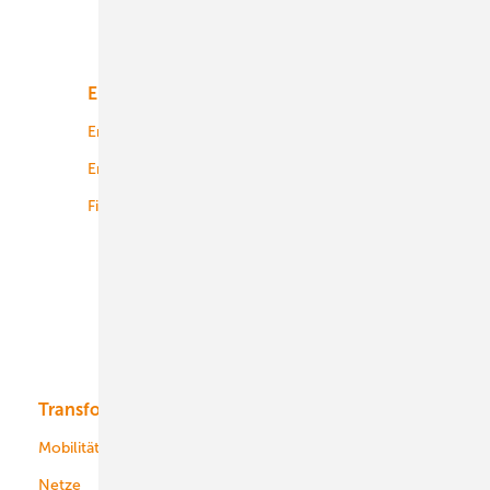
Unsere Themen
Energiemarkt
Technologie
Energierecht
Planung
Energiemärkte weltweit
Logistik
Finanzierung
Betrieb
Onshore-Wind
Offshore-Wind
Solar
Bioenergie
Transformation
Energieversorger
Service
Mobilität
Kommunen
Netze
Stadtwerke