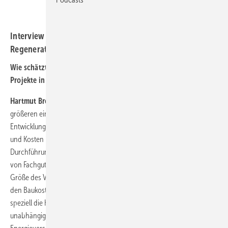
Interview mit Hartmut Brösamle, Vorstand des
Regenerativunternehmens wpd AG in Bremen.
Wie schätzt wpd selbst die Wirtschaftlichkeit immer kleinerer
Projekte in Deutschland ein?
Hartmut Brösamle:
Kleinere Projekte unterliegen im Vergleich zu
größeren einem höheren Wettbewerbs- und Kostendruck. Die
Entwicklung solcher Projekte ist aber aus Sicht von Dauer, Aufwand
und Kosten im Wesentlichen vergleichbar. Als Beispiel können die
Durchführung des Genehmigungsverfahrens oder die Beauftragung
von Fachgutachten genannt werden, welche unabhängig von der
Größe des Vorhabens erforderlich sind. Ähnlich verhält es sich bei
den Baukosten, wo insbesondere die Netzanschlusskosten, hier
speziell die Kosten für die Planung und Errichtung einer Kabeltrasse,
unabhängig von der Anlagenanzahl aufgrund des vom