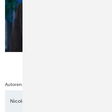
Foto: wpd AG
Hartmut Brösamle, Vorstand wpd AG
Autoren:
Nicole Weinhold