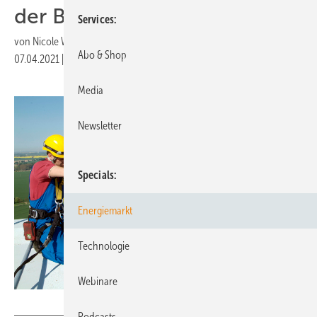
der Branche
Services
von
Nicole Weinhold
Abo & Shop
07.04.2021
|
Druckvorschau
Media
Newsletter
Specials
Energiemarkt
Technologie
Webinare
ENERTRAG
Podcasts