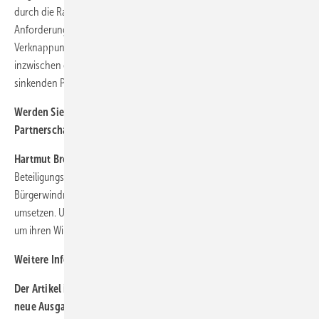
durch die Rahmenbedingungen im EEG und die steigenden
Anforderungen weniger interessant sein. Angesichts der
Verknappung von Flächen stellen größere Windparkvorhaben
inzwischen eine Seltenheit dar, so dass die meisten Projekte von
sinkenden Preisen betroffen sind.
Werden Sie von Bürgergruppen wegen möglicher
Partnerschaften angesprochen?
Hartmut Brösamle:
Inzwischen gibt es kaum noch Projekte ohne
Beteiligungsmodell. Die Realisierung eines Anteils am Windpark als
Bürgerwindräder ist eines der Modelle, die wir in unseren Projekten
umsetzen. Und natürlich wenden sich auch Bürgergruppen an uns,
um ihren Windpark gemeinsam mit wpd zu planen und umzusetzen.
Weitere Informationen: www.wpd.de
Der Artikel ist eine Kostprobe aus unserem Printmagazin. Die
neue Ausgabe ist jetzt erhältlich. Ein kostenloses Probeabo