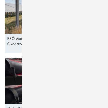
EEÖ warnt vor teuren Strompreisen ohne
Ökostromausbau in
Österreich