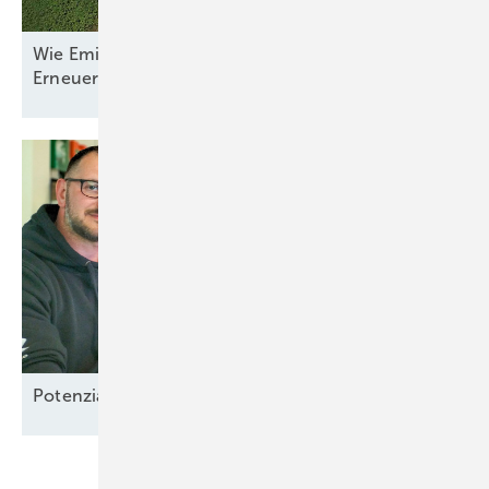
Wie Emilia-Romagna und RWE in Italien nun den
Erneuerbaren-Ausbau
anpacken
Potenzial-Pflege auf
Borkum