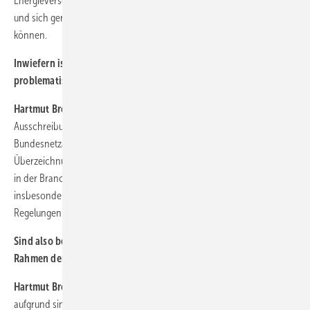
Energieversorger zugewiesenen Netzverknüpfungspunkts entstehen
und sich gerade bei kleineren Projekten wirtschaftlich auswirken
können.
Inwiefern ist das neue Ausschreibungsdesign des EEG 2021
problematisch?
Hartmut Brösamle:
Zum einen gibt es weniger
Ausschreibungstermine und zum anderen kann die
Bundesnetzagentur das Ausschreibungsvolumen bei drohender
Überzeichnung senken. Dies führt zu einer generellen Verunsicherung
in der Branche. Es kann davon ausgegangen werden, dass
insbesondere Projekte mit einer kleinen Anlagenanzahl von diesen
Regelungen betroffen sein dürften.
Sind also besonders kleinere Projekte von sinkenden Preisen im
Rahmen der EEG-Ausschreibung betroffen?
Hartmut Brösamle:
Ja. Gerade kleine Windparkvorhaben dürften
aufgrund sinkender Wirtschaftlichkeit und größerer Verunsicherung