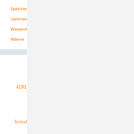
Speicher
Energiekonzerne
Lastmanagement
Wasserstoff
Wärme
Abo- & Leserservice
ADRESSBUCH der WIND- und SOLARENERGIE
AGB
Alle Inhalte chronologisch
Anmelden
Anmeldung & Registrierung
Datenschutz
E-Paper