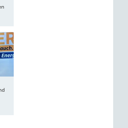
en
nd