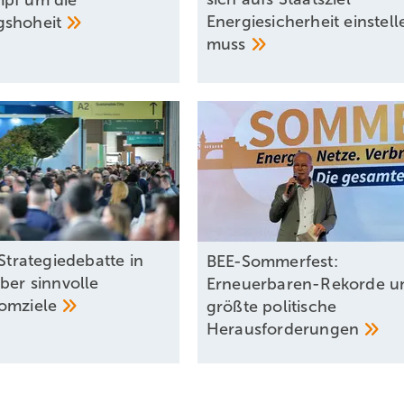
pf um die
Energiesicherheit einstell
gshoheit
muss
 Strategiedebatte in
BEE-Sommerfest:
ber sinnvolle
Erneuerbaren-Rekorde u
omziele
größte politische
Herausforderungen