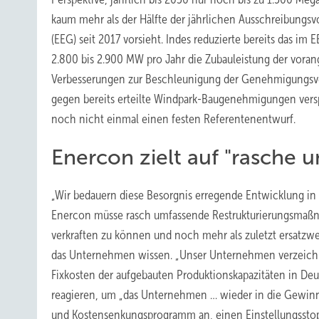
kaum mehr als der Hälfte der jährlichen Ausschreibungs
(EEG) seit 2017 vorsieht. Indes reduzierte bereits das 
2.800 bis 2.900 MW pro Jahr die Zubauleistung der vora
Verbesserungen zur Beschleunigung der Genehmigungsver
gegen bereits erteilte Windpark-Baugenehmigungen versp
noch nicht einmal einen festen Referentenentwurf.
Enercon zielt auf "rasche 
„Wir bedauern diese Besorgnis erregende Entwicklung in
Enercon müsse rasch umfassende Restrukturierungsmaßn
verkraften zu können und noch mehr als zuletzt ersatzwe
das Unternehmen wissen. „Unser Unternehmen verzeichnet
Fixkosten der aufgebauten Produktionskapazitäten in 
reagieren, um „das Unternehmen … wieder in die Gewinnz
und Kostensenkungsprogramm an, einen Einstellungsstop