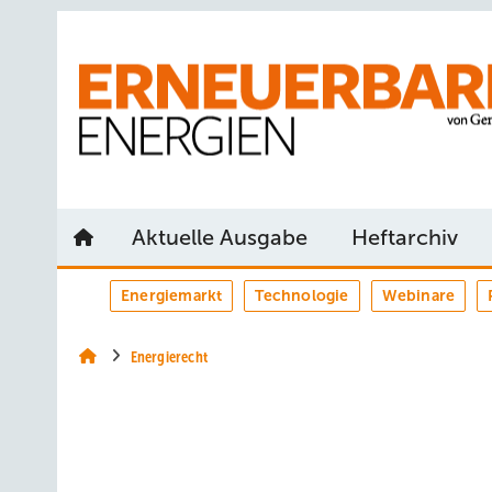
Springe
Springe
Springe
auf
auf
auf
Hauptinhalt
Hauptmenü
SiteSearch
Aktuelle Ausgabe
Heftarchiv
Energiemarkt
Technologie
Webinare
Energierecht