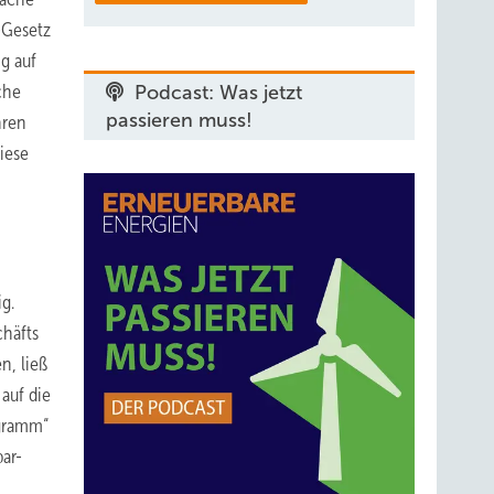
-Gesetz
g auf
che
Podcast: Was jetzt
passieren muss!
hren
iese
g.
häfts
n, ließ
auf die
ogramm“
ar-