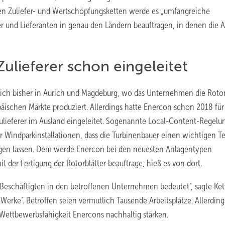
den Zuliefer- und Wertschöpfungsketten werde es „umfangreiche
 und Lieferanten in genau den Ländern beauftragen, in denen die A
ulieferer schon eingeleitet
ich bisher in Aurich und Magdeburg, wo das Unternehmen die Rotor
päischen Märkte produziert. Allerdings hatte Enercon schon 2018 für
Zulieferer im Ausland eingeleitet. Sogenannte Local-Content-Regelu
Windparkinstallationen, dass die Turbinenbauer einen wichtigen Tei
gen lassen. Dem werde Enercon bei den neuesten Anlagentypen
 der Fertigung der Rotorblätter beauftrage, hieß es von dort.
e Beschäftigten in den betroffenen Unternehmen bedeutet“, sagte Ket
Werke“. Betroffen seien vermutlich Tausende Arbeitsplätze. Allerding
Wettbewerbsfähigkeit Enercons nachhaltig stärken.