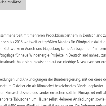
Arbeitsplätze
sammenarbeit mit mehreren Produktionspartnern in Deutschland z
 noch bis 2018 weltweit drittgrößten Marktes für Windparkinstallati
en Blattwerke in Aurich und Magdeburg keine Aufträge mehr“, inform
uftragslage für neue Windenergie-Projekte in Deutschland nahezu z
imatmarkt habe sich inzwischen auf das niedrige Niveau von vor dre
heidungen und Ankündigungen der Bundesregierung, mit der diese d
nett im Oktober ein als Klimapaket bezeichnetes Bündel geplanter
n Klimaschutzziele des Landes erreichen soll. Im Klimapaket entha
ter breite Tabuzonen um Häuser selbst kleinerer Ansiedlungen sowie 
egawatt (MW) neue Windkraftkapazität auszubauen. Das Volumen entsp