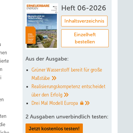
Heft 06-2026
Inhaltsverzeichnis
Einzelheft
bestellen
u
onen
Aus der Ausgabe:
ierte
um
Grüner Wasserstoff bereit für große
i
Maßstäbe
Realisierungskompetenz entscheidet
über den
Erfolg
en
Drei Mal Modell
Europa
lten
2 Ausgaben unverbindlich testen:
die
Jetzt kostenlos testen!
räche