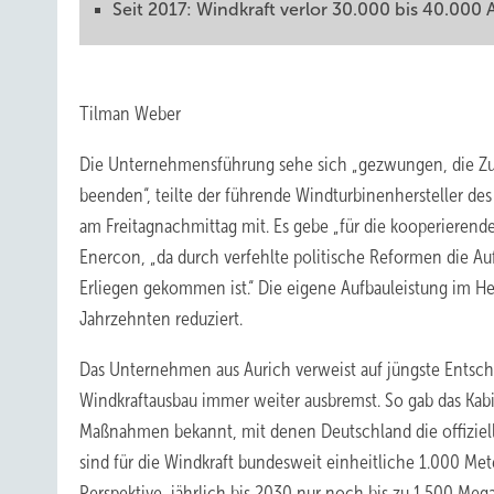
Seit 2017: Windkraft verlor 30.000 bis 40.000 
Tilman Weber
Die Unternehmensführung sehe sich „gezwungen, die Zu
beenden“, teilte der führende Windturbinenhersteller des
am Freitagnachmittag mit. Es gebe „für die kooperierend
Enercon, „da durch verfehlte politische Reformen die A
Erliegen gekommen ist.“ Die eigene Aufbauleistung im He
Jahrzehnten reduziert.
Das Unternehmen aus Aurich verweist auf jüngste Entsc
Windkraftausbau immer weiter ausbremst. So gab das Kabi
Maßnahmen bekannt, mit denen Deutschland die offizielle
sind für die Windkraft bundesweit einheitliche 1.000 Me
Perspektive, jährlich bis 2030 nur noch bis zu 1.500 M