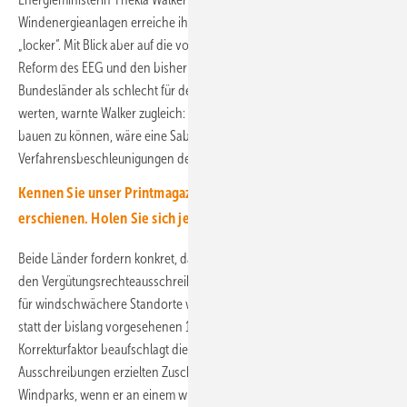
Windenergieanlagen erreiche ihr Bundesland sein Klimaziel für 2030
„locker“. Mit Blick aber auf die von der Bundesregierung geplante
Reform des EEG und den bisherigen EEG-Entwurf, den beide
Bundesländer als schlecht für den süddeutschen Windparkbau
werten, warnte Walker zugleich: „Diese über 1.000 Anlagen nicht mehr
bauen zu können, wäre eine Sabotage aller Anstrengungen für
Verfahrensbeschleunigungen der vergangenen Jahre.“
Kennen Sie unser Printmagazin? Zuletzt ist Ausgabe 4
erschienen. Holen Sie sich jetzt ein kostenloses Probeheft.
Beide Länder fordern konkret, dass der sogenannte Korrekturfaktor in
den Vergütungsrechteausschreibungen für neue Windparks an Land
für windschwächere Standorte wie insbesondere in Süddeutschland
statt der bislang vorgesehenen 1,5 auf 1,7 steigen müsse. Mit dem
Korrekturfaktor beaufschlagt die Bundesnetzagentur den bei den
Ausschreibungen erzielten Zuschlagspreis für die Vergütung eines
Windparks, wenn er an einem windschwächeren Standort