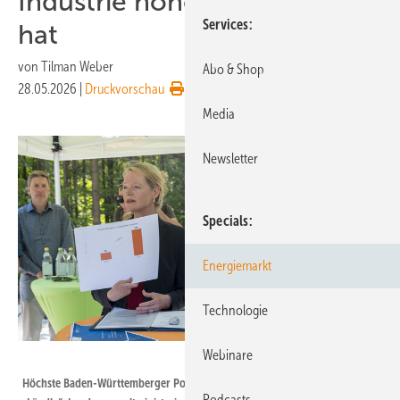
Industrie hohen Strombedarf
Services
hat
von
Tilman Weber
Abo & Shop
28.05.2026
|
Druckvorschau
Media
Newsletter
Specials
Energiemarkt
Technologie
Webinare
Staatsministerium Baden-Wuerttemberg
Höchste Baden-Württemberger Politprominenz wirbt für Windkraft im
Podcasts