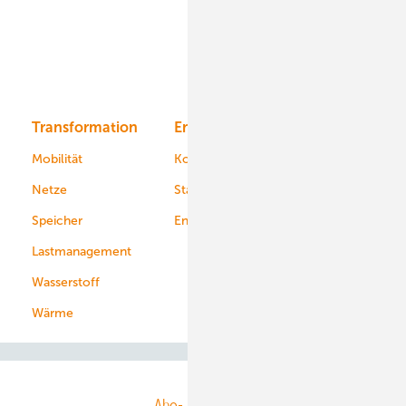
Offshore-Wind
Solar
Bioenergie
Transformation
Energieversorger
Service
Mobilität
Kommunen
Netze
Stadtwerke
Speicher
Energiekonzerne
Lastmanagement
Wasserstoff
Wärme
Abo- & Leserservice