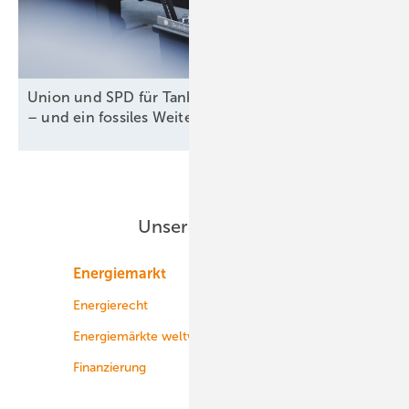
Union und SPD für Tankzuschuss und Steuererlass
– und ein fossiles
Weiter-so!
Unsere Themen
Energiemarkt
Technologie
Energierecht
Planung
Energiemärkte weltweit
Logistik
Finanzierung
Betrieb
Onshore-Wind