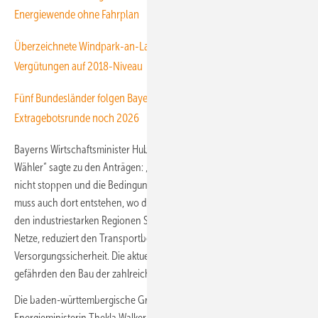
Energiewende ohne Fahrplan
Überzeichnete Windpark-an-Land-Ausschreibung senkt
Vergütungen auf 2018-Niveau
Fünf Bundesländer folgen Bayern-Initiative für Windkraft-
Extragebotsrunde noch 2026
Bayerns Wirtschaftsminister Hubert Aiwanger von der Partei „Freie
Wähler“ sagte zu den Anträgen: „Jetzt darf der Bund unsere Erfolge
nicht stoppen und die Bedingungen verschlechtern. Windenergie
muss auch dort entstehen, wo der Strom gebraucht wird – gerade in
den industriestarken Regionen Süddeutschlands. Das entlastet die
Netze, reduziert den Transportbedarf und stärkt unsere
Versorgungssicherheit. Die aktuellen Planungen im EEG-Entwurf
gefährden den Bau der zahlreichen, bereits genehmigten Projekte.“
Die baden-württembergische Grünen-Politikerin und Umwelt- und
Energieministerin Thekla Walker warnte, mit den bisher angemeldeten