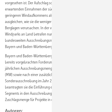
vorgesehen ist. Der Aufschlag soll sowohl die geringeren zu
erwartenden Einnahmen der süddeutschen Windparks aufgrund des
geringeren Windaufkommens als auch deren höhere Kosten
ausgleichen, wie sie die weniger zugänglichen süddeutschen
Berglagen verursachen. In der vergangenen Ausschreibungsrunde für
Windparks an Land betrafen nur zwei Prozent der bezuschlagten
bundesweiten Ausschreibungsmenge neue Windparkprojekte in
Bayern und Baden-Württemberg.
Bayern und Baden-Württemberg erneuerten auch ihre so ähnlich
bereits vorgebrachten Forderungen nach einer Erhöhung der
jährlichen Ausschreibungsmenge von 10.000 auf 14.000 Megawatt
(MW) sowie nach einer zusätzlichen Windenergie-Onshore-
Sonderausschreibung im Jahr 2027 von 5.000 MW. Außerdem
beantragten sie die Einführung eines eigenen Süddeutschland-
Segments in den Ausschreibungen. Dies müsse 20 Prozent der
Zuschlagsmenge für Projekte in der Südregion vorsehen.
Autoren: