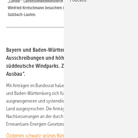
„Ländle“: Landesumweltministerin Thekla Walker und Ex-Ministerpräsident
Winfried Kretschmann besuchten im Mai 2023 den entstehenden Windpark
Sulzbach-Laufen.
Bayern und Baden-Württemberg fordern gezielte
Ausschreibungen und höhere Vergütungen für
süddeutsche Windparks. Ziel ist „systemdienlicher
Ausbau“.
Mit Anträgen im Bundesrat haben die Landesregierungen von Bayern
und Baden-Württemberg sich für einen schnelleren, regional
ausgewogeneren und systemdienlichen Ausbau der Windenergie an
Land ausgesprochen. Die Anträge zielen konkret auf mehrere
Nachbesserungen an der durch die Regierung geplanten Novelle des
Erneuerbare-Energien-Gesetzes (EEG) .
Özdemirs schwarz-grünes Bündnis beschließt anhaltende