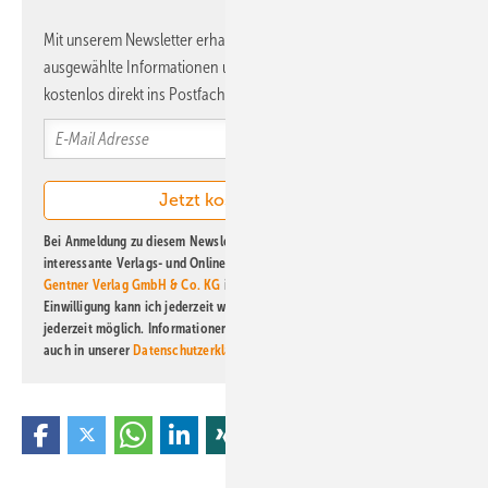
Mit unserem Newsletter erhalten Sie regelmäßig von uns
ausgewählte Informationen und Neuigkeiten, gebündelt und
kostenlos direkt ins Postfach.
Bei Anmeldung zu diesem Newsletter bin ich damit einverstanden, über
interessante Verlags- und Online-Angebote
der Marken der Alfons W.
Gentner Verlag GmbH & Co. KG
informiert zu werden. Diese
Einwilligung kann ich jederzeit widerrufen und eine Abmeldung ist
jederzeit möglich. Informationen zum Umgang mit Daten finden Sie
auch in unserer
Datenschutzerklärung
.