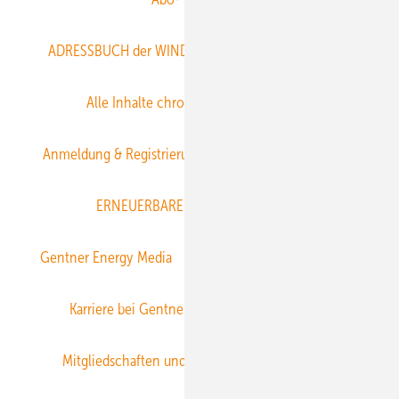
ADRESSBUCH der WIND- und SOLARENERGIE
AGB
Alle Inhalte chronologisch
Anmelden
Anmeldung & Registrierung
Datenschutz
E-Paper
ERNEUERBARE ENERGIEN abonnieren
Gentner Energy Media
Gentner Verlag
Impressum
Karriere bei Gentner
Team
Mediaservice
Mitgliedschaften und Engagement
Newsletter