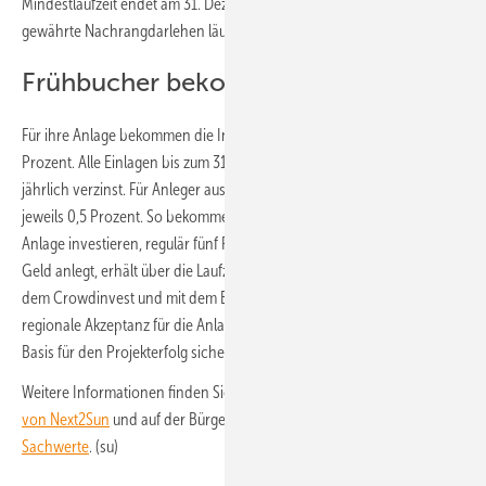
Mindestlaufzeit endet am 31. Dezember 2032. Das von den Anlegern
gewährte Nachrangdarlehen läuft bis maximal 31. Dezember 2046.
Frühbucher bekommen Bonus
Für ihre Anlage bekommen die Investoren einen Zinssatz von 4,5
Prozent. Alle Einlagen bis zum 31. Mai 2026 werden mit fünf Prozent
jährlich verzinst. Für Anleger aus der Region gibt es einen Bonus von
jeweils 0,5 Prozent. So bekommen die Anwohner, wenn sie in die
Anlage investieren, regulär fünf Prozent. Wer bis zum 31. Mai 2026
Geld anlegt, erhält über die Laufzeit jährlich 5,5 Prozent Zinsen. Mit
dem Crowdinvest und mit dem Bonus für Anwohner will Next2Sun die
regionale Akzeptanz für die Anlage steigern – und damit langfristig die
Basis für den Projekterfolg sichern.
Weitere Informationen finden Sie auf der
Investmentplattform
von Next2Sun
und auf der Bürgerbeteiligungsplattform
Grüne
Sachwerte
. (su)