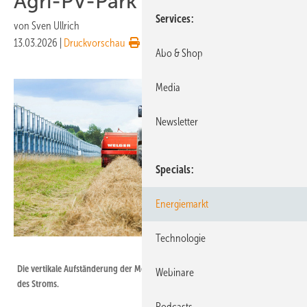
Agri-PV-Park in Sachsen
Services
von
Sven Ullrich
13.03.2026
|
Druckvorschau
Abo & Shop
Media
Newsletter
Specials
Energiemarkt
Technologie
Next2Sun
Die vertikale Aufständerung der Module ist vorteilhaft für die Vermarktung
Webinare
des Stroms.
Podcasts