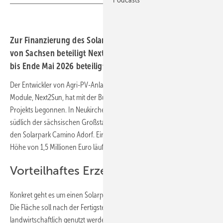
Zur Finanzierung des Solarparks Camino Adorf im Süden
von Sachsen beteiligt Next2Sun auch Bürger. Wer sich
bis Ende Mai 2026 beteiligt, bekommt höhere Zinsen.
Der Entwickler von Agri-PV-Anlagen mit vertikaler Aufständerung der
Module, Next2Sun, hat mit der Bürgerfinanzierung eines neuen
Projekts begonnen. In Neukirchen (Erzgebirge), nur wenige Kilometer
südlich der sächsischen Großstadt Chemnitz, baut das Unternehmen
den Solarpark Camino Adorf. Ein Teil der Finanzierung des Projekts in
Höhe von 1,5 Millionen Euro läuft über ein Crowdinvestment.
Vorteilhaftes Erzeugungsprofil
Konkret geht es um einen Solarpark auf einer Fläche von 15,8 Hektar.
Die Fläche soll nach der Fertigstellung des Projekts weiterhin
landwirtschaftlich genutzt werden. Dies gelingt durch die vertikale