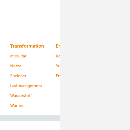
Onshore-Wind
Offshore-Wind
Solar
Bioenergie
Transformation
Energieversorger
Service
Mobilität
Kommunen
Netze
Stadtwerke
Speicher
Energiekonzerne
Lastmanagement
Wasserstoff
Wärme