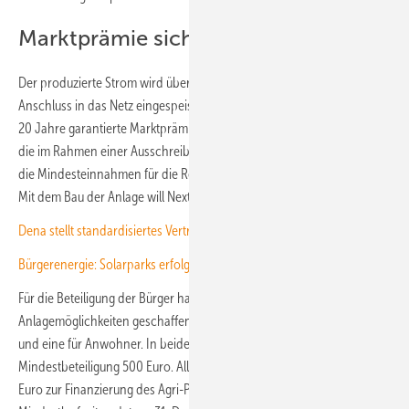
Marktprämie sichert Refinanzierung
Der produzierte Strom wird über einen rund 750 Meter entfernten
Anschluss in das Netz eingespeist. Dafür bekommt Next2Sun eine über
20 Jahre garantierte Marktprämie von 4,8 Cent pro Kilowattstunde,
die im Rahmen einer Ausschreibung zugesichert wird. Dadurch sind
die Mindesteinnahmen für die Refinanzierung der Anlage gesichert.
Mit dem Bau der Anlage will Next2Sun noch in diesem Jahr beginnen.
Dena stellt standardisiertes Vertragsmuster für virtuelle PPA bereit
Bürgerenergie: Solarparks erfolgreich finanzieren
Für die Beteiligung der Bürger hat Next2Sun zwei verschiedene
Anlagemöglichkeiten geschaffen: eine für nichtregionale Investoren
und eine für Anwohner. In beiden Fällen beträgt die
Mindestbeteiligung 500 Euro. Alle Investoren können maximal 25.000
Euro zur Finanzierung des Agri-PV-Parks beitragen. Die