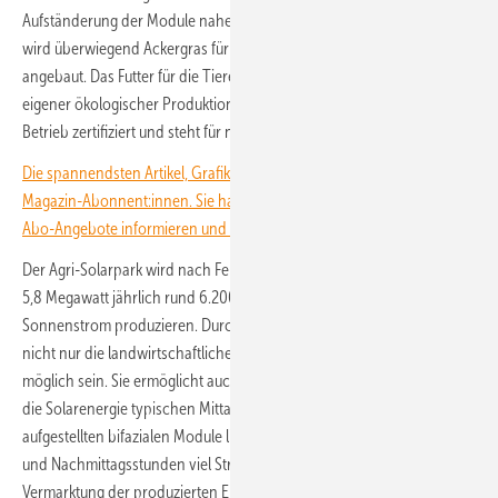
Aufständerung der Module nahezu uneingeschränkt. Auf den Flächen
wird überwiegend Ackergras für einen ortsansässigen Pferdehof
angebaut. Das Futter für die Tiere stammt damit vollständig aus
eigener ökologischer Produktion. Der gesamte Betrieb ist als Bio-
Betrieb zertifiziert und steht für nachhaltige regionale Landwirtschaft.
Die spannendsten Artikel, Grafiken und Dossiers erhalten unsere
Magazin-Abonnent:innen. Sie haben noch kein Abo? Jetzt über alle
Abo-Angebote informieren und Wissensvorsprung sichern.
Der Agri-Solarpark wird nach Fertigstellung mit einer Leistung von fast
5,8 Megawatt jährlich rund 6.200 Megawattstunden sauberen
Sonnenstrom produzieren. Durch die vertikale Aufständerung wird
nicht nur die landwirtschaftliche Nutzung der Fläche weiterhin
möglich sein. Sie ermöglicht auch die Stromproduktion jenseits der für
die Solarenergie typischen Mittagsspitze. Denn die vertikal
aufgestellten bifazialen Module liefern vorwiegend in den Morgen-
und Nachmittagsstunden viel Strom. Dies ist vorteilhaft bei der
Vermarktung der produzierten Energie.