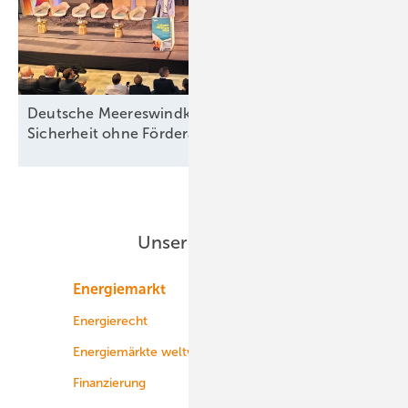
Deutsche Meereswindkraft-Branche fordert
Sicherheit ohne
Förderabhängigkeit
Unsere Themen
Energiemarkt
Technologie
Energierecht
Planung
Energiemärkte weltweit
Logistik
Finanzierung
Betrieb