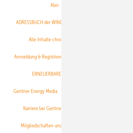
Abo- & Leserservice
ADRESSBUCH der WIND- und SOLARENERGIE
AGB
Alle Inhalte chronologisch
Anmelden
Anmeldung & Registrierung
Datenschutz
E-Paper
ERNEUERBARE ENERGIEN abonnieren
Gentner Energy Media
Gentner Verlag
Impressum
Karriere bei Gentner
Team
Mediaservice
Mitgliedschaften und Engagement
Newsletter