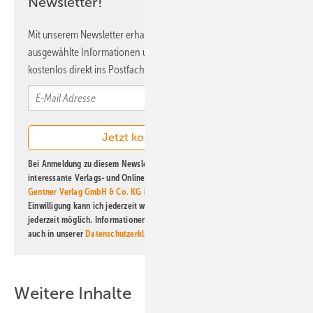
Newsletter!
Mit unserem Newsletter erhalten Sie regelmäßig von uns
ausgewählte Informationen und Neuigkeiten, gebündelt und
kostenlos direkt ins Postfach.
Bei Anmeldung zu diesem Newsletter bin ich damit einverstanden, über
interessante Verlags- und Online-Angebote
der Marken der Alfons W.
Gentner Verlag GmbH & Co. KG
informiert zu werden. Diese
Einwilligung kann ich jederzeit widerrufen und eine Abmeldung ist
jederzeit möglich. Informationen zum Umgang mit Daten finden Sie
auch in unserer
Datenschutzerklärung
.
Weitere Inhalte