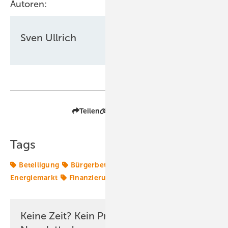
Autoren:
Sven Ullrich
Teilen
Link kopieren
Tags
Beteiligung
Bürgerbeteiligung
Crowdfunding
Energiemarkt
Finanzierung
Next2Sun
agriPV
Keine Zeit? Kein Problem mit dem ERE