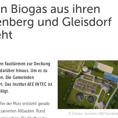
n Biogas aus ihren
enberg und Gleisdorf
eht
den Faultürmen zur Deckung
 darüber hinaus. Um es zu
en. Die Gemeinden
. Das Institut AEE INTEC ist
ligt.
fer der Mürz entsteht gerade
 sanierten Altbauten. Rund
Schrotter, Gleisdorf / AWV Gleisdorf