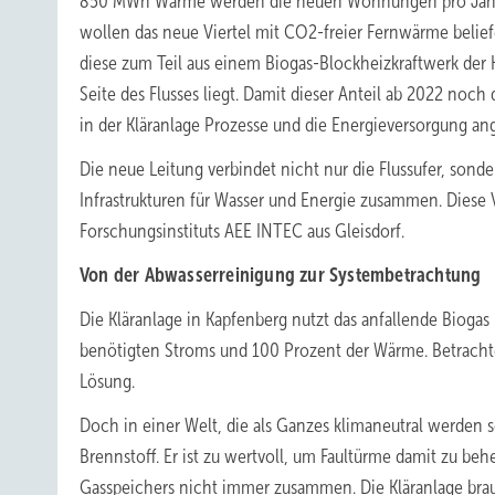
850 MWh Wärme werden die neuen Wohnungen pro Jahr 
wollen das neue Viertel mit CO2-freier Fernwärme belie
diese zum Teil aus einem Biogas-Blockheizkraftwerk der K
Seite des Flusses liegt. Damit dieser Anteil ab 2022 noch 
in der Kläranlage Prozesse und die Energieversorgung an
Die neue Leitung verbindet nicht nur die Flussufer, sonde
Infrastrukturen für Wasser und Energie zusammen. Diese 
Forschungsinstituts AEE INTEC aus Gleisdorf.
Von der Abwasserreinigung zur Systembetrachtung
Die Kläranlage in Kapfenberg nutzt das anfallende Biogas
benötigten Stroms und 100 Prozent der Wärme. Betrachtet
Lösung.
Doch in einer Welt, die als Ganzes klimaneutral werden sol
Brennstoff. Er ist zu wertvoll, um Faultürme damit zu b
Gasspeichers nicht immer zusammen. Die Kläranlage bra