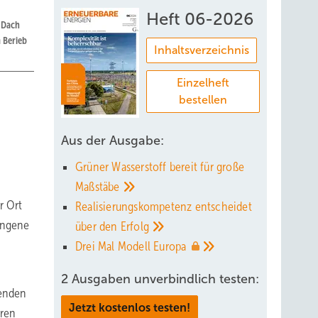
Heft 06-2026
m Dach
 Berieb
Inhaltsverzeichnis
Einzelheft
bestellen
Aus der Ausgabe:
Grüner Wasserstoff bereit für große
Maßstäbe
r Ort
Realisierungskompetenz entscheidet
lungene
über den
Erfolg
Drei Mal Modell
Europa
2 Ausgaben unverbindlich testen:
senden
Jetzt kostenlos testen!
eren