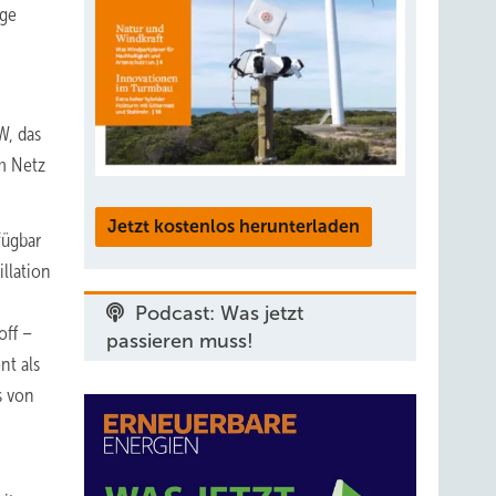
age
W, das
m Netz
Jetzt kostenlos herunterladen
fügbar
llation
Podcast: Was jetzt
off –
passieren muss!
nt als
s von