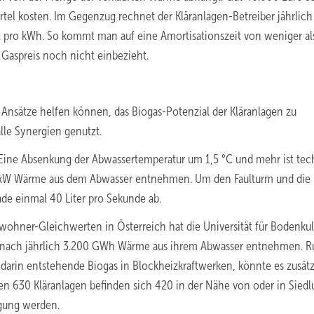
tel kosten. Im Gegenzug rechnet der Kläranlagen-Betreiber jährlich
pro kWh. So kommt man auf eine Amortisationszeit von weniger al
Gaspreis noch nicht einbezieht.
 Ansätze helfen können, das Biogas-Potenzial der Kläranlagen zu
lle Synergien genutzt.
ine Absenkung der Abwassertemperatur um 1,5 °C und mehr ist tec
 6,3 kW Wärme aus dem Abwasser entnehmen. Um den Faulturm und die
de einmal 40 Liter pro Sekunde ab.
nwohner-Gleichwerten in Österreich hat die Universität für Bodenkul
mnach jährlich 3.200 GWh Wärme aus ihrem Abwasser entnehmen. 
darin entstehende Biogas in Blockheizkraftwerken, könnte es zusätz
en 630 Kläranlagen befinden sich 420 in der Nähe von oder in Sied
rgung werden.