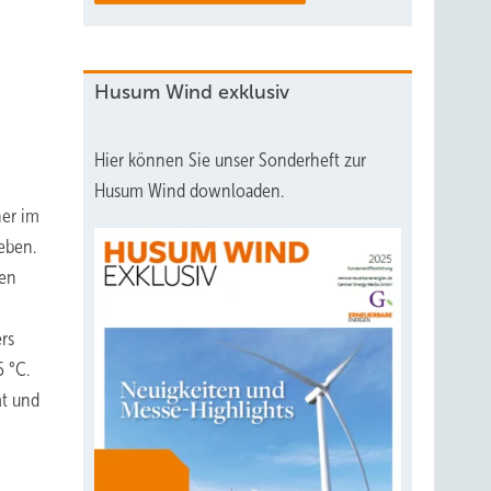
Husum Wind exklusiv
Hier können Sie unser Sonderheft zur
Husum Wind downloaden.
her im
eben.
den
rs
 °C.
mt und