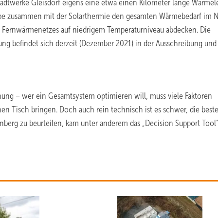
tadtwerke Gleisdorf eigens eine etwa einen Kilometer lange Wärmele
 zusammen mit der Solarthermie den gesamten Wärmebedarf im N
es Fernwärmenetzes auf niedrigem Temperaturniveau abdecken. Die
ng befindet sich derzeit (Dezember 2021) in der Ausschreibung und 
ung – wer ein Gesamtsystem optimieren will, muss viele Faktoren
en Tisch bringen. Doch auch rein technisch ist es schwer, die best
enberg zu beurteilen, kam unter anderem das „Decision Support Tool“