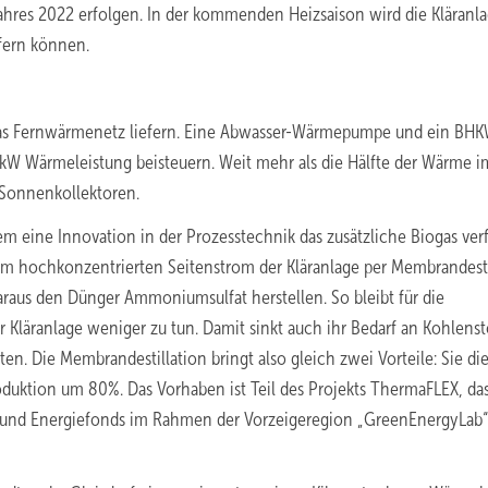
hres 2022 erfolgen. In der kommenden Heizsaison wird die Kläranl
efern können.
r das Fernwärmenetz liefern. Eine Abwasser-Wärmepumpe und ein BHK
 kW Wärmeleistung beisteuern. Weit mehr als die Hälfte der Wärme i
 Sonnenkollektoren.
lem eine Innovation in der Prozesstechnik das zusätzliche Biogas ver
 hochkonzentrierten Seitenstrom der Kläranlage per Membrandesti
araus den Dünger Ammoniumsulfat herstellen. So bleibt für die
 Kläranlage weniger zu tun. Damit sinkt auch ihr Bedarf an Kohlenst
en. Die Membrandestillation bringt also gleich zwei Vorteile: Sie die
roduktion um 80%. Das Vorhaben ist Teil des Projekts ThermaFLEX, da
- und Energiefonds im Rahmen der Vorzeigeregion „GreenEnergyLab“