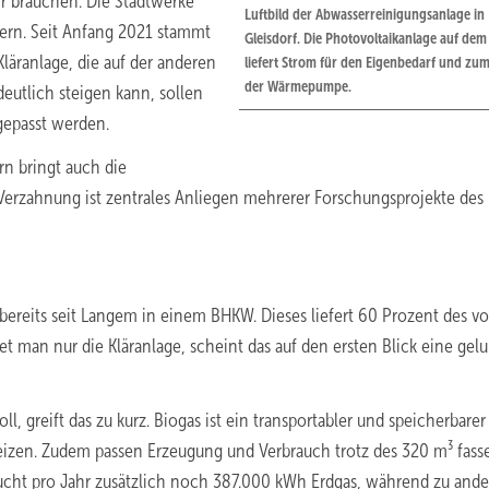
brauchen. Die Stadtwerke
Luftbild der Abwasserreinigungsanlage in
fern. Seit Anfang 2021 stammt
Gleisdorf. Die Photovoltaikanlage auf de
läranlage, die auf der anderen
liefert Strom für den Eigenbedarf und zum
der Wärmepumpe.
deutlich steigen kann, sollen
gepasst werden.
rn bringt auch die
Verzahnung ist zentrales Anliegen mehrerer Forschungsprojekte des
 bereits seit Langem in einem BHKW. Dieses liefert 60 Prozent des vo
 man nur die Kläranlage, scheint das auf den ersten Blick eine ge
l, greift das zu kurz. Biogas ist ein transportabler und speicherbarer
eheizen. Zudem passen Erzeugung und Verbrauch trotz des 320 m³ fas
ucht pro Jahr zusätzlich noch 387.000 kWh Erdgas, während zu and