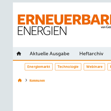
Springe
Springe
Springe
auf
auf
auf
Hauptinhalt
Hauptmenü
SiteSearch
Aktuelle Ausgabe
Heftarchiv
Energiemarkt
Technologie
Webinare
Kommunen