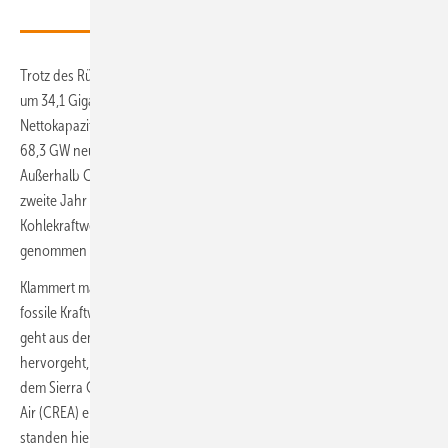
Trotz des Rückgangs in der Entwicklung wuchs die Kohleflotte 2019
um 34,1 Gigawatt (GW), der erste Anstieg der
Nettokapazitätserweiterungen seit 2015. Fast zwei Drittel (43,8 GW) der
68,3 GW neu in Betrieb genommener Kapazität entfielen auf China.
Außerhalb Chinas schrumpfte die globale Kohleflotte insgesamt das
zweite Jahr in Folge, da diese anderen Länder zusammen mehr
Kohlekraftwerkskapazität (27,2 GW) stilllegten als in Betrieb
genommen wurde (24,5 GW) .
Klammert man China einmal aus, wurden im Jahr 2019 weltweit mehr
fossile Kraftwerkskapazitäten stillgelegt als in Auftrag gegeben. Das
geht aus dem
Bericht "Boom and Bust"
aus dem Vorjahr
hervorgeht, der in Zusammenarbeit mit Greenpeace International,
dem Sierra Club und dem Centre for Research on Energy and Clean
Air (CREA) entstanden ist. 27.200 Megawatt an Abschaltungen
standen hier neuen Kohlekraftwerk Aufträgen in Höhe von 24.500