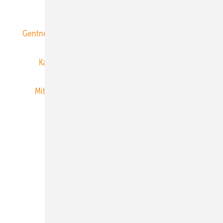
ERNEUERBARE ENERGIEN abonnieren
Gentner Energy Media
Gentner Verlag
Impressum
Karriere bei Gentner
Team
Mediaservice
Mitgliedschaften und Engagement
Newsletter
Privacy Manager
RSS-Feed
Veranstaltungen / Webinare
© 2026 ERNEUERBARE ENERGIEN