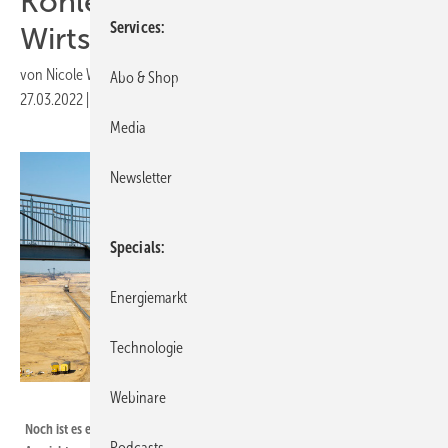
Kohlekraftwerke für die
Services
Wirtschaft
von
Nicole Weinhold
Abo & Shop
27.03.2022
|
Druckvorschau
Media
Newsletter
Specials
Energiemarkt
Technologie
Webinare
RWE
Noch ist es ein Blick in die Abgründe der alten Energiewirtschaft: Von
Podcasts