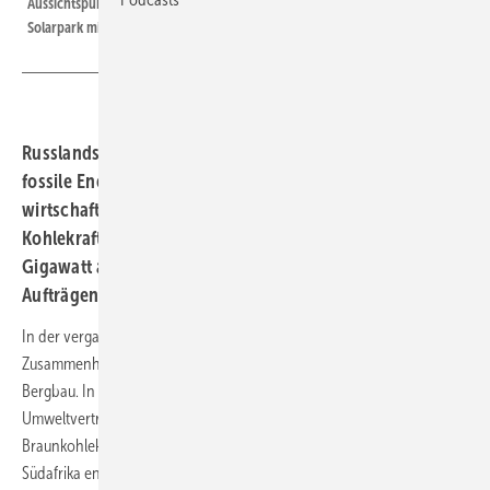
Aussichtspunkt am Tagebau Garzweiler wird ab 2023 aber auch ein großer
Solarpark mit Speicher zu sehen sein.
Russlands Krieg in der Ukraine treibt die Preise für
fossile Energie und bremst sie. China baut wegen
wirtschaftlicher Einbußen durch Corona verstärkt
Kohlekraft, aber der Neubau ist weltweit rückläufig. 27
Gigawatt an Abschaltungen stehen 25 Gigawatt an neuen
Aufträgen gegenüber.
In der vergangenen Monaten gab es zwei wichtige juristische Siege im
Zusammenhang mit der Verschmutzung durch Kohlekraftwerke und
Bergbau. In der Türkei hat ein Gericht die
Umweltverträglichkeitsprüfung für eine geplante Erweiterung des
Braunkohlekraftwerks Afsin C um 1800 Megawatt (MW) abgelehnt. In
Südafrika entschied der Oberste Gerichtshof, dass eine