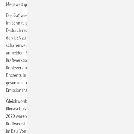
Megawatt gegenüber.
Die Kraftwerke neigen immer stärker dazu, nicht ausgelastet zu sein.
Im Schnitt laufen alle Kohlekraftwerke weltweit nur 51 Prozent der Zeit.
Dadurch rechnet sich Kohle immer weniger, was am deutlichsten in
den USA zu sehen ist, wo Kraftwerksbetreiber ihre Anlagen
scharenweise abschalten und viel obendrein gleich Insolvenz
anmelden. Mit 16.500 Megawatt entfielen fast 50 Prozent der
Kraftwerksschließungen auf die USA, während dort die
Kohleverstromung um 16 Prozent sank (weltweit waren es drei
Prozent). In der EU ist die Kohleverstromung 2019 um 24 Prozent
gesunken - der Grund lag hier in höheren CO2-Preisen im
Emissionshandel.
Gleichwohl: ein Abschied von der Kohle, wie er für die
Klimaschutzziele erforderlich wäre, ist noch nicht in Sicht. Im Januar
2020 waren laut
Global Energy Monitor
immer noch 661
Kraftwerksblöcke in Planung oder im Genehmigungsprozess und 385
im Bau. Von den 2.045 Gigawatt (GW) an weltweit laufender