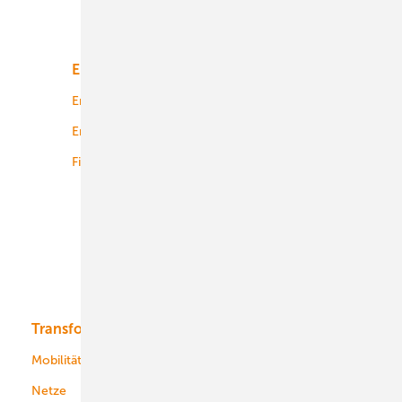
Unsere Themen
Energiemarkt
Technologie
Energierecht
Planung
Energiemärkte weltweit
Logistik
Finanzierung
Betrieb
Onshore-Wind
Offshore-Wind
Solar
Bioenergie
Transformation
Energieversorger
Service
Mobilität
Kommunen
Netze
Stadtwerke