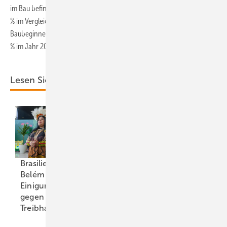
im Bau befindlichen und vor dem Bau befindlichen Kapazitäten um 16
% im Vergleich zum Vorjahr und ein Rückgang um 66 % seit 2015. Die
Baubeginne sind im Vergleich zu 2019 um 5 % im Jahr 2018 und um 66
% im Jahr 2015 zurückgegangen.
Lesen Sie auch:
Brasiliens Cop 30 in
Belém ohne neue
Einigung auf Kampf
Markt für E-Autos
gegen
erholt sich 2025
Treibhauseffekt
deutlich