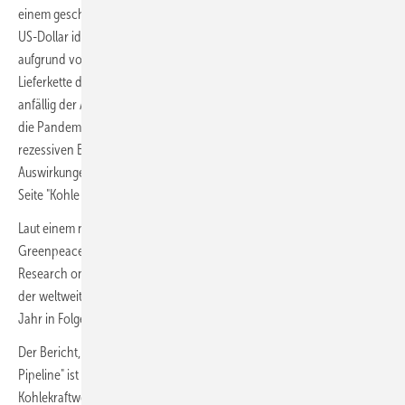
einem geschätzten Investitionsvolumen von insgesamt 21 Milliarden
US-Dollar identifiziert, an denen der Bau von Kohlekraftwerken
aufgrund von Unterbrechungen der COVID-19-Arbeitskräfte und der
Lieferkette derzeit auf Eis liegt. Diese Unterbrechungen zeigen, wie
anfällig der Ausbau der weltweiten Kohleflotte für Störungen durch
die Pandemie ist, da die Überkapazitätsprobleme durch die
rezessiven Bedingungen noch verschärft werden. Einzelheiten zu den
Auswirkungen von COVID-19 auf den Kohlesektor sind auf der Wiki-
Seite "Kohle und Coronavirus" zu finden.
Laut einem neuen Bericht, der von Global Energy Monitor,
Greenpeace International, dem Sierra Club und dem Centre for
Research on Energy and Clean Air veröffentlicht wurde, ist die Zahl
der weltweit im Bau befindlichen Kohlekraftwerke 2019 das vierte
Jahr in Folge stark zurückgegangen.
Der Bericht,
Boom and Bust 2020
: Tracking The Global Coal Plant
Pipeline" ist die fünfte jährliche Untersuchung der
Kohlekraftwerkspipeline. Zu den Ergebnissen gehört ein Rückgang der