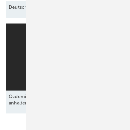
Deutschlands Klimaschutzlücke
wächst
Özdemirs schwarz-grünes Bündnis beschließt
anhaltende Energiewende ohne
Fahrplan