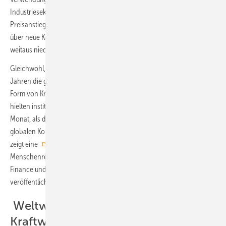
Industriesektoren wie Aluminiumhütten anfällig gemacht. Der
Preisanstieg auf dem Weltmarkt für Kraftwerkskohle hat die Debatte
über neue Kohlekraftwerke, wie in Pakistan, verschärft, die zu Zeiten
weitaus niedrigerer Kohlepreise geplant wurden.
Gleichwohl, kommerzielle Banken haben in den vergangenen drei
Jahren die globale Kohleindustrie mit über 1,5 Billionen US-Dollar in
Form von Krediten und Underwriting-Mandaten unterstützt. Zudem
hielten institutionelle Investoren mit Stand November 2021 – dem
Monat, als die COP26 in Glasgow stattfand – Aktien und Anleihen der
globalen Kohleindustrie im Wert von über 1,2 Billionen US-Dollar. Dies
zeigt eine
neue Recherche
der Umwelt- und
Menschenrechtsorganisation Urgewald, die gemeinsam mit Reclaim
Finance und 25 weiteren internationalen Partnerorganisationen
veröffentlicht wurde.
Weltweit mehr fossile
Kraftwerkskapazitäten stillgelegt