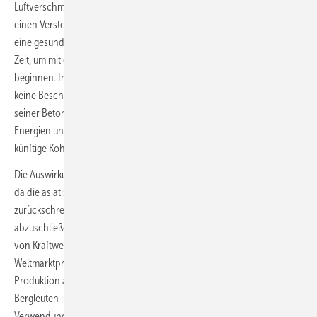
Luftverschmutzung, die über den nationalen Luftqualitätsnormen liegt,
einen Verstoß gegen das verfassungsmäßige Recht der Einwohner auf
eine gesunde Umwelt darstellt. Der Umweltminister hat nun 12 Monate
Zeit, um mit der Durchsetzung der Normen für saubere Luft zu
beginnen. In China sieht der neue Fünfjahres-Energieplan bis 2025
keine Beschränkungen für die Kohlekraft vor. Dennoch legt er mit
seiner Betonung eines erheblichen Ausbaus der erneuerbaren
Energien und der Fernübertragung den Grundstein für eine geringere
künftige Kohleverstromung.
Die Auswirkungen der Sanktionen gegen russische Banken halten an,
da die asiatischen Kohlekäufer entweder vor dem Kauf von Ladungen
zurückschrecken oder Schwierigkeiten haben, Transaktionen
abzuschließen. Vietnam, das in zunehmendem Maße auf die Einfuhr
von Kraftwerkskohle angewiesen ist, wurde durch den Anstieg der
Weltmarktpreise für Kohle und die Verringerung der heimischen
Produktion aufgrund eines Anstiegs der COVID-19-Fälle bei
Bergleuten in Mitleidenschaft gezogen. In Indien hat die vorrangige
Verwendung von heimischer Kohle für den Energiesektor andere