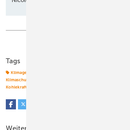
Teilen
Link kopieren
Tags
Klimagesetze
Klimaneutralität
Klimapolitik
Klimaschutzziele
Kohle
Kohleausstieg
Kohlekraftwerke
Weitere Inhalte