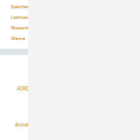
Speicher
Energiekonzerne
Lastmanagement
Wasserstoff
Wärme
Abo- & Leserservice
ADRESSBUCH der WIND- und SOLARENERGIE
AGB
Alle Inhalte chronologisch
Anmelden
Anmeldung & Registrierung
Datenschutz
E-Paper