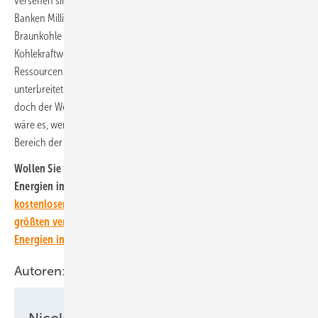
versehen sind. Auch in Bosnien-Herzegowina stellen chinesische
Banken Millionen zur Verfügung. Hinzu kommt, dass es dort reichlich
Braunkohle gibt. Demnächst könnte auch das Kosovo auf chinesische
Kohlekraftwerkstechnik setzen, denn auch dort gibt es die fossilen
Ressourcen. Und die Asiaten haben bereits attraktive Angebote
unterbreitet. Zwar gelten die neuen Kohlemeiler als besonders sauber,
doch der Weg, der hier eingeschlagen wird, ist der falsche. Besser
wäre es, wenn die EU diesen Ländern entsprechende Angebote im
Bereich der erneuerbaren Energien unterbreiten würde.
Wollen Sie neue Erkenntnisse zum Ausbau schädlicher fossiler
Energien im Blick behalten?
Dann abonnieren Sie einfach den
kostenlosen Newsletter von ERNEUERBARE ENERGIEN – dem
größten verbandsunabhängigen Magazin für erneuerbare
Energien in Deutschland!
Autoren:
Nicole Weinhold