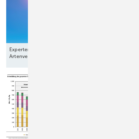
Expertenbefragung: Extremwetter und
Artenverlust sind die größten
Risiken