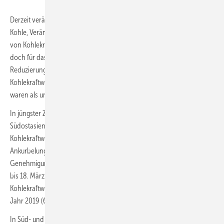
Derzeit verändert sich einiges, aber immer noch rollt der Motor für die
Kohle, Veränderungen treten zu langsam ein. Der weltweite Ausbau
von Kohlekraftwerken ist das vierte Jahr in Folge zurückgegangen,
doch für das Pariser Klimaabkommen sind weitaus stärkere
Reduzierungen erforderlich. Und es zeigte sich, dass Stilllegung von
Kohlekraftwerken in den USA unter Präsident Trump um 67 % höher
waren als unter Obama.
In jüngster Zeit haben die Reaktionen auf COVID-19 in China,
Südostasien und Südasien erhebliche Auswirkungen auf die
Kohlekraftwerkspipeline. In einem offensichtlichen Schritt zur
Ankurbelung der heimischen Wirtschaft hat China die
Genehmigungen für neue Kohlekraftwerke drastisch erhöht. Vom 1.
bis 18. März 2020 genehmigten die Behörden in China mehr
Kohlekraftwerkskapazität zum Bau (7.960 Megawatt) als im gesamten
Jahr 2019 (6.310 MW).
In Süd- und Südostasien hat Global Energy Monitor 15 Standorte mit