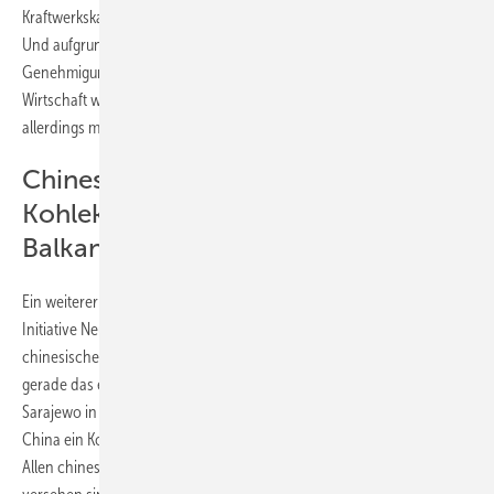
Kraftwerkskapazität (Januar 2020) entfallen 1.005 GW allein auf China.
Und aufgrund der Coronakrise hat China nun besonders viele
Genehmigungen für den Bau neuer Kraftwerke erteilt, um die
Wirtschaft wieder in Schwung zu bringen. Deren Auslastung ist
allerdings mittelfristig nicht zu erkennen.
Chinesische
Kohlekraftwerkskapazität für den
Balkan
Ein weiterer Aspekt kommt hinzu. China ist nicht erst im Zuge seiner
Initiative Neue Seidenstraße hochaktiv beim Werben für den Bau
chinesischer Kohlekraftwerkstechnologie rund um den Globus. So ist
gerade das erste chinesische Kohlekraftwerk in der nähe von
Sarajewo in Bosnien-Herzegowina entstanden. Derzeit errichtet
China ein Kohlekraftwerk in der Türkei, nahe der Grenze nach Syrien.
Allen chinesischen Projekten gemein ist, dass sie mit hohen Krediten