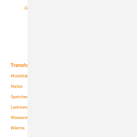
Finanzierung
Betrieb
Onshore-Wind
Offshore-Wind
Solar
Bioenergie
Transformation
Energieversorger
Service
Mobilität
Kommunen
Netze
Stadtwerke
Speicher
Energiekonzerne
Lastmanagement
Wasserstoff
Wärme