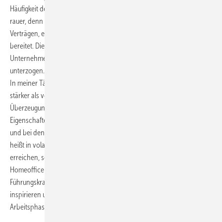
Häufigkeit der Krisen wird in Teilen der Ton in den Unternehmen
rauer, denn obendrein erwarten die Kunden die Einhaltung von
Verträgen, egal welche Kosten und Probleme das dem Unternehmen
bereitet. Die persönliche Resilienz sowie die des gesamten
Unternehmens werden aktuell einem gewaltigen Stresstest
unterzogen.
In meiner Tätigkeit stelle ich daher fest, dass Unternehmen noch
stärker als vor den Krisen nach Führungskräften suchen, die Mut,
Überzeugung und Selbstbewusstsein ausstrahlen. Diese drei
Eigenschaften sind wichtig, wenn man Lösungen auf den Weg bringen
und bei den Mitarbeitern die Zuversicht aufrechterhalten will. Führung
heißt in volatilen Zeiten nicht nur, Ziele neu zu definieren und zu
erreichen, sondern auch Orientierung zu geben und trotz Arbeit im
Homeoffice ein Gemeinschaftsgefühl zu schaffen. Nur eine
Führungskraft mit Mut und Überzeugung kann auch ihr Team
inspirieren und den Team-Spirit stärken, der in herausfordernden
Arbeitsphasen positive Resultate ermöglicht.