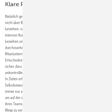
Klare Position beziehen
Natürlich gehören Kooperation und Verständnis für den anderen
nicht über Bord geworfen. Aber um in herausfordernden Zeiten zu
bestehen, sollten Führungskräfte sich nicht davor scheuen, in
internen Konflikten mit anderen Verantwortlichen klar Position zu
beziehen und die Interessen ihrer Abteilung oder Mitarbeiter
durchzusetzen. Umgekehrt müssen sie auch ihren eigenen
Mitarbeitern gegenüber Probleme klar benennen und unpopuläre
Entscheidungen begründen und kommunizieren. Damit stellen sie
sicher, dass sich Gerüchte und Sorgen als Motivationskiller nicht
unkontrolliert ausbreiten.
In Zeiten erhöhter Unsicherheit braucht es Mut und
Selbstbewusstsein, um Entscheidungen zu treffen. Zauderer, die
immer nur abwarten, aus welcher Richtung hausintern der Wind weht,
um auf der sicheren Seite zu sein, verlieren schnell das Vertrauen
ihres Teams. Mut bedeutet für eine Führungskraft auch, bisherige
Wege zu verlassen oder einmal getroffene Entscheidungen rasch zu