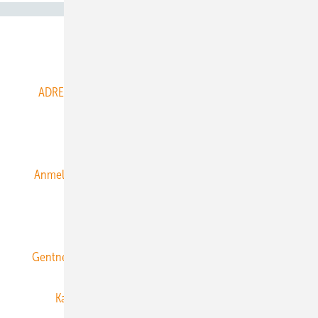
Abo- & Leserservice
ADRESSBUCH der WIND- und SOLARENERGIE
AGB
Alle Inhalte chronologisch
Anmelden
Anmeldung & Registrierung
Datenschutz
E-Paper
ERNEUERBARE ENERGIEN abonnieren
Gentner Energy Media
Gentner Verlag
Impressum
Karriere bei Gentner
Team
Mediaservice