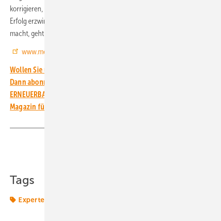
korrigieren, wenn sich die Situation verändert. Denn der Versuch, den
Erfolg erzwingen zu wollen, in dem man einfach „mehr vom Gleichen“
macht, geht meist nach hinten los. (nw)
www.mercuriurval.com
Wollen Sie über die Energiewende auf dem Laufenden bleiben?
Dann abonnieren Sie einfach den kostenlosen Newsletter von
ERNEUERBARE ENERGIEN – dem größten verbandsunabhängigen
Magazin für erneuerbare Energien in Deutschland!
Teilen
Link kopieren
Tags
Expertentipp
Führungskräfte
Windmarkt