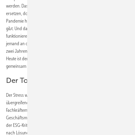
werden. Das lässt sich nicht von heute auf morgen gleichwertig
ersetzen, doch es werden sich Lösungen finden. Zwei Jahre Corona-
Pandemie haben Führungskräfte gelehrt, dass es immer einen Plan B
gibt. Und dass Dinge sehr schnell verändert werden können und
funktionieren, wenn die Situation es verlangt. Erinnert sich noch
jemand an die Befürchtungen zu Beginn der Corona-Pandemie vor
zwei Jahren, dass Homeoffice für Mitarbeiter nicht gutgehen kann?
Heute ist den meisten klar, dass die Zeiten, in denen (fast) alle
gemeinsam im Büro sitzen, endgültig vorbei sind.
Der Ton in Unternehmen wird rauer
Der Stress wird für Führungskräfte nicht so bald nachlassen. Denn
übergreifende wirtschaftliche und politische Themen wie der
Fachkräftemangel, die Auswirkung der Digitalisierung auf die
Geschäftsmodelle oder die verschärften EU-Regelungen hinsichtlich
der ESG-Kriterien (Environmental, Social, Governance) verlangen
nach Lösungen. Durch die Intensität dieser Themen und die