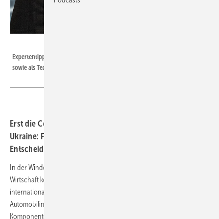
Mercuri Urval
Expertentipp von Volker Schulz, Partner & Director von Mercuri Urval,
sowie als Team­leiter in Hamburg tätig.
Erst die Corona-Pandemie, jetzt Russlands Krieg in der
Ukraine: Führungskräfte sind mehr denn je gefordert,
Entscheidungen auf unsicherer Grundlage zu treffen.
In der Windenergiebranche herrscht wie in der gesamten deutschen
Wirtschaft kein Zweifel daran, dass der Krieg in der Ukraine die
internationalen Lieferketten weiter belasten wird. Aktuell leidet die
Automobilindustrie beispielsweise darunter, dass wichtige
Komponenten für elektronische Bordnetze aus der Ukraine bezogen