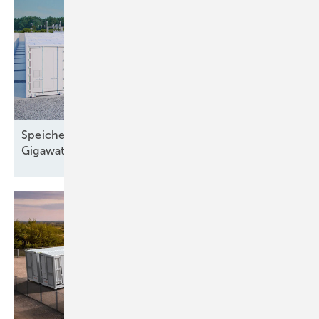
Speichermarkt 2025: Europa installiert 27,1
Gigawattstunden neue
Batteriekapazität