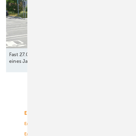
Fast 27.000 neue öffentliche Ladepunkte innerhalb
eines Jahres
gebaut
Unsere Themen
Energiemarkt
Technologie
Energierecht
Planung
Energiemärkte weltweit
Logistik