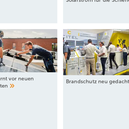
Solarstrom für die
Schie
nt vor neuen
Brandschutz neu
gedach
sten