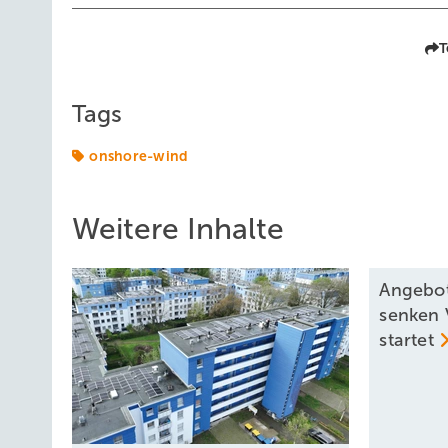
T
Tags
onshore-wind
Weitere Inhalte
Angebot
senken 
startet