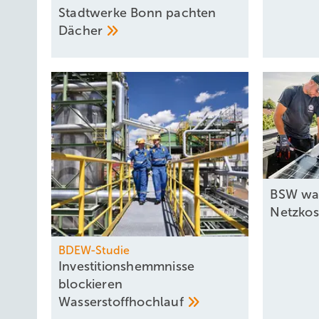
Stadtwerke Bonn pachten
Dächer
BSW war
Netzko
BDEW-Studie
Investitionshemmnisse
blockieren
­Wasserstoffhochlauf