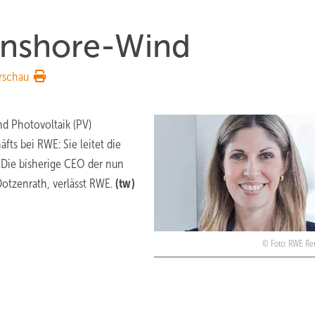
Onshore-Wind
rschau
nd Photovoltaik (PV)
ts bei RWE: Sie leitet die
 Die bisherige CEO der nun
Dotzenrath, verlässt RWE.
(tw)
Foto: RWE R