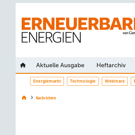
Springe
Springe
Springe
auf
auf
auf
Hauptinhalt
Hauptmenü
SiteSearch
Aktuelle Ausgabe
Heftarchiv
Energiemarkt
Technologie
Webinare
Nachrichten