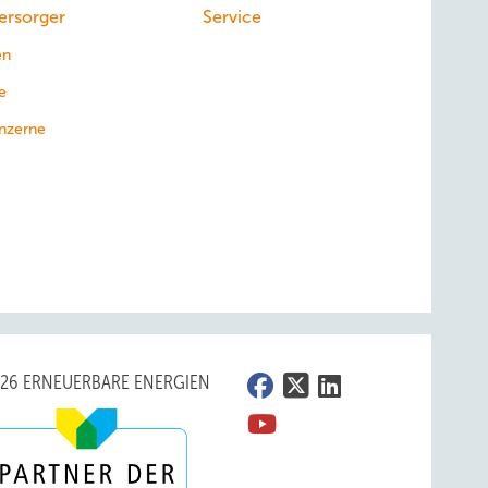
ersorger
Service
en
e
nzerne
026 ERNEUERBARE ENERGIEN