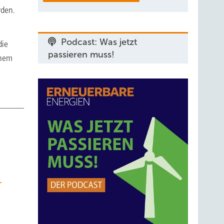
rden.
Podcast: Was jetzt
die
passieren muss!
inem
-