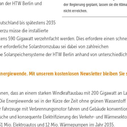
 an der HTW Berlin und
der Regierung geplant, lassen sie die Klima
nicht erreichen.
utschland bis spätestens 2035
rzu müsse die installierte
stens 590 Gigawatt verzehnfacht werden. Dies erfordere einen schne
er erforderliche Solarstromzubau sei dabei von zahlreichen
 Solarspeichersysteme der HTW Berlin anhand von unterschiedlic
Energiewende. Mit unserem kostenlosen Newsletter bleiben Sie 
innen, dass an einem starken Windkraftausbau mit 200 Gigawatt an L
 Die Energiewende sei in der Kürze der Zeit ohne grünen Wasserstoff
nger Fahrzeuge mit Verbrennungsmotor fahren und Gebäude konventio
rasche und konsequente Elektrifizierung des Verkehr- und Wärmesekto
31 Mio. Elektroautos und 12 Mio. Wärmepumpen im Jahr 2035.