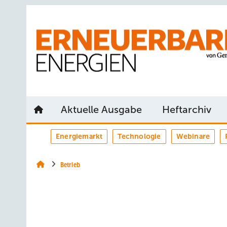
Springe
Springe
Springe
auf
auf
auf
Hauptinhalt
Hauptmenü
SiteSearch
Aktuelle Ausgabe
Heftarchiv
Energiemarkt
Technologie
Webinare
Betrieb