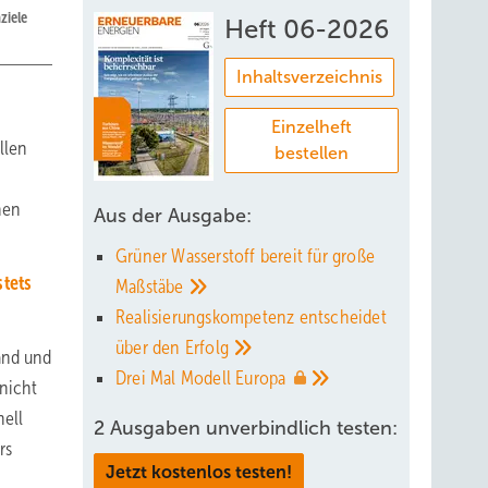
ziele
Heft 06-2026
Inhaltsverzeichnis
Einzelheft
llen
bestellen
hen
Aus der Ausgabe:
Grüner Wasserstoff bereit für große
stets
Maßstäbe
Realisierungskompetenz entscheidet
über den
Erfolg
and und
Drei Mal Modell
Europa
 nicht
nell
2 Ausgaben unverbindlich testen:
rs
Jetzt kostenlos testen!