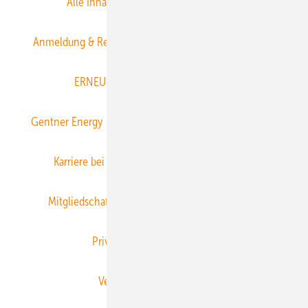
Alle Inhalte chronologisch
Anmelden
Anmeldung & Registrierung
Datenschutz
E-Paper
ERNEUERBARE ENERGIEN abonnieren
Gentner Energy Media
Gentner Verlag
Impressum
Karriere bei Gentner
Team
Mediaservice
Mitgliedschaften und Engagement
Newsletter
Privacy Manager
RSS-Feed
Veranstaltungen / Webinare