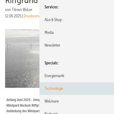
Riffgrund 3 endlich da
Services
von
Tilman Weber
12.06.2025
|
Druckvorschau
Abo & Shop
Media
Newsletter
Specials
Energiemarkt
Technologie
TenneT
Anfang Juni 2025 - Umspannstation Dolwin Epsilon ist am Platz am
Webinare
Windpark Borkum Riffgrund 3 von Ørsted mit 915 Megawatt. Die gesamte
Anbindung des Windparks an Land, Dolwin 5, über ein 130 Kilometer
Podcasts