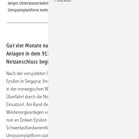
langes Unterwasserkabel benötigt keine zusätzliche zweite parkinterne
Umspannplattform mehr.
Gut vier Monate nach Abschluss der Montage aller
Anlagen in dem 913-Megawatt-Windpark kann der
Netzanschluss beginnen. Trafostation nun errichtet.
Nach der verspäteten Grobfertigung der Umspannstation Dolwin
Epsilon in Singapur, ihrem mehrtägigen Seetransport zur Endmontage
in der norwegischen Werft Haugsund und einer nun erfolgten
Überfahrt durch die Nordsee steht Dolwin Epsilon an ihrem
Einsatzort. Am Rand des Ørsted-Windparks aus 83
Windenergieanlagen vom Siemens-Gamesa-Typ SG 11.0-200 finden
nun an Dolwin Epsilon die letzten Setzarbeiten der mit
Schwerlastfundamenttechnik auf den Meeresboden gestellten
Umspannplattform statt.