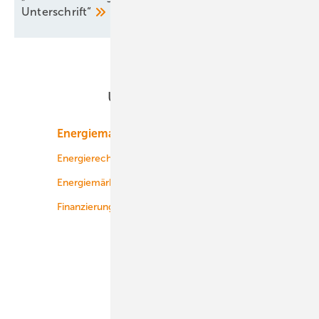
Unterschrift“
Unsere Themen
Energiemarkt
Technologie
Energierecht
Planung
Energiemärkte weltweit
Logistik
Finanzierung
Betrieb
Onshore-Wind
Offshore-Wind
Solar
Bioenergie