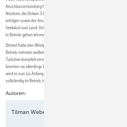
Anschlussverbindung für den 913-Megawatt-Windpark in der
Nordsee, die Dolwin 5 heißt. Nun sollen die Anschlüsse des Windparks
erfolgen sowie der Anschluss der Plattform an das 130-Meter-
Seekabel zum Land. Anfang 2026 soll Borkum Riffgrund 3 vollständig
in Betrieb gehen können.
Ørsted hatte den Windpark nach eigener Planung schon 2025 in
Betrieb nehmen wollen und hatte bis Januar auch bereits alle
Turbinen komplett errichtet. Wegen der fehlenden Umspannplattform
konnten sie allerdings bisher keinen Strom produzieren. Stattdessen
wird es nun bis Anfang 2026 dauern, bis Borkum Riffgrund 3
vollständig im Betrieb ist.
Autoren:
Tilman Weber