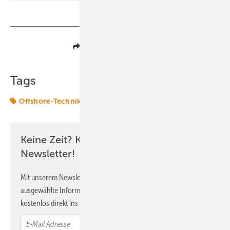
Teilen
Link kopieren
Tags
Offshore-Technik
Riffgrund
offshore-wind
Keine Zeit? Kein Problem mit dem ERE
Newsletter!
Mit unserem Newsletter erhalten Sie regelmäßig von uns
ausgewählte Informationen und Neuigkeiten, gebündelt und
kostenlos direkt ins Postfach.