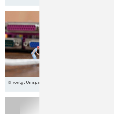
KI röntgt
Umspannwerke