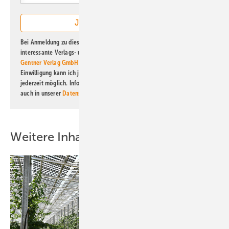
Bei Anmeldung zu diesem Newsletter bin ich damit einverstanden, über
interessante Verlags- und Online-Angebote
der Marken der Alfons W.
Gentner Verlag GmbH & Co. KG
informiert zu werden. Diese
Einwilligung kann ich jederzeit widerrufen und eine Abmeldung ist
jederzeit möglich. Informationen zum Umgang mit Daten finden Sie
auch in unserer
Datenschutzerklärung
.
Weitere Inhalte