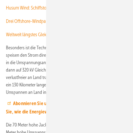
Husum Wind: Schiffstour durch 15 Jahre Meereswindkraft
Drei Offshore-Windparks fertig
Weltweit längstes Gleichstromkabel für Offshore-Anbindung
Besonders ist die Technik der Umspannung: Die Windturbinen
speisen den Strom direkt über ihre Anschlusskabel mit 66 Kilovolt (kV)
in die Umspannungsanlage. Dolwin Epsilon spannt diesen Strom
dann auf 320 kV Gleichstrom um, damit sich die Elektrizität
verlustfreier an Land transportieren lässt als mit Wechselstrom. Durch
ein 130 Kilometer langes Exportkabel gelangt dieser Strom dann zum
Umspannen an Land in die Konverterstation Emden Ost.
Abonnieren Sie unseren Youtube-Channel und erfahren
Sie, wie die Energiewende erfolgreich zu meistern ist.
Die 70 Meter hohe Jacket-Tragstruktur und die darauf gesteckte 36
Meter hohe Umspannstation von Dolwin Epsilon sind Teil der