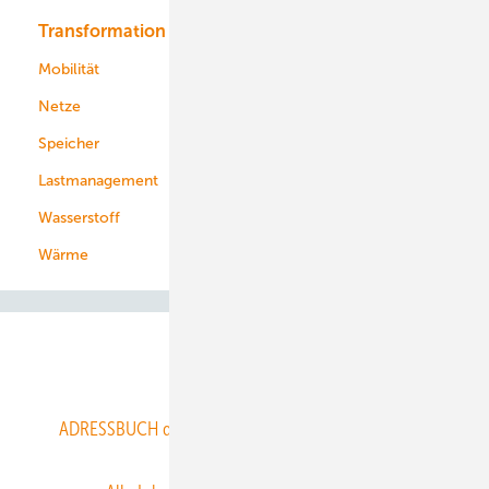
Transformation
Energieversorger
Service
Mobilität
Kommunen
Netze
Stadtwerke
Speicher
Energiekonzerne
Lastmanagement
Wasserstoff
Wärme
Abo- & Leserservice
ADRESSBUCH der WIND- und SOLARENERGIE
AGB